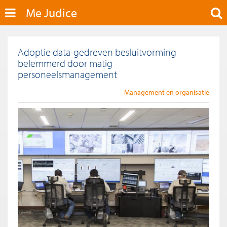
Me Judice
Adoptie data-gedreven besluitvorming
belemmerd door matig
personeelsmanagement
Management en organisatie