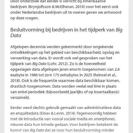
Door onderzoek dat eerder is verricht bij Amerikaanse
bedrijven (Brynjolfsson & McElheran, 2016) voor het eerst ook
onder Nederlandse bedrijven uit te voeren geven we antwoord
op deze vragen.
Besluitvorming bij bedrijven in het tijdperk van
Big
Data
Afgelopen decennia werden gekenmerkt door ongekende
ontwikkelingen op het gebied van beschikbaarheid, opslag en
verwerking van data. Er wordt ook wel gesproken van het
tijdperk van
Big Data
(Lohr, 2012). Zo is de hoeveelheid
opgeslagen data afgelopen jaren enorm toegenomen: van 2,6
exabyte in 1986 tot zo’n 175 zettabytes in 2025 (Reinsel et al.,
2018). Ook is de frequentie waarmee data beschikbaar komen,
drastisch toegenomen. Data worden veelal
real time
in plaats
van enkel periodiek (bijvoorbeeld jaarlijks of op kwartaalbasis)
verzameld.
Eerder werd slechts gebruik gemaakt van administratieve data
en enquêtedata (Einav & Levin, 2014). Tegenwoordig hebben
met de introductie van vooral sociale media en
smartphones
,
nieuwe data hun intrede gedaan. Voor bedrijven betekent de
komst van
Big Data
dat ze voor hun besluitvorming minder