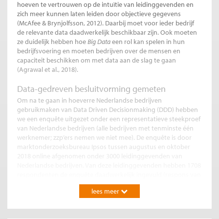
hoeven te vertrouwen op de intuïtie van leidinggevenden en
zich meer kunnen laten leiden door objectieve gegevens
(McAfee & Brynjolfsson, 2012). Daarbij moet voor ieder bedrijf
de relevante data daadwerkelijk beschikbaar zijn. Ook moeten
ze duidelijk hebben hoe
Big Data
een rol kan spelen in hun
bedrijfsvoering en moeten bedrijven over de mensen en
capaciteit beschikken om met data aan de slag te gaan
(Agrawal et al., 2018).
Data-gedreven besluitvorming gemeten
Om na te gaan in hoeverre Nederlandse bedrijven
gebruikmaken van Data Driven Decisionmaking (DDD) hebben
we een enquête uitgezet onder een representatieve steekproef
van Nederlandse bedrijven (alle bedrijven met tenminste één
werknemer; zzp’ers nemen we niet mee). De enquête is door
marktonderzoeksbureau Ipsos tussen augustus en oktober
2018 online afgenomen onder 3000 leidinggevenden van
Nederlandse bedrijven. Van deze leidinggevenden hebben 1708
respondenten de enquête daadwerkelijk ingevuld (respons van
59 procent).
lees meer
De maat voor DDD bij bedrijven bestaat uit het gemiddelde van
hun zelf-gerapporteerde scores voor
beschikbaarheid
van data
voor besluitvorming, en het
daadwerkelijk gebruik
van data bij