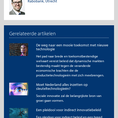
eigenaarschapsvormen
Rabobank, Utrecht
Gerelateerde artikelen
De weg naar een mooie toekomst met nieuwe
technologie
Het pad naar brede en toekomstbestendige
welvaart vereist beleid dat dynamische markten
bestendig maakt tegen de veranderde
Bron: Rabobank
economische krachten die de
productietechnologieën met zich meebrengen.
Welke factoren verklaren dan de verschillen in DDD? Uit een
regressieanalyse blijkt allereerst dat grote bedrijven meer data-
Moet Nederland alles inzetten op
sleuteltechnologieën?
gedreven werken (model 1). Ook wanneer we rekening houden
met de kwaliteit van managementpraktijken en het aanwezige
Sociale innovatie zal de belangrijkste bron van
menselijk kapitaal, blijft deze relatie staan (model 4). Een
groei gaan vormen.
verklaring voor de relatie tussen omvang en datagebruik is dat
grote bedrijven meer van de benodigde kennis, middelen en
Een pleidooi voor indirect innovatiebeleid
mensen hebben om data-gedreven te werken (Varian, 2014).
Een pleidooi voor indirect beleid en een breed