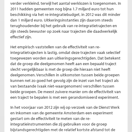
verder verkleind, terwijl het aantal werklozen is toegenomen. In
2011 hadden gemeenten nog bijna 1.7 miljard euro tot hun
beschikking via het re-integratiebudget, in 2012 was dit minder
dan 1 miljard euro. Uitkeringsinstanties zijn daarom steeds
terughoudender bij het gebruik van re-integratietrajecten en
zijn steeds bewuster op zoek naar trajecten die daadwerkelijk
effectief zijn.
Het empirisch vaststellen van de effectiviteit van re-
integratietrajecten is lastig, omdat deze trajecten vaak selectief
toegewezen worden aan uitkeringsgerechtigden. Dat betekent
dat de groep die deelgenomen heeft aan een bepaald traject
slecht vergelijkbaar is met de groep die hieraan niet heeft
deelgenomen. Verschillen in uitkomsten tussen beide groepen
kunnen net zo goed het gevolg zijn de inzet van het traject als
van bestaande (vaak niet-waargenomen) verschillen tussen
beide groepen. De meest zuivere manier om de effectiviteit van
een traject te bepalen is met een gerandomiseerd experiment.
In het voorjaar van 2012 zijn wij op verzoek van de Dienst Werk
en Inkomen van de gemeente Amsterdam een experiment
gestart om de effectiviteit te meten van de re-
integratieinstrumenten die zij gebruiken voor de groep
bijstandsgerechtigden met de relatief kortste afstand tot de