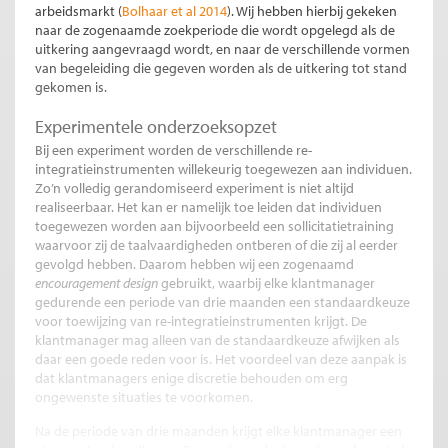
arbeidsmarkt (
Bolhaar et al 2014
). Wij hebben hierbij gekeken
naar de zogenaamde zoekperiode die wordt opgelegd als de
uitkering aangevraagd wordt, en naar de verschillende vormen
van begeleiding die gegeven worden als de uitkering tot stand
gekomen is.
Experimentele onderzoeksopzet
Bij een experiment worden de verschillende re-
integratieinstrumenten willekeurig toegewezen aan individuen.
Zo’n volledig gerandomiseerd experiment is niet altijd
realiseerbaar. Het kan er namelijk toe leiden dat individuen
toegewezen worden aan bijvoorbeeld een sollicitatietraining
waarvoor zij de taalvaardigheden ontberen of die zij al eerder
gevolgd hebben. Daarom hebben wij een zogenaamd
encouragement design
gebruikt, waarbij elke klantmanager
gedurende een periode van drie maanden een standaardkeuze
voor toewijzing van re-integratieinstrumenten krijgt. De
klantmanager mag alleen van de standaardkeuze afwijken als
daar een goede reden voor is. Het voordeel van deze aanpak is
dat klantmanagers enige discretie behouden om erg
ongewenste situaties te voorkomen.
Na de periode van drie maanden krijgt elke klantmanager een