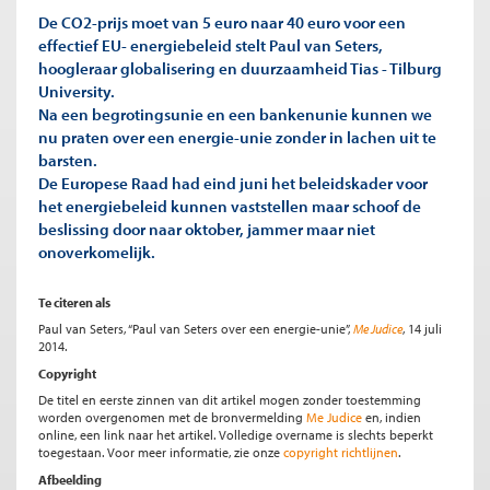
De CO2-prijs moet van 5 euro naar 40 euro voor een
effectief EU- energiebeleid stelt Paul van Seters,
hoogleraar globalisering en duurzaamheid Tias - Tilburg
University.
Na een begrotingsunie en een bankenunie kunnen we
nu praten over een energie-unie zonder in lachen uit te
barsten.
De Europese Raad had eind juni het beleidskader voor
het energiebeleid kunnen vaststellen maar schoof de
beslissing door naar oktober, jammer maar niet
onoverkomelijk.
Te citeren als
Paul van Seters, “Paul van Seters over een energie-unie”,
Me Judice
, 14 juli
2014.
Copyright
De titel en eerste zinnen van dit artikel mogen zonder toestemming
worden overgenomen met de bronvermelding
Me Judice
en, indien
online, een link naar het artikel. Volledige overname is slechts beperkt
toegestaan. Voor meer informatie, zie onze
copyright richtlijnen
.
Afbeelding