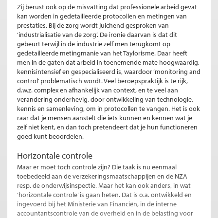
Zij berust ook op de misvatting dat professionele arbeid gevat
kan worden in gedetailleerde protocollen en metingen van
prestaties. Bij de zorg wordt juichend gesproken van
‘industrialisatie van de zorg’. De ironie daarvan is dat dit
gebeurt terwijl in de industrie zelf men terugkomt op
gedetailleerde metingmanie van het Taylorisme. Daar heeft
men in de gaten dat arbeid in toenemende mate hoogwaardig,
kennisintensief en gespecialiseerd is, waardoor ‘monitoring and
control’ problematisch wordt. Veel beroepspraktijk is te rijk,
d.w.z. complex en afhankelijk van context, en te veel aan
verandering onderhevig, door ontwikkeling van technologie,
kennis en samenleving, om in protocollen te vangen. Het is ook
raar dat je mensen aanstelt die iets kunnen en kennen wat je
zelf niet kent, en dan toch pretendeert dat je hun functioneren
goed kunt beoordelen.
Horizontale controle
Maar er moet toch controle zijn? Die taak is nu eenmaal
toebedeeld aan de verzekeringsmaatschappijen en de NZA
resp. de onderwijsinspectie. Maar het kan ook anders, in wat
‘horizontale controle’ is gaan heten. Dat is o.a. ontwikkeld en
ingevoerd bij het Ministerie van Financiën, in de interne
accountantscontrole van de overheid en in de belasting voor