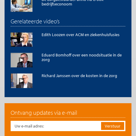
Afbeelding ‘
laptop and stethoscope
’ van jfcherry (
CC BY-SA 2.0
)
bedrijfseconoom
Gerelateerde video’s
Edith Loozen over ACM en ziekenhuisfusies
Eduard Bomhoff over een noodsituatie in de
zorg
Richard Janssen over de kosten in de zorg
Ontvang updates via e-mail