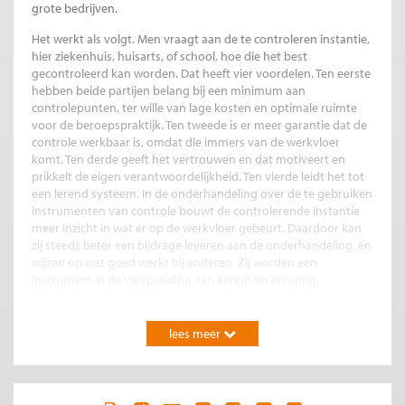
grote bedrijven.
Het werkt als volgt. Men vraagt aan de te controleren instantie,
hier ziekenhuis, huisarts, of school, hoe die het best
gecontroleerd kan worden. Dat heeft vier voordelen. Ten eerste
hebben beide partijen belang bij een minimum aan
controlepunten, ter wille van lage kosten en optimale ruimte
voor de beroepspraktijk. Ten tweede is er meer garantie dat de
controle werkbaar is, omdat die immers van de werkvloer
komt. Ten derde geeft het vertrouwen en dat motiveert en
prikkelt de eigen verantwoordelijkheid. Ten vierde leidt het tot
een lerend systeem. In de onderhandeling over de te gebruiken
instrumenten van controle bouwt de controlerende instantie
meer inzicht in wat er op de werkvloer gebeurt. Daardoor kan
zij steeds beter een bijdrage leveren aan de onderhandeling, en
wijzen op wat goed werkt bij anderen. Zij worden een
instrument in de verspreiding van kennis en ervaring.
Leren
lees meer
Er is een adder onder het gras. Wat als de te controleren
instantie het spel niet meespeelt, en met lege, verhullende
voorstellen komt of ze niet goed naleeft? Dat blijkt vroeg of
laat, onder andere doordat de controlerende instantie ook een