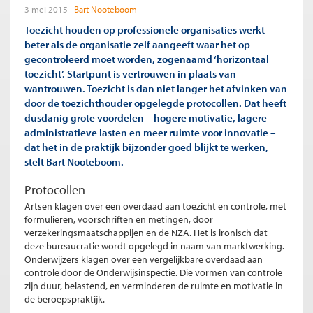
3 mei 2015
Bart Nooteboom
Toezicht houden op professionele organisaties werkt
beter als de organisatie zelf aangeeft waar het op
gecontroleerd moet worden, zogenaamd ‘horizontaal
toezicht’. Startpunt is vertrouwen in plaats van
wantrouwen. Toezicht is dan niet langer het afvinken van
door de toezichthouder opgelegde protocollen. Dat heeft
dusdanig grote voordelen – hogere motivatie, lagere
administratieve lasten en meer ruimte voor innovatie –
dat het in de praktijk bijzonder goed blijkt te werken,
stelt Bart Nooteboom.
Protocollen
Artsen klagen over een overdaad aan toezicht en controle, met
formulieren, voorschriften en metingen, door
verzekeringsmaatschappijen en de NZA. Het is ironisch dat
deze bureaucratie wordt opgelegd in naam van marktwerking.
Onderwijzers klagen over een vergelijkbare overdaad aan
controle door de Onderwijsinspectie. Die vormen van controle
zijn duur, belastend, en verminderen de ruimte en motivatie in
de beroepspraktijk.