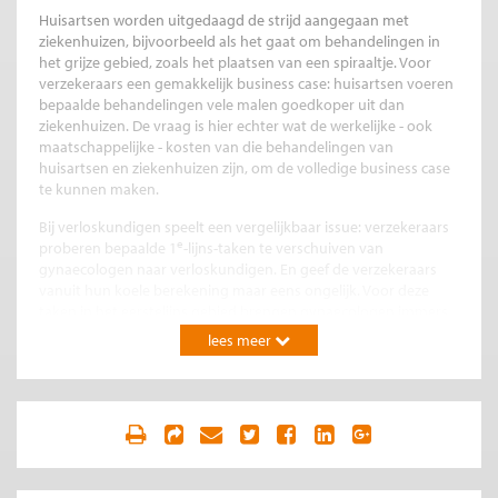
Huisartsen worden uitgedaagd de strijd aangegaan met
ziekenhuizen, bijvoorbeeld als het gaat om behandelingen in
het grijze gebied, zoals het plaatsen van een spiraaltje. Voor
verzekeraars een gemakkelijk business case: huisartsen voeren
bepaalde behandelingen vele malen goedkoper uit dan
ziekenhuizen. De vraag is hier echter wat de werkelijke - ook
maatschappelijke - kosten van die behandelingen van
huisartsen en ziekenhuizen zijn, om de volledige business case
te kunnen maken.
Bij verloskundigen speelt een vergelijkbaar issue: verzekeraars
e
proberen bepaalde 1
-lijns-taken te verschuiven van
gynaecologen naar verloskundigen. En geef de verzekeraars
vanuit hun koele berekening maar eens ongelijk. Voor deze
taken in het eerstelijns gebied brengen gynaecologen immers
een factor drie á vier in rekening van verloskundigen. In deze
lees meer
discussie zijn er behalve de verzekeraars echter alleen maar
verliezers: betrokken gynaecologen kunnen de berekende
tarieven zelf niet beïnvloeden en in die tarieven zijn uiteraard
ook kosten van het ziekenhuis-‘apparaat’ opgenomen, zoals
huisvesting, behandelkamers en medische apparatuur. De
verloskundigen willen het goede werk van ze doen
marktconform vergoed zien (en niet meer) en snappen niet