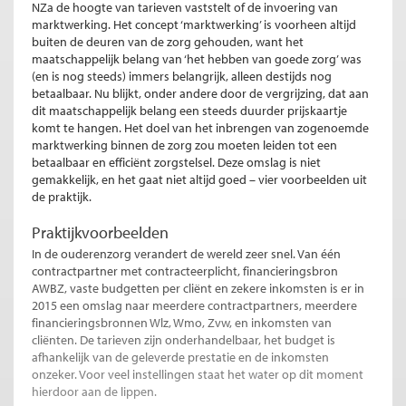
NZa de hoogte van tarieven vaststelt of de invoering van
marktwerking. Het concept ‘marktwerking’ is voorheen altijd
buiten de deuren van de zorg gehouden, want het
maatschappelijk belang van ‘het hebben van goede zorg’ was
(en is nog steeds) immers belangrijk, alleen destijds nog
betaalbaar. Nu blijkt, onder andere door de vergrijzing, dat aan
dit maatschappelijk belang een steeds duurder prijskaartje
komt te hangen. Het doel van het inbrengen van zogenoemde
marktwerking binnen de zorg zou moeten leiden tot een
betaalbaar en efficiënt zorgstelsel. Deze omslag is niet
gemakkelijk, en het gaat niet altijd goed – vier voorbeelden uit
de praktijk.
Praktijkvoorbeelden
In de ouderenzorg verandert de wereld zeer snel. Van één
contractpartner met contracteerplicht, financieringsbron
AWBZ, vaste budgetten per cliënt en zekere inkomsten is er in
2015 een omslag naar meerdere contractpartners, meerdere
financieringsbronnen Wlz, Wmo, Zvw, en inkomsten van
cliënten. De tarieven zijn onderhandelbaar, het budget is
afhankelijk van de geleverde prestatie en de inkomsten
onzeker. Voor veel instellingen staat het water op dit moment
hierdoor aan de lippen.