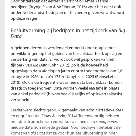
Door onderzoek dat eerder is verricht bij Amerikaanse
bedrijven (Brynjolfsson & McElheran, 2016) voor het eerst ook
onder Nederlandse bedrijven uit te voeren geven we antwoord
op deze vragen.
Besluitvorming bij bedrijven in het tijdperk van
Big
Data
Afgelopen decennia werden gekenmerkt door ongekende
ontwikkelingen op het gebied van beschikbaarheid, opslag en
verwerking van data. Er wordt ook wel gesproken van het
tijdperk van
Big Data
(Lohr, 2012). Zo is de hoeveelheid
opgeslagen data afgelopen jaren enorm toegenomen: van 2,6
exabyte in 1986 tot zo’n 175 zettabytes in 2025 (Reinsel et al.,
2018). Ook is de frequentie waarmee data beschikbaar komen,
drastisch toegenomen. Data worden veelal
real time
in plaats
van enkel periodiek (bijvoorbeeld jaarlijks of op kwartaalbasis)
verzameld.
Eerder werd slechts gebruik gemaakt van administratieve data
en enquêtedata (Einav & Levin, 2014). Tegenwoordig hebben
met de introductie van vooral sociale media en
smartphones
,
nieuwe data hun intrede gedaan. Voor bedrijven betekent de
komst van
Big Data
dat ze voor hun besluitvorming minder