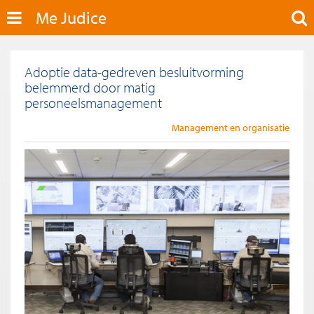
Me Judice
Adoptie data-gedreven besluitvorming
belemmerd door matig
personeelsmanagement
Management en organisatie