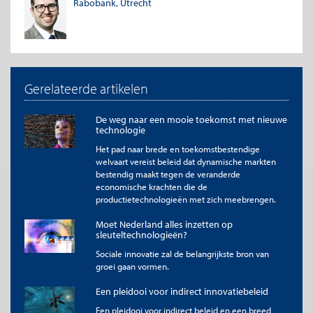
eigenaarschapsvormen
Rabobank, Utrecht
Gerelateerde artikelen
De weg naar een mooie toekomst met nieuwe
technologie
Het pad naar brede en toekomstbestendige
welvaart vereist beleid dat dynamische markten
bestendig maakt tegen de veranderde
Bron: Rabobank
economische krachten die de
productietechnologieën met zich meebrengen.
Welke factoren verklaren dan de verschillen in DDD? Uit een
regressieanalyse blijkt allereerst dat grote bedrijven meer data-
Moet Nederland alles inzetten op
sleuteltechnologieën?
gedreven werken (model 1). Ook wanneer we rekening houden
met de kwaliteit van managementpraktijken en het aanwezige
Sociale innovatie zal de belangrijkste bron van
menselijk kapitaal, blijft deze relatie staan (model 4). Een
groei gaan vormen.
verklaring voor de relatie tussen omvang en datagebruik is dat
grote bedrijven meer van de benodigde kennis, middelen en
Een pleidooi voor indirect innovatiebeleid
mensen hebben om data-gedreven te werken (Varian, 2014).
Een pleidooi voor indirect beleid en een breed