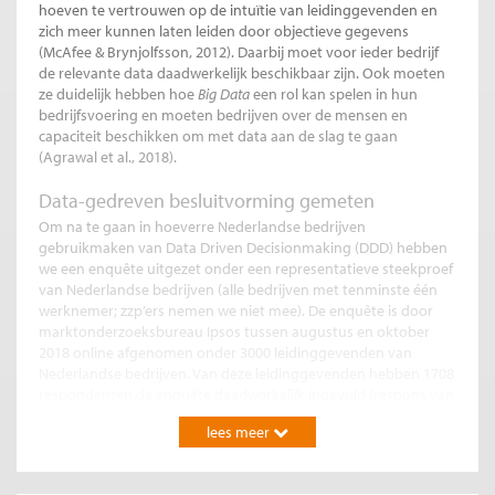
hoeven te vertrouwen op de intuïtie van leidinggevenden en
zich meer kunnen laten leiden door objectieve gegevens
(McAfee & Brynjolfsson, 2012). Daarbij moet voor ieder bedrijf
de relevante data daadwerkelijk beschikbaar zijn. Ook moeten
ze duidelijk hebben hoe
Big Data
een rol kan spelen in hun
bedrijfsvoering en moeten bedrijven over de mensen en
capaciteit beschikken om met data aan de slag te gaan
(Agrawal et al., 2018).
Data-gedreven besluitvorming gemeten
Om na te gaan in hoeverre Nederlandse bedrijven
gebruikmaken van Data Driven Decisionmaking (DDD) hebben
we een enquête uitgezet onder een representatieve steekproef
van Nederlandse bedrijven (alle bedrijven met tenminste één
werknemer; zzp’ers nemen we niet mee). De enquête is door
marktonderzoeksbureau Ipsos tussen augustus en oktober
2018 online afgenomen onder 3000 leidinggevenden van
Nederlandse bedrijven. Van deze leidinggevenden hebben 1708
respondenten de enquête daadwerkelijk ingevuld (respons van
59 procent).
lees meer
De maat voor DDD bij bedrijven bestaat uit het gemiddelde van
hun zelf-gerapporteerde scores voor
beschikbaarheid
van data
voor besluitvorming, en het
daadwerkelijk gebruik
van data bij