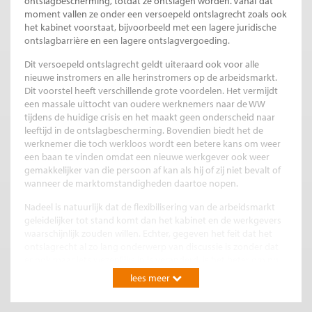
ontslagbescherming, totdat ze ontslagen worden. Vanaf dat
moment vallen ze onder een versoepeld ontslagrecht zoals ook
het kabinet voorstaat, bijvoorbeeld met een lagere juridische
ontslagbarrière en een lagere ontslagvergoeding.
Dit versoepeld ontslagrecht geldt uiteraard ook voor alle
nieuwe instromers en alle herinstromers op de arbeidsmarkt.
Dit voorstel heeft verschillende grote voordelen. Het vermijdt
een massale uittocht van oudere werknemers naar de WW
tijdens de huidige crisis en het maakt geen onderscheid naar
leeftijd in de ontslagbescherming. Bovendien biedt het de
werknemer die toch werkloos wordt een betere kans om weer
een baan te vinden omdat een nieuwe werkgever ook weer
gemakkelijker van die persoon af kan als hij of zij niet bevalt of
wanneer de marktomstandigheden daartoe nopen.
Nadeel is natuurlijk dat de flexibilisering van de arbeidsmarkt
geleidelijker tot stand komt dan het kabinet en de werkgevers
waarschijnlijk zouden willen. Echter, gegeven het feit dat het
ontslagrecht al zo lang onderwerp van discussie is zonder dat
er ook maar iets wezenlijks in is veranderd, is het beter om nu
een stap te zetten waarin het ontslagrecht voor het
lees meer
Nederlandse werknemersbestand gemiddeld steeds soepeler
wordt, dan om te verzanden in een patstelling waarin niets