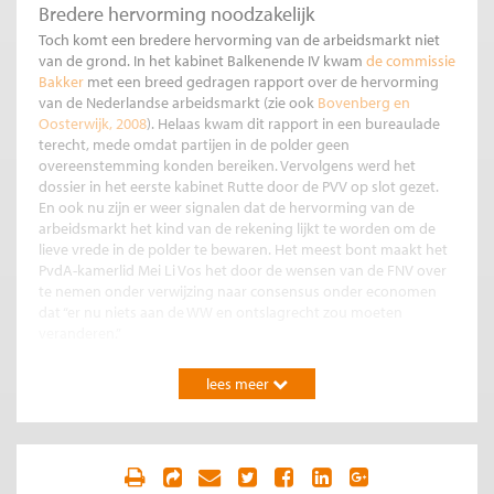
Bredere hervorming noodzakelijk
Toch komt een bredere hervorming van de arbeidsmarkt niet
van de grond. In het kabinet Balkenende IV kwam
de commissie
Bakker
met een breed gedragen rapport over de hervorming
van de Nederlandse arbeidsmarkt (zie ook
Bovenberg en
Oosterwijk, 2008
). Helaas kwam dit rapport in een bureaulade
terecht, mede omdat partijen in de polder geen
overeenstemming konden bereiken. Vervolgens werd het
dossier in het eerste kabinet Rutte door de PVV op slot gezet.
En ook nu zijn er weer signalen dat de hervorming van de
arbeidsmarkt het kind van de rekening lijkt te worden om de
lieve vrede in de polder te bewaren. Het meest bont maakt het
PvdA-kamerlid Mei Li Vos het door de wensen van de FNV over
te nemen onder verwijzing naar consensus onder economen
dat “er nu niets aan de WW en ontslagrecht zou moeten
veranderen.”
Mismatch en vergrijzing
lees meer
Niets is minder waar. Terecht wordt door de commissie Bakker
verwezen naar de middellange termijn. Zeker, de Nederlandse
werkloosheid loopt op, maar sommige werkgevers schreeuwen
om personeel. Belangrijk is dat deze mismatch op de
arbeidsmarkt de komende jaren steeds pregnanter wordt. Als