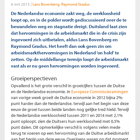
6 mrt 2013
Lans Bovenberg
Raymond Gradus
De Nederlandse economie zakt weg, de werkloosheid
loopt op, en in de polder wordt gediscussieerd over de te
bewandelen weg en stagnatie dreigt. Duitsland laat zien
dat hervormingen in de arbeidsmarkt die in de crisis zijn
ingevoerd zich uitbetalen, aldus Lans Bovenberg en
Raymond Gradus. Het heeft dan ook geen zin om
arbeidsmarkthervormingen in Nederland ‘on hold’ te
zetten. Op de middellange termijn loopt de arbeidsmarkt
vast als er nu geen hervormingen worden ingevoerd.
Groeiperspectieven
Opvallend is het grote verschil in groeicijfers tussen de Duitse
en de Nederlandse economie. In
Europese Commissieramingen
van vorige week groeit de Duitse economie in 2012 bijna 2%-
punt harder dan de Nederlandse, terwijl aan het begin van deze
eeuw de groei tussen beide landen nog gelijke tred hield. Terwijl
de Nederlandse werkloosheid tussen 2011 en 2014 met 2,1%
punt oploopt, zien de Duitsers hun werkloosheid met 0,5%
punt dalen. Dit opmerkelijke verschil is volgens velen mede
terug te voeren op een hervorming van de Duitse arbeidsmarkt
aan het begin van deze eeuw. Overigens waren op dat moment