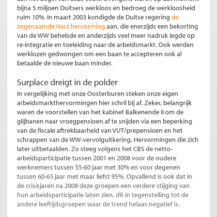
bijna 5 miljoen Duitsers werkloos en bedroeg de werkloosheid
ruim 10%. In maart 2003 kondigde de Duitse regering
de
zogenaamde Harz hervorming
aan, die enerzijds een bekorting
van de WW behelsde en anderzijds veel meer nadruk legde op
re-integratie en toeleiding naar de arbeidsmarkt. Ook werden
werklozen gedwongen om een baan te accepteren ook al
betaalde de nieuwe baan minder.
Surplace dreigt in de polder
In vergelijking met onze Oosterburen steken onze eigen
arbeidsmarkthervormingen hier schril bij af. Zeker, belangrijk
waren de voorstellen van het kabinet Balkenende II om de
glijbanen naar vroegpensioen af te snijden via een beperking
van de fiscale aftrekbaarheid van VUT/prepensioen en het
schrappen van de WW-vervolguitkering. Hervormingen die zich
later uitbetaalden. Zo steeg volgens het CBS de netto-
arbeidsparticipatie tussen 2001 en 2008 voor de oudere
werknemers tussen 55-60 jaar met 30% en voor degenen
tussen 60-65 jaar met maar liefst 95%. Opvallend is ook dat in
de crisisjaren na 2008 deze groepen een verdere stijging van
hun arbeidsparticipatie laten zien, dit in tegenstelling tot de
andere leeftijdsgroepen waar de trend helaas negatief is.