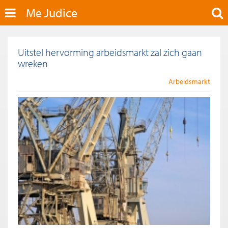
Me Judice
Uitstel hervorming arbeidsmarkt zal zich gaan
wreken
Arbeidsmarkt