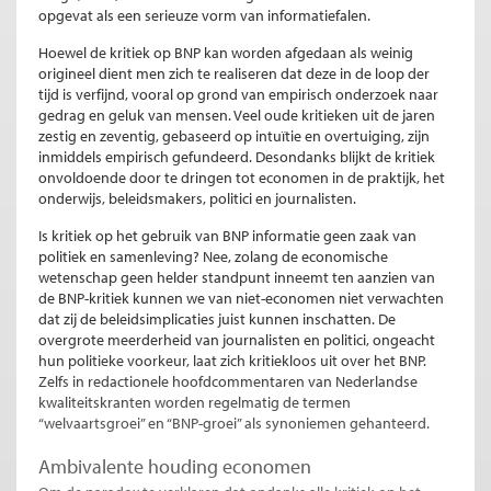
opgevat als een serieuze vorm van informatiefalen.
Hoewel de kritiek op BNP kan worden afgedaan als weinig
origineel dient men zich te realiseren dat deze in de loop der
tijd is verfijnd, vooral op grond van empirisch onderzoek naar
gedrag en geluk van mensen. Veel oude kritieken uit de jaren
zestig en zeventig, gebaseerd op intuïtie en overtuiging, zijn
inmiddels empirisch gefundeerd. Desondanks blijkt de kritiek
onvoldoende door te dringen tot economen in de praktijk, het
onderwijs, beleidsmakers, politici en journalisten.
Is kritiek op het gebruik van BNP informatie geen zaak van
politiek en samenleving? Nee, zolang de economische
wetenschap geen helder standpunt inneemt ten aanzien van
de BNP-kritiek kunnen we van niet-economen niet verwachten
dat zij de beleidsimplicaties juist kunnen inschatten. De
overgrote meerderheid van journalisten en politici, ongeacht
hun politieke voorkeur, laat zich kritiekloos uit over het BNP.
Zelfs in redactionele hoofdcommentaren van Nederlandse
kwaliteitskranten worden regelmatig de termen
“welvaartsgroei” en “BNP-groei” als synoniemen gehanteerd.
Ambivalente houding economen