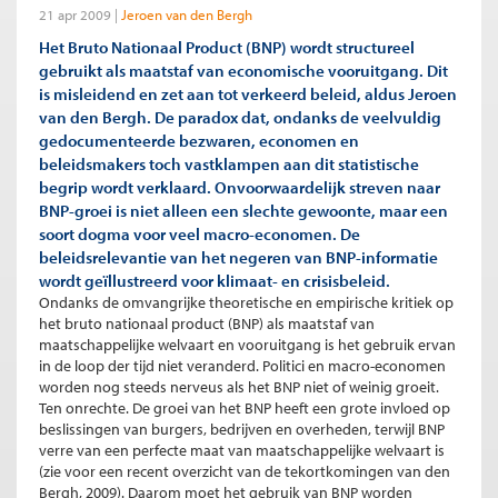
21 apr 2009
Jeroen van den Bergh
Het Bruto Nationaal Product (BNP) wordt structureel
gebruikt als maatstaf van economische vooruitgang. Dit
is misleidend en zet aan tot verkeerd beleid, aldus Jeroen
van den Bergh. De paradox dat, ondanks de veelvuldig
gedocumenteerde bezwaren, economen en
beleidsmakers toch vastklampen aan dit statistische
begrip wordt verklaard. Onvoorwaardelijk streven naar
BNP-groei is niet alleen een slechte gewoonte, maar een
soort dogma voor veel macro-economen. De
beleidsrelevantie van het negeren van BNP-informatie
wordt geïllustreerd voor klimaat- en crisisbeleid.
Ondanks de omvangrijke theoretische en empirische kritiek op
het bruto nationaal product (BNP) als maatstaf van
maatschappelijke welvaart en vooruitgang is het gebruik ervan
in de loop der tijd niet veranderd. Politici en macro-economen
worden nog steeds nerveus als het BNP niet of weinig groeit.
Ten onrechte. De groei van het BNP heeft een grote invloed op
beslissingen van burgers, bedrijven en overheden, terwijl BNP
verre van een perfecte maat van maatschappelijke welvaart is
(zie voor een recent overzicht van de tekortkomingen van den
Bergh, 2009). Daarom moet het gebruik van BNP worden