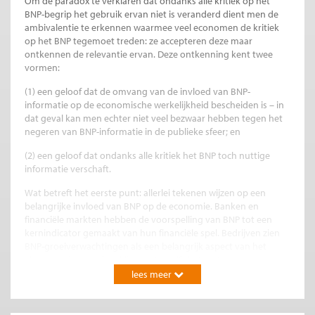
Om de paradox te verklaren dat ondanks alle kritiek op het
BNP-begrip het gebruik ervan niet is veranderd dient men de
ambivalentie te erkennen waarmee veel economen de kritiek
op het BNP tegemoet treden: ze accepteren deze maar
ontkennen de relevantie ervan. Deze ontkenning kent twee
vormen:
(1) een geloof dat de omvang van de invloed van BNP-
informatie op de economische werkelijkheid bescheiden is – in
dat geval kan men echter niet veel bezwaar hebben tegen het
negeren van BNP-informatie in de publieke sfeer; en
(2) een geloof dat ondanks alle kritiek het BNP toch nuttige
informatie verschaft.
Wat betreft het eerste punt: allerlei tekenen wijzen op een
belangrijke invloed van BNP op de economie. Banken en
financiële markten hebben de voorspelling van BNP tot een
kernindicator gemaakt van hun financiële spel. Bedrijven zien
BNP-groeiverwachtingen als een belangrijk aspect van het
algemene investeringsklimaat. En zelfs het vertrouwen van
consumenten blijkt afhankelijk te zijn van BNP-
lees meer
groeiverwachtingen. Maar vooral politici zijn bezorgd over een
lage groei van het BNP, waarschijnlijk uit vrees hierop negatief
te worden afgerekend in verkiezingstijd. De invloed van BNP