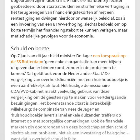
opgebroken zijn in deze crisis. Financiële markten zijn echter
geobsedeerd door staatsschulden en straffen elke vertraging in
het terugbrengen van financieringstekorten af met een
rentestijging en dwingen hierdoor onwenselijk beleid af, zoals
een invoering van een BTW-verhoging, slechts bedoeld om op
korte termijn het financieringstekort te kunnen verlagen, maar
met schadelijke gevolgen voor de economie.
Schuld en boete
Op 7 juni van dit jaar hield minister De Jager
een toespraak op
de SS Rotterdam
: “geen enkele organisatie kan meer blijven
uitgeven dan er binnenkomt, zonder in de problemen te
komen.” Dat geldt ook voor de Nederlandse Staat.” De
vergelijking van overheidsfinanciën met een huishoudboekje is
even aantrekkelijk als fout. Het huidige demissionaire
CDA/VVD-kabinet maakt veelvuldig gebruik van deze
vergelijking om de geesten rijp te maken voor ver(der)gaande
bezuinigingen. Het bovenstaande citaat is betrekkelijk
willekeurig; de combinatie ‘Jan Kees de Jager’ en
‘huishoudboekje’ levert al snel enkele duizenden treffers op
internet op met soortgelijke opmerkingen. Ook de financiële
markten zijn doordrongen van deze boodschap en zien schuld
slechts als een probleem, niet als een investering of belegging -
want dat is overheidsschuld in feite.