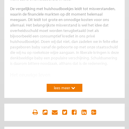
De vergelijking met huishoudboekjes leidt tot misverstanden,
waarin de financiële markten op dit moment helemaal
meegaan. Dit leidt tot grote en onnodige kosten voor ons
allemaal. Het belangrijkste misverstand is wel het idee dat
overheidsschuld moet worden terugbetaald (net als
bijvoorbeeld een consumptief krediet in ons privé
huishoudboekje). Doen wij dat niet, dan zadelen we in feite elke
pasgeboren baby vanaf de geboorte op met onze staatsschuld
die wij nu op roekeloze wijze aangaan. In liberale kringen is deze
denkbeeldige baby een populaire verschijning. Schuldsanering
is daarom bittere noodzaak, althans dat is de redenering.
Het eeuwige leven
Wat hier over het hoofd wordt gezien is dat voor ons het
aardse leven eindig is (het is niet anders), maar voor de staat
lees meer
niet: die heeft het eeuwige leven. Bij overlijden moeten wij onze
schulden hebben afbetaald, of onze kinderen draaien ervoor
op. De staat kan schulden echter oneindig voor zich uit
schuiven. Bij aflossing van een oude lening kan direct weer
worden geleend, en zo gebeurt het ook. Beleggers in binnen-
en buitenland zijn hier over het algemeen heel tevreden mee,
omdat Nederlandse staatsschuld een veilige belegging is.