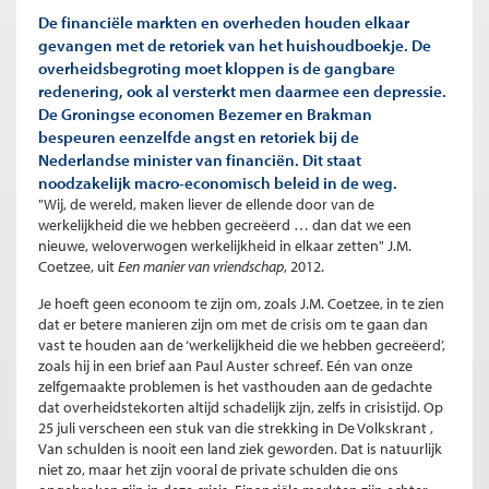
De financiële markten en overheden houden elkaar
gevangen met de retoriek van het huishoudboekje. De
overheidsbegroting moet kloppen is de gangbare
redenering, ook al versterkt men daarmee een depressie.
De Groningse economen Bezemer en Brakman
bespeuren eenzelfde angst en retoriek bij de
Nederlandse minister van financiën. Dit staat
noodzakelijk macro-economisch beleid in de weg.
"Wij, de wereld, maken liever de ellende door van de
werkelijkheid die we hebben gecreëerd … dan dat we een
nieuwe, weloverwogen werkelijkheid in elkaar zetten" J.M.
Coetzee, uit
Een manier van vriendschap
, 2012.
Je hoeft geen econoom te zijn om, zoals J.M. Coetzee, in te zien
dat er betere manieren zijn om met de crisis om te gaan dan
vast te houden aan de ‘werkelijkheid die we hebben gecreëerd’,
zoals hij in een brief aan Paul Auster schreef. Eén van onze
zelfgemaakte problemen is het vasthouden aan de gedachte
dat overheidstekorten altijd schadelijk zijn, zelfs in crisistijd. Op
25 juli verscheen een stuk van die strekking in De Volkskrant ,
Van schulden is nooit een land ziek geworden. Dat is natuurlijk
niet zo, maar het zijn vooral de private schulden die ons