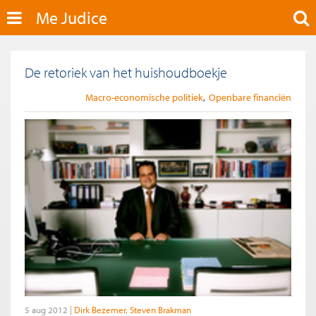
Me Judice
De retoriek van het huishoudboekje
Macro-economische politiek
Openbare financiën
5 aug 2012
Dirk Bezemer
Steven Brakman