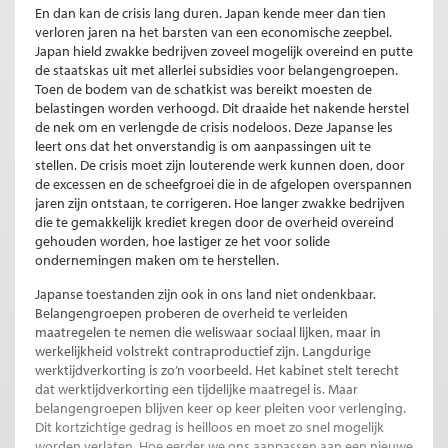
En dan kan de crisis lang duren. Japan kende meer dan tien
verloren jaren na het barsten van een economische zeepbel.
Japan hield zwakke bedrijven zoveel mogelijk overeind en putte
de staatskas uit met allerlei subsidies voor belangengroepen.
Toen de bodem van de schatkist was bereikt moesten de
belastingen worden verhoogd. Dit draaide het nakende herstel
de nek om en verlengde de crisis nodeloos. Deze Japanse les
leert ons dat het onverstandig is om aanpassingen uit te
stellen. De crisis moet zijn louterende werk kunnen doen, door
de excessen en de scheefgroei die in de afgelopen overspannen
jaren zijn ontstaan, te corrigeren. Hoe langer zwakke bedrijven
die te gemakkelijk krediet kregen door de overheid overeind
gehouden worden, hoe lastiger ze het voor solide
ondernemingen maken om te herstellen.
Japanse toestanden zijn ook in ons land niet ondenkbaar.
Belangengroepen proberen de overheid te verleiden
maatregelen te nemen die weliswaar sociaal lijken, maar in
werkelijkheid volstrekt contraproductief zijn. Langdurige
werktijdverkorting is zo’n voorbeeld. Het kabinet stelt terecht
dat werktijdverkorting een tijdelijke maatregel is. Maar
belangengroepen blijven keer op keer pleiten voor verlenging.
Dit kortzichtige gedrag is heilloos en moet zo snel mogelijk
worden verlaten. Hoe eerder we ons aanpassen aan een nieuwe