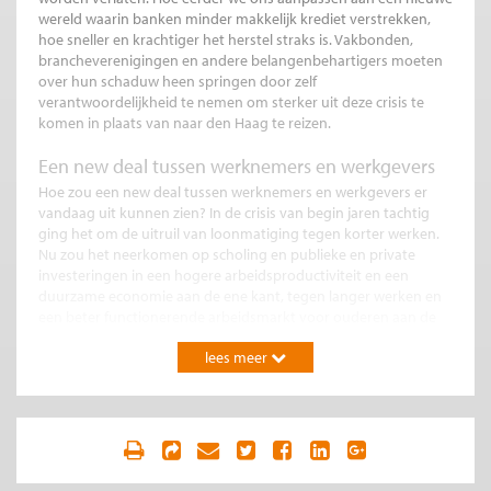
wereld waarin banken minder makkelijk krediet verstrekken,
hoe sneller en krachtiger het herstel straks is. Vakbonden,
brancheverenigingen en andere belangenbehartigers moeten
over hun schaduw heen springen door zelf
verantwoordelijkheid te nemen om sterker uit deze crisis te
komen in plaats van naar den Haag te reizen.
Een new deal tussen werknemers en werkgevers
Hoe zou een new deal tussen werknemers en werkgevers er
vandaag uit kunnen zien? In de crisis van begin jaren tachtig
ging het om de uitruil van loonmatiging tegen korter werken.
Nu zou het neerkomen op scholing en publieke en private
investeringen in een hogere arbeidsproductiviteit en een
duurzame economie aan de ene kant, tegen langer werken en
een beter functionerende arbeidsmarkt voor ouderen aan de
andere kant. Want waren de pensioenen al kostbaar door de
lees meer
stijgende levensverwachting; de crisis maakt ze nog duurder.
Investeren in mensen wordt daardoor nog belangrijker zodat
mensen met plezier tot op hogere leeftijd kunnen doorwerken.
Een jaar langer doorwerken levert gemiddeld een 8 procent
hoger pensioen op. Daarom moeten mensen die dat willen na
hun 65ste gewoon kunnen blijven doorwerken zonder dat ze
op hun 65ste vanwege hun leeftijd worden ontslagen.