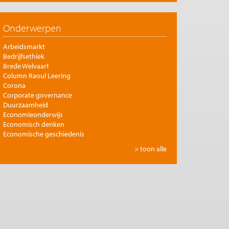
Onderwerpen
Arbeidsmarkt
Bedrijfsethiek
Brede Welvaart
Column Raoul Leering
Corona
Corporate governance
Duurzaamheid
Economieonderwijs
Economisch denken
Economische geschiedenis
Energie
> toon alle
Europese integratie
Filosofie en economie
Financiële markten
Gezondheidszorg
Globalisering
Inkomensongelijkheid
Innovatie
Internationale handel