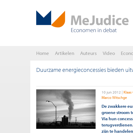
Home
Artikelen
Auteurs
Video
Econ
Duurzame energieconcessies bieden uitw
10 jun 2012
Klaas
Marco Witschge
De zwakkere eur
groene stroom te
Via hun concess
terugverdienen.
zijn te handele