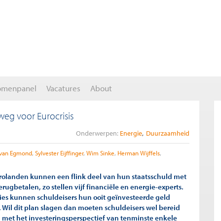
omenpanel
Vacatures
About
eg voor Eurocrisis
Onderwerpen:
Energie
Duurzaamheid
 van Egmond
Sylvester Eijffinger
Wim Sinke
Herman Wijffels
olanden kunnen een flink deel van hun staatsschuld met
rugbetalen, zo stellen vijf financiële en energie-experts.
ies kunnen schuldeisers hun ooit geïnvesteerde geld
 Wil dit plan slagen dan moeten schuldeisers wel bereid
n met het investeringsperspectief van tenminste enkele