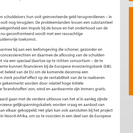
en schuldeisers hun ooit geïnvesteerde geld terugverdienen – in
ld ooit nog terugzien. De probleemlanden lossen een substantieel
erkgelegenheid een impuls bij de bouw en het onderhoud van de
 die nu geconfronteerd wordt met een reusachtige
huldenvrije toekomst.
aarmee bij aan een leefomgeving die schoner, gezonder en
e concessierechten en daarmee de aflossing van de schulden
et via een speciaal daartoe op te richten consortium – de te
ente kunnen financieren bij de Europese Investeringsbank (EIB).
n het beleid van de EU om de komende decennia een
sterk positief effect op de rentabiliteit van de te realiseren
e gekenmerkt worden door relatief hoge initiële
e ‘brandstoffen’ zon, wind en aardwarmte zijn immers gratis.
ard gaan met de verdere uitbouw van het al in aanleg zijnde
rzeese gelijkspanningskabels worden vraag en aanbod van
an elkaar gekoppeld. Het plan kan ook aansluiten bij het project
in Noord-Afrika, om zo te voorzien in een deel van de Europese