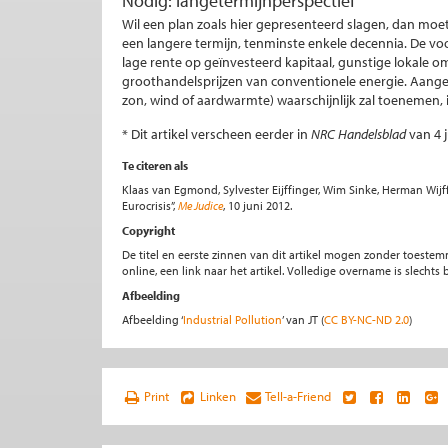
Nodig: langetermijnperspectief
Wil een plan zoals hier gepresenteerd slagen, dan moet
een langere termijn, tenminste enkele decennia. De voord
lage rente op geïnvesteerd kapitaal, gunstige lokale 
groothandelsprijzen van conventionele energie. Aang
zon, wind of aardwarmte) waarschijnlijk zal toenemen, i
* Dit artikel verscheen eerder in
NRC Handelsblad
van 4 
Te citeren als
Klaas van Egmond, Sylvester Eijffinger, Wim Sinke, Herman Wij
Eurocrisis”,
Me Judice
, 10 juni 2012.
Copyright
De titel en eerste zinnen van dit artikel mogen zonder toe
online, een link naar het artikel. Volledige overname is slecht
Afbeelding
Afbeelding ‘
Industrial Pollution
’ van JT (
CC BY-NC-ND 2.0
)
Print
Linken
Tell-a-Friend