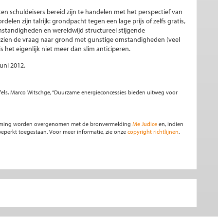
en schuldeisers bereid zijn te handelen met het perspectief van
elen zijn talrijk: grondpacht tegen een lage prijs of zelfs gratis,
omstandigheden en wereldwijd structureel stijgende
ezien de vraag naar grond met gunstige omstandigheden (veel
s het eigenlijk niet meer dan slim anticiperen.
juni 2012.
ffels, Marco Witschge, “Duurzame energieconcessies bieden uitweg voor
stemming worden overgenomen met de bronvermelding
Me Judice
en, indien
s beperkt toegestaan. Voor meer informatie, zie onze
copyright richtlijnen
.