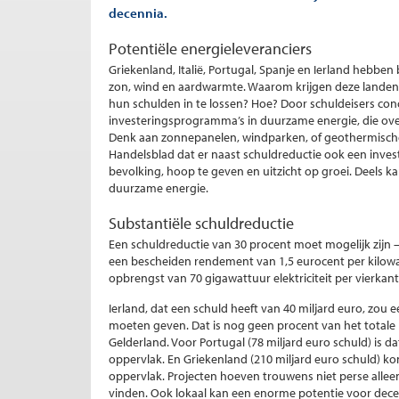
decennia.
Potentiële energieleveranciers
Griekenland, Italië, Portugal, Spanje en Ierland hebb
zon, wind en aardwarmte. Waarom krijgen deze landen 
hun schulden in te lossen? Hoe? Door schuldeisers con
investeringsprogramma’s in duurzame energie, die ove
Denk aan zonnepanelen, windparken, of geothermische
Handelsblad dat er naast schuldreductie ook een inv
bevolking, hoop te geven en uitzicht op groei. Deels k
duurzame energie.
Substantiële schuldreductie
Een schuldreductie van 30 procent moet mogelijk zijn –
een bescheiden rendement van 1,5 eurocent per kilowat
opbrengst van 70 gigawattuur elektriciteit per vierkant
Ierland, dat een schuld heeft van 40 miljard euro, zou 
moeten geven. Dat is nog geen procent van het totale l
Gelderland. Voor Portugal (78 miljard euro schuld) is da
oppervlak. En Griekenland (210 miljard euro schuld) ko
oppervlak. Projecten hoeven trouwens niet perse allee
vinden. Ook lokaal kan een enorme potentie voor decen