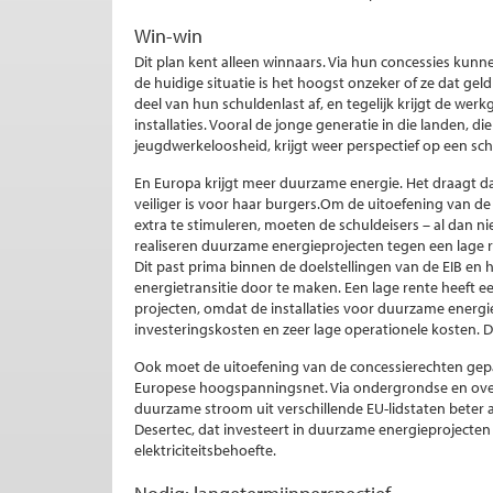
Win-win
Dit plan kent alleen winnaars. Via hun concessies kunn
de huidige situatie is het hoogst onzeker of ze dat ge
deel van hun schuldenlast af, en tegelijk krijgt de w
installaties. Vooral de jonge generatie in die landen,
jeugdwerkeloosheid, krijgt weer perspectief op een sc
En Europa krijgt meer duurzame energie. Het draagt d
veiliger is voor haar burgers.Om de uitoefening van d
extra te stimuleren, moeten de schuldeisers – al dan ni
realiseren duurzame energieprojecten tegen een lage r
Dit past prima binnen de doelstellingen van de EIB e
energietransitie door te maken. Een lage rente heeft een 
projecten, omdat de installaties voor duurzame energi
investeringskosten en zeer lage operationele kosten. D
Ook moet de uitoefening van de concessierechten gepa
Europese hoogspanningsnet. Via ondergrondse en ove
duurzame stroom uit verschillende EU-lidstaten beter a
Desertec, dat investeert in duurzame energieprojecten 
elektriciteitsbehoefte.