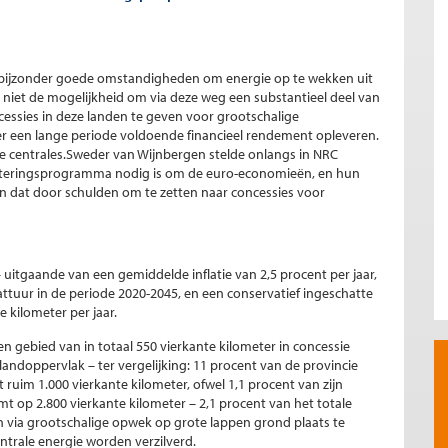
en bijzonder goede omstandigheden om energie op te wekken uit
niet de mogelijkheid om via deze weg een substantieel deel van
cessies in deze landen te geven voor grootschalige
r een lange periode voldoende financieel rendement opleveren.
 centrales.Sweder van Wijnbergen stelde onlangs in NRC
esteringsprogramma nodig is om de euro-economieën, en hun
an dat door schulden om te zetten naar concessies voor
 uitgaande van een gemiddelde inflatie van 2,5 procent per jaar,
tuur in de periode 2020-2045, en een conservatief ingeschatte
e kilometer per jaar.
een gebied van in totaal 550 vierkante kilometer in concessie
andoppervlak – ter vergelijking: 11 procent van de provincie
t ruim 1.000 vierkante kilometer, ofwel 1,1 procent van zijn
mt op 2.800 vierkante kilometer – 2,1 procent van het totale
n via grootschalige opwek op grote lappen grond plaats te
trale energie worden verzilverd.