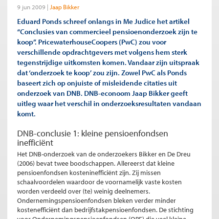
9 jun 2009
Jaap Bikker
Eduard Ponds schreef onlangs in Me Judice het artikel
“Conclusies van commercieel pensioenonderzoek zijn te
koop”. PricewaterhouseCoopers (PwC) zou voor
verschillende opdrachtgevers met volgens hem sterk
tegenstrijdige uitkomsten komen. Vandaar zijn uitspraak
dat ‘onderzoek te koop’ zou zijn. Zowel PwC als Ponds
baseert zich op onjuiste of misleidende citaties uit
onderzoek van DNB. DNB-econoom Jaap Bikker geeft
uitleg waar het verschil in onderzoeksresultaten vandaan
komt.
DNB-conclusie 1: kleine pensioenfondsen
inefficiënt
Het DNB-onderzoek van de onderzoekers Bikker en De Dreu
(2006) bevat twee boodschappen. Allereerst dat kleine
pensioenfondsen kosteninefficiënt zijn. Zij missen
schaalvoordelen waardoor de voornamelijk vaste kosten
worden verdeeld over (te) weinig deelnemers.
Ondernemingspensioenfondsen bleken verder minder
kostenefficiënt dan bedrijfstakpensioenfondsen. De stichting
voor Ondernemingspensioenfondsen (OPF) die veel kleine