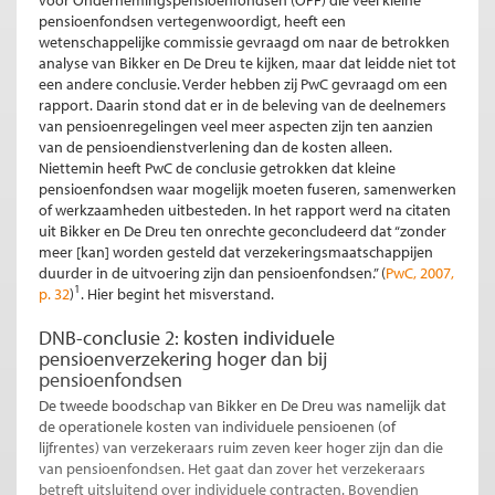
pensioenfondsen vertegenwoordigt, heeft een
wetenschappelijke commissie gevraagd om naar de betrokken
analyse van Bikker en De Dreu te kijken, maar dat leidde niet tot
een andere conclusie. Verder hebben zij PwC gevraagd om een
rapport. Daarin stond dat er in de beleving van de deelnemers
van pensioenregelingen veel meer aspecten zijn ten aanzien
van de pensioendienstverlening dan de kosten alleen.
Niettemin heeft PwC de conclusie getrokken dat kleine
pensioenfondsen waar mogelijk moeten fuseren, samenwerken
of werkzaamheden uitbesteden. In het rapport werd na citaten
uit Bikker en De Dreu ten onrechte geconcludeerd dat “zonder
meer [kan] worden gesteld dat verzekeringsmaatschappijen
duurder in de uitvoering zijn dan pensioenfondsen.” (
PwC, 2007,
1
p. 32
)
. Hier begint het misverstand.
DNB-conclusie 2: kosten individuele
pensioenverzekering hoger dan bij
pensioenfondsen
De tweede boodschap van Bikker en De Dreu was namelijk dat
de operationele kosten van individuele pensioenen (of
lijfrentes) van verzekeraars ruim zeven keer hoger zijn dan die
van pensioenfondsen. Het gaat dan zover het verzekeraars
betreft uitsluitend over individuele contracten. Bovendien