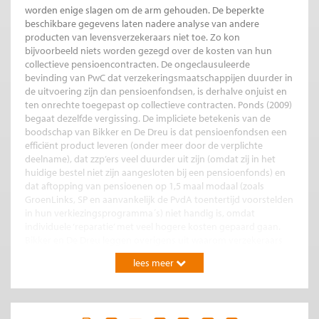
worden enige slagen om de arm gehouden. De beperkte
beschikbare gegevens laten nadere analyse van andere
producten van levensverzekeraars niet toe. Zo kon
bijvoorbeeld niets worden gezegd over de kosten van hun
collectieve pensioencontracten. De ongeclausuleerde
bevinding van PwC dat verzekeringsmaatschappijen duurder in
de uitvoering zijn dan pensioenfondsen, is derhalve onjuist en
ten onrechte toegepast op collectieve contracten. Ponds (2009)
begaat dezelfde vergissing. De impliciete betekenis van de
boodschap van Bikker en De Dreu is dat pensioenfondsen een
efficiënt product leveren (onder meer door de verplichte
deelname), dat zzp’ers veel duurder uit zijn (omdat zij in het
huidige bestel niet zijn aangesloten bij een pensioenfonds) en
dat aftopping van pensioenen op 1,5 maal modaal (zoals
GroenLinks, SP en aanvankelijk de PvdA toentertijd voorstelden
in hun verkiezingsprogramma´s) niet handig is, omdat
individuele ‘reparatie’ met veel hogere kosten gepaard gaan.
Bikker en De Dreu leggen overigens uit waarom verzekeraars
bij individuele producten duurder uit zijn: (1) ze hebben extra
lees meer
kosten van acquisitie en bemiddeling en last van averechtse
selectie waardoor medische keuring noodzakelijk is, (2) de
individuele aanpak heeft een kleine schaal waardoor de kosten
relatief hoog zijn, en (3) er is een winstmarge noodzakelijk (met