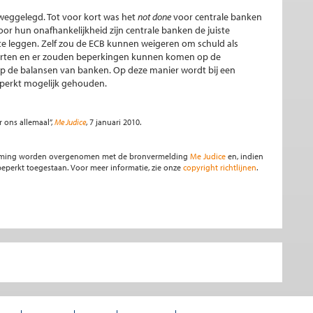
 weggelegd. Tot voor kort was het
not done
voor centrale banken
or hun onafhankelijkheid zijn centrale banken de juiste
 te leggen. Zelf zou de ECB kunnen weigeren om schuld als
orten en er zouden beperkingen kunnen komen op de
op de balansen van banken. Op deze manier wordt bij een
beperkt mogelijk gehouden.
r ons allemaal”,
Me Judice
, 7 januari 2010.
stemming worden overgenomen met de bronvermelding
Me Judice
en, indien
s beperkt toegestaan. Voor meer informatie, zie onze
copyright richtlijnen
.