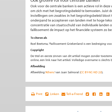
Ook grotere rol voor centrale banken
Ook voor de centrale banken is een actieve rol in deze
om zich met het begrotingsbeleid te bemoeien. Juist do
instellingen om zwaktes in het begrotingsbeleid bloot
onderpand te accepteren van landen met te hoge tek
concentratie van staatsschuld van individuele landen 
faillissement de impact op het financiële systeem zo 
Te citeren als
Roel Beetsma, “Faillissement Griekenland is een bedreiging voo
Copyright
De titel en eerste zinnen van dit artikel mogen zonder toe
online, een link naar het artikel. Volledige overname is slecht
Afbeelding
Afbeelding ‘
Athens
’ van Juan Salmoral (
CC BY-NC-ND 2.0
).
Print
Linken
Tell-a-Friend