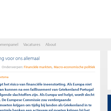
omenpanel
Vacatures
About
ing voor ons allemaal
Onderwerpen:
Financiële markten
Macro-economische politiek
eetsma
t het risico van financiële ineenstorting. Als Europa niet
 dan kunnen na een faillissement van Griekenland Portugal
lgende slachtoffers zijn. Als Europa wel helpt, wordt slecht
. De Europese Commissie zou verdergaande
eten krijgen om tijdig bij landen als Griekenland in te
 centrale banken een actievere rol moeten krijgen bij het