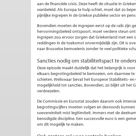
aan de financiële crisis. Deze heeft de situatie in Grie
wanbeleid. Als Europa te hulp schiet, moet dat zo bep
pijnlijke ingrepen in de Griekse publieke sector en pen
Bovendien moeten de ingrepen eerst op de rails zijn ge
hervormingsbeleid ontspoort, moet verdere steun on
ingrepen zou ervoor zorgen dat Griekenland met een st
reddingen in de toekomst onvermijdelijk zijn. Dit is o
naar Brusselse bemoeienis zonder te veel politieke sc
Sancties nodig om stabiliteitspact te onde
Deze episode maakt duidelijk dat het belangrijk is vo
elkaars begrotingsbeleid te bemoeien, om daarmee te
schieten. Weliswaar bevat het Europese Stabiliteits- e
mogelijkheid tot sancties. Bovendien, zo blijkt uit het G
verdoezelen.
De Commissie en Eurostat zouden daarom ook intensie
begrotingscijfers moeten volgen en desnoods kunnen i
soevereiniteit mist legitimiteit. Immers met de deeln
benodigde discipline. Een succesvolle euro is een ge
om dit mogelijk te maken.