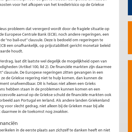
kosten voor het afkopen van het kredietrisico op de Griekse
ieus probleem dat verergerd wordt door de fragiele situatie op
h de Europese Centrale Bank (ECB), noch andere regeringen, een
 de “no bail-out” clausule. Deze is bedoeld om regeringen te
ECB een onafhankelijk, op prijsstabiliteit gericht monetair beleid
waarde houdt.
rdrag, laat dit laatste wel degelijk de mogelijkheid open van
ndigheden (Artikel 100, lid 2). De financiële markten zijn daarmee
t” clausule. De Europese regeringen zitten gevangen in een
at ze de Griekse regering niet te hulp komen, dan kunnen de
sement onafwendbaar. Dit is helaas niet alleen een Grieks
lans hebben staan in de problemen kunnen komen en een
cesvolle aanval op de Griekse schuld de financiële markten ook
oorbeeld aan Portugal en Ierland. Als andere landen Griekenland
g voor slecht gedrag, niet alleen bij de Grieken maar bij alle
rdt daarmee in de toekomst nog zwakker.
financiën
perikelen in de eerste plaats aan zichzelf te danken heeft en niet