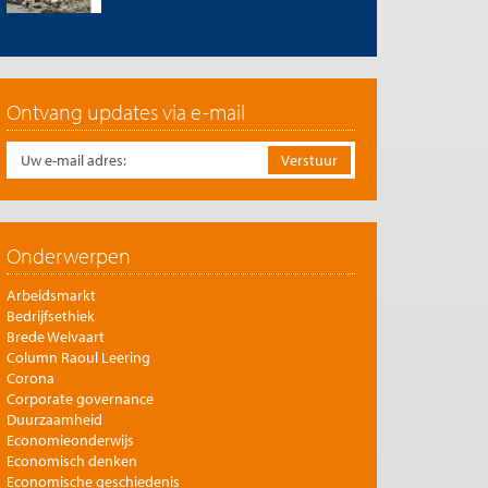
Ontvang updates via e-mail
Onderwerpen
Arbeidsmarkt
Bedrijfsethiek
Brede Welvaart
Column Raoul Leering
Corona
Corporate governance
Duurzaamheid
Economieonderwijs
Economisch denken
Economische geschiedenis