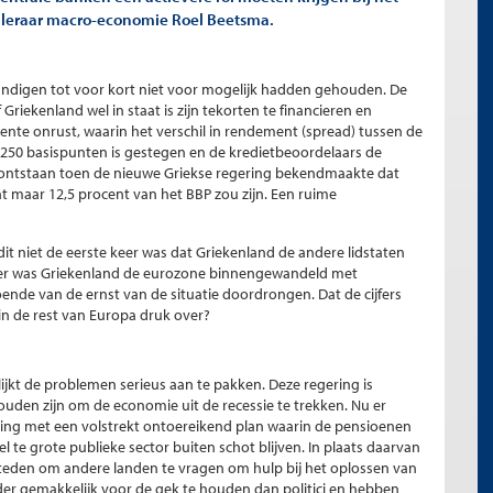
oogleraar macro-economie Roel Beetsma.
undigen tot voor kort niet voor mogelijk hadden gehouden. De
 Griekenland wel in staat is zijn tekorten te financieren en
ecente onrust, waarin het verschil in rendement (spread) tussen de
 250 basispunten is gestegen en de kredietbeoordelaars de
s ontstaan toen de nieuwe Griekse regering bekendmaakte dat
nt maar 12,5 procent van het BBP zou zijn. Een ruime
 niet de eerste keer was dat Griekenland de andere lidstaten
der was Griekenland de eurozone binnengewandeld met
doende van de ernst van de situatie doordrongen. Dat de cijfers
in de rest van Europa druk over?
 lijkt de problemen serieus aan te pakken. Deze regering is
ouden zijn om de economie uit de recessie te trekken. Nu er
ng met een volstrekt ontoereikend plan waarin de pensioenen
l te grote publieke sector buiten schot blijven. In plaats daarvan
dsteden om andere landen te vragen om hulp bij het oplossen van
der gemakkelijk voor de gek te houden dan politici en hebben