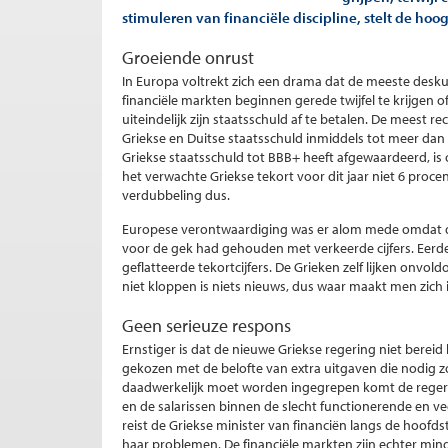
stimuleren van financiële discipline, stelt de h
Groeiende onrust
In Europa voltrekt zich een drama dat de meeste desk
financiële markten beginnen gerede twijfel te krijgen of
uiteindelijk zijn staatsschuld af te betalen. De meest r
Griekse en Duitse staatsschuld inmiddels tot meer dan
Griekse staatsschuld tot BBB+ heeft afgewaardeerd, i
het verwachte Griekse tekort voor dit jaar niet 6 proce
verdubbeling dus.
Europese verontwaardiging was er alom mede omdat dit
voor de gek had gehouden met verkeerde cijfers. Eer
geflatteerde tekortcijfers. De Grieken zelf lijken onvol
niet kloppen is niets nieuws, dus waar maakt men zich 
Geen serieuze respons
Ernstiger is dat de nieuwe Griekse regering niet bereid
gekozen met de belofte van extra uitgaven die nodig z
daadwerkelijk moet worden ingegrepen komt de regeri
en de salarissen binnen de slecht functionerende en vee
reist de Griekse minister van financiën langs de hoof
haar problemen. De financiële markten zijn echter min