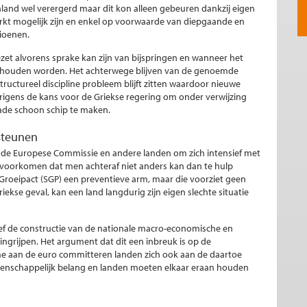
kenland wel verergerd maar dit kon alleen gebeuren dankzij eigen
erkt mogelijk zijn en enkel op voorwaarde van diepgaande en
sioenen.
zet alvorens sprake kan zijn van bijspringen en wanneer het
thouden worden. Het achterwege blijven van de genoemde
ructureel discipline probleem blijft zitten waardoor nieuwe
verigens de kans voor de Griekse regering om onder verwijzing
hade schoon schip te maken.
rsteunen
or de Europese Commissie en andere landen om zich intensief met
 voorkomen dat men achteraf niet anders kan dan te hulp
n Groeipact (SGP) een preventieve arm, maar die voorziet geen
riekse geval, kan een land langdurig zijn eigen slechte situatie
f de constructie van de nationale macro-economische en
ngrijpen. Het argument dat dit een inbreuk is op de
ame aan de euro committeren landen zich ook aan de daartoe
meenschappelijk belang en landen moeten elkaar eraan houden