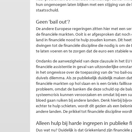
hun ongenoegen laten blijken met een stijging van de 
staatsschuld.
Geen ‘bail out’?
De andere Europese regeringen zitten hier met een ser
de financiële markten. Ooit is er afgesproken dat noc
land in financiële nood te hulp zouden komen. Dit heet
dwingen tot de financiële discipline die nodig is om de 
te laten voeren en te zorgen dat de euro een stabiele 
Ondanks de aanwezigheid van deze clausule in het EU Ve
financiële assistentie in geval van uitzonderlijke omsta
in het ongewisse over de toepassing van de “no bail-ou
duivels dilemma. Als ze publiekelijk duidelijk maken d
financiële markten op hol slaan en is een Grieks faillis
probleem, omdat de banken die deze schuld op de ba
systeemcrisis kunnen veroorzaken en omdat bij een suc
bloed gaan ruiken bij andere landen. Denk hierbij bijv
echter te hulp schieten, wordt dit gezien als een belonin
andere landen. De prikkel tot financiële discipline wo
Alleen hulp bij harde ingrepen in publieke 
Dus wat nu? Duidelijk is dat Griekenland zijn financiële 