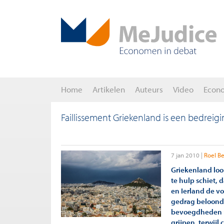
Home
Artikelen
Auteurs
Video
Econ
Faillissement Griekenland is een bedreig
7 jan 2010
Roel B
Griekenland loop
te hulp schiet,
en Ierland de vo
gedrag beloond
bevoegdheden mo
grijpen, terwijl