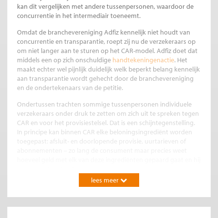
kan dit vergelijken met andere tussenpersonen, waardoor de
concurrentie in het intermediair toeneemt.
Omdat de branchevereniging Adfiz kennelijk niet houdt van
concurrentie en transparantie, roept zij nu de verzekeraars op
om niet langer aan te sturen op het CAR-model. Adfiz doet dat
middels een op zich onschuldige
handtekeningenactie
. Het
maakt echter wel pijnlijk duidelijk welk beperkt belang kennelijk
aan transparantie wordt gehecht door de branchevereniging
en de ondertekenaars van de petitie.
Ondertussen trachten sommige tussenpersonen individuele
verzekeraars onder druk te zetten om zich uit te spreken tegen
CAR en voor het provisiestelsel. Dat is een schijntegenstelling.
In principe kan binnen CAR elke beloningsingrediënt worden
toegepast: afsluit- en doorlopende provisie, uurtarieven of
abonnementen – zo lang de consument maar precies weet
hoeveel geld met elk van deze ingrediënten gepaard gaat en hij
er maar in toestemt.
lees meer
CAR is een transparant systeem dat de consument een
centrale, beslissende rol geeft. Het leidt tot efficiëntieverhoging
in de distributiekolom doordat het de concurrentie tussen
intermediairs verhoogt en doordat het intermediairs stimuleert