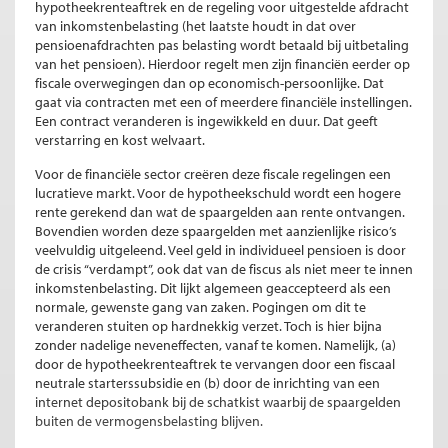
hypotheekrenteaftrek en de regeling voor uitgestelde afdracht
van inkomstenbelasting (het laatste houdt in dat over
pensioenafdrachten pas belasting wordt betaald bij uitbetaling
van het pensioen). Hierdoor regelt men zijn financiën eerder op
fiscale overwegingen dan op economisch-persoonlijke. Dat
gaat via contracten met een of meerdere financiële instellingen.
Een contract veranderen is ingewikkeld en duur. Dat geeft
verstarring en kost welvaart.
Voor de financiële sector creëren deze fiscale regelingen een
lucratieve markt. Voor de hypotheekschuld wordt een hogere
rente gerekend dan wat de spaargelden aan rente ontvangen.
Bovendien worden deze spaargelden met aanzienlijke risico’s
veelvuldig uitgeleend. Veel geld in individueel pensioen is door
de crisis “verdampt”, ook dat van de fiscus als niet meer te innen
inkomstenbelasting. Dit lijkt algemeen geaccepteerd als een
normale, gewenste gang van zaken. Pogingen om dit te
veranderen stuiten op hardnekkig verzet. Toch is hier bijna
zonder nadelige neveneffecten, vanaf te komen. Namelijk, (a)
door de hypotheekrenteaftrek te vervangen door een fiscaal
neutrale starterssubsidie en (b) door de inrichting van een
internet depositobank bij de schatkist waarbij de spaargelden
buiten de vermogensbelasting blijven.