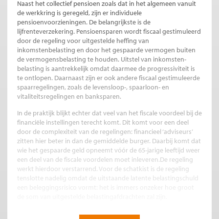
Naast het collectief pensioen zoals dat in het algemeen vanuit
de werkkring is geregeld, zijn er individuele
pensioenvoorzieningen. De belangrijkste is de
lijfrenteverzekering. Pensioensparen wordt fiscaal gestimuleerd
door de regeling voor uitgestelde heffing van
inkomstenbelasting en door het gespaarde vermogen buiten
de vermogensbelasting te houden. Uitstel van inkomsten-
belasting is aantrekkelijk omdat daarmee de progressiviteit is
te ontlopen. Daarnaast zijn er ook andere fiscaal gestimuleerde
spaarregelingen, zoals de levensloop-, spaarloon- en
vitaliteitsregelingen en banksparen.
In de praktijk blijkt echter dat veel van het fiscale voordeel bij de
financiële instellingen terecht komt. Dit komt voor een deel
door de complexiteit van de regelingen: financieel ‘adviseurs’
zitten hier beter in dan de gemiddelde burger. Daarbij komt dat
wie het gespaarde geld opneemt vóór de 65-jarige leeftijd weer
een deel van de fiscale voordelen moet inleveren.De regeling
werkt hierdoor verstarrend. Voor de schatkist is de regeling
tenslotte nadelig omdat de uitstaande latente belastingschuld
een beleggingsrisico vormt: het is immers onzeker hoe groot
de som van uitgestelde belastingafdrachten zal zijn.
Staatsobligaties op naam bij internet