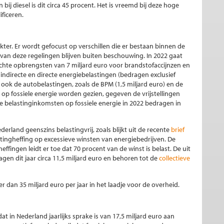
bij diesel is dit circa 45 procent. Het is vreemd bij deze hoge
ificeren.
akter. Er wordt gefocust op verschillen die er bestaan binnen de
an deze regelingen blijven buiten beschouwing. In 2022 gaat
te opbrengsten van 7 miljard euro voor brandstofaccijnzen en
n indirecte en directe energiebelastingen (bedragen exclusief
ook de autobelastingen, zoals de BPM (1,5 miljard euro) en de
g op fossiele energie worden gezien, gegeven de vrijstellingen
 belastinginkomsten op fossiele energie in 2022 bedragen in
erland geenszins belastingvrij, zoals blijkt uit de recente
brief
stingheffing op excessieve winsten van energiebedrijven. De
ingen leidt er toe dat 70 procent van de winst is belast. De uit
gen dit jaar circa 11,5 miljard euro en behoren tot de
collectieve
r dan 35 miljard euro per jaar in het laadje voor de overheid.
t in Nederland jaarlijks sprake is van 17,5 miljard euro aan