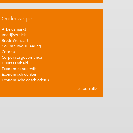
Onderwerpen
Arbeidsmarkt
Bedrijfsethiek
Brede Welvaart
Column Raoul Leering
Corona
Corporate governance
Duurzaamheid
Economieonderwijs
Economisch denken
Economische geschiedenis
Energie
> toon alle
Europese integratie
Filosofie en economie
Financiële markten
Gezondheidszorg
Globalisering
Inkomensongelijkheid
Innovatie
Internationale handel