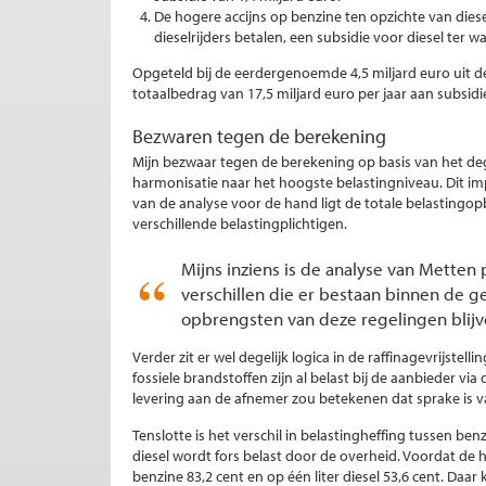
De hogere accijns op benzine ten opzichte van dies
dieselrijders betalen, een subsidie voor diesel ter w
Opgeteld bij de eerdergenoemde 4,5 miljard euro uit d
totaalbedrag van 17,5 miljard euro per jaar aan subsidie
Bezwaren tegen de berekening
Mijn bezwaar tegen de berekening op basis van het degr
harmonisatie naar het hoogste belastingniveau. Dit impl
van de analyse voor de hand ligt de totale belastingop
verschillende belastingplichtigen.
Mijns inziens is de analyse van Metten 
verschillen die er bestaan binnen de 
opbrengsten van deze regelingen blij
Verder zit er wel degelijk logica in de raffinagevrijstell
fossiele brandstoffen zijn al belast bij de aanbieder v
levering aan de afnemer zou betekenen dat sprake is v
Tenslotte is het verschil in belastingheffing tussen benz
diesel wordt fors belast door de overheid. Voordat de h
benzine 83,2 cent en op één liter diesel 53,6 cent. Daar