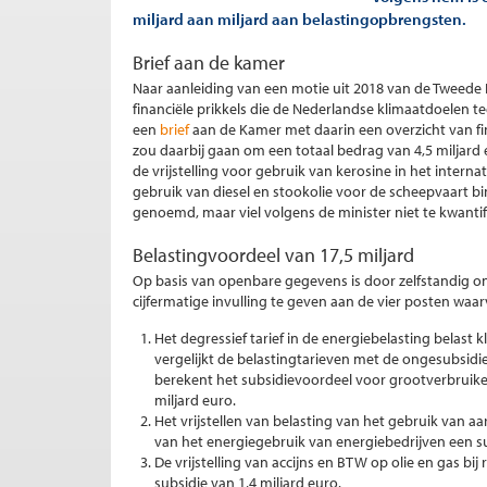
miljard aan miljard aan belastingopbrengsten.
Brief aan de kamer
Naar aanleiding van een motie uit 2018 van de Tweed
financiële prikkels die de Nederlandse klimaatdoelen 
een
brief
aan de Kamer met daarin een overzicht van fin
zou daarbij gaan om een totaal bedrag van 4,5 miljard
de vrijstelling voor gebruik van kerosine in het internat
gebruik van diesel en stookolie voor de scheepvaart bi
genoemd, maar viel volgens de minister niet te kwantific
Belastingvoordeel van 17,5 miljard
Op basis van openbare gegevens is door zelfstandig 
cijfermatige invulling te geven aan de vier posten waar
Het degressief tarief in de energiebelasting belast 
vergelijkt de belastingtarieven met de ongesubsidie
berekent het subsidievoordeel voor grootverbruike
miljard euro.
Het vrijstellen van belasting van het gebruik van aa
van het energiegebruik van energiebedrijven een sub
De vrijstelling van accijns en BTW op olie en gas b
subsidie van 1,4 miljard euro.