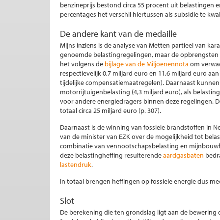
benzineprijs bestond circa 55 procent uit belastingen en 
percentages het verschil hiertussen als subsidie te kwal
De andere kant van de medaille
Mijns inziens is de analyse van Metten partieel van kar
genoemde belastingregelingen, maar de opbrengsten v
het volgens de
bijlage van de Miljoenennota
om verwach
respectievelijk 0,7 miljard euro en 11,6 miljard euro aa
tijdelijke compensatiemaatregelen). Daarnaast kunnen 
motorrijtuigenbelasting (4,3 miljard euro), als belastin
voor andere energiedragers binnen deze regelingen. De
totaal circa 25 miljard euro (p. 307).
Daarnaast is de winning van fossiele brandstoffen in Ned
van de minister van EZK over de mogelijkheid tot bela
combinatie van vennootschapsbelasting en mijnbouwheff
deze belastingheffing resulterende
aardgasbaten
bedra
lastendruk
.
In totaal brengen heffingen op fossiele energie dus mee
Slot
De berekening die ten grondslag ligt aan de bewering da