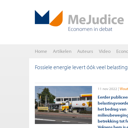
Home
Artikelen
Auteurs
Video
Econ
Fossiele energie levert óók veel belastin
11 nov 2022
Wout
Eerder publicee
belastingvoorde
het bedrag van 
milieubeweging.
betrekking tot f
Volgens hem is e