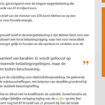
el is, gecorrigeerd voor de hogere wegenbelasting die
aarde van €1,8 miljard euro.
e brief van de minister van EZK komt Metten zo op een
s voor fossiele energie.
essief tarief in de energiebelasting is dat Metten kiest voor een
iceert een forse belastingstijging, waar het voor neutraliteit
brengst gelijk te houden en die opnieuw te verdelen over de
partieel van karakter. Er wordt gefocust op
genoemde belastingregelingen, maar de
ven buiten beschouwing.
ing en de vrijstelling voor elektriciteitsopwekking. De geleverde
ia de mijnbouwheffingen. Het belasten van dezelfde grondstof bij
an dubbele belastingheffing.
ine en diesel niet te kwalificeren als subsidie. Zowel benzine als
uidige tijdelijke verlaging inging was de
accijns
op één liter
 komt nog het BTW-tarief van 21 procent bij. Van de totale