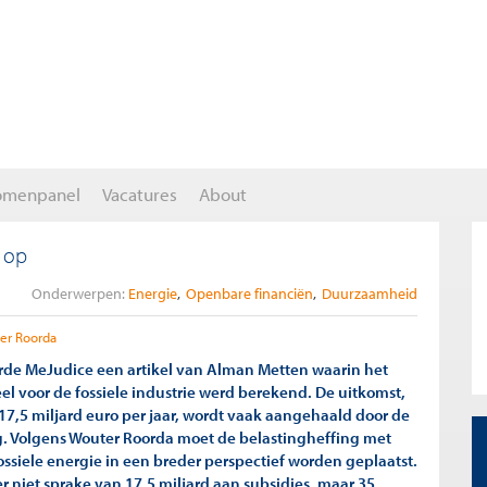
omenpanel
Vacatures
About
g op
Onderwerpen:
Energie
Openbare financiën
Duurzaamheid
er Roorda
rde MeJudice een artikel van Alman Metten waarin het
el voor de fossiele industrie werd berekend. De uitkomst,
17,5 miljard euro per jaar, wordt vaak aangehaald door de
 Volgens Wouter Roorda moet de belastingheffing met
ossiele energie in een breder perspectief worden geplaatst.
r niet sprake van 17,5 miljard aan subsidies, maar 35