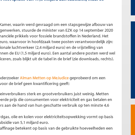
e Kamer, waarin werd gevraagd om een stapsgewijze afbouw van
tegenwerken, stuurde de minister van EZK op 14 september 2020
anciële prikkels voor fossiele brandstoffen in Nederland. Het
 euro, waarvoor in hoofdzaak twee posten verantwoordelijk zijn:
ionale luchtverkeer (2,4 miljard euro) en de vrijstelling van
nnen de EU (1,5 miljard euro). Een aantal andere posten werd wel
eren, zoals blijkt uit de tabel in de brief (zie downloads, rechts).
onderzoeker
Alman Metten op MeJudice
geprobeerd om een
voor de brief geen kwantificering geeft:
kleinverbruikers sterk en grootverbruikers juist weinig. Metten
erde prijs die consumenten voor elektriciteit en gas betalen en
rs aan de hand van hun geschatte verbruik op ten minste 4,6
rdgas, olie en kolen voor elektriciteitsopwekking vormt op basis
sidie van 5,1 miljard euro.
ij raffinage betekent op basis van de gebruikte hoeveelheden een