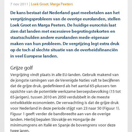
7 nov 2011
Loek Groot
Marga Peeters
De kans bestaat dat Nederland gaat meebetalen aan het
vergrijzingsprobleem van de overige eurolanden, stellen
Loek Groot en Marga Peeters. De huidige eurocrisis laat
zien dat landen met excessieve begrotingstekorten en
staatsschulden andere eurolanden mede-eigenaar
maken van hun probleem. De vergrijzing legt extra druk
op de toch al slechte situatie van de overheidsfinanciën
in veel Europese landen.
Grijze golf
Vergrijzing vindt plaats in alle EU-landen. Gebruik makend van
de jongste ramingen van de Verenigde Naties valt te becijferen
dat de grijze druk, gedefinieerd als het aantal 65-plussers ten
opzichte van de potentiële werkzame beroepsbevolking (15 tot
65-jarigen), tussen 2010 en 2050 verdubbelt in de meeste
ontwikkelde economieën. De verwachting is dat de grijze druk
voor Nederland in deze periode stijgt van 23 naar 50 (Figuur 1).
Figuur 1 geeft verder de bandbreedte aan van de overige
landen. Hierbij bepalen Slovakije en Hongarije de
minimumgrens en Italië en Spanje de bovengrens voor deze
twee jaren.