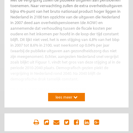
Met de vergrijzing zullen de publieke uitgaven aan pensioenen
toenemen. Naar verwachting zullen de extra overheidsuitgaven
bijna 4%-punt van het bruto nationaal product hoger liggen in
Nederland in 2100 ten opzichte van de uitgaven die Nederland
in 2007 deed aan overheidspensioenen (de AOW) en
aannemende dat verhouding tussen de fiscale kosten per
oudere en het inkomen per hoofd in de loop der tijd constant
blijft. Dit lijkt niet veel, het is een stijging van 4,8% van het bbp
in 2007 tot 8,6% in 2100, wat neerkomt op 0,04% per jaar
(waarbij de publieke uitgaven aan gezondheidszorg dus niet
zijn meegenomen). Echter, aangezien Nederland snel vergrijst
zoals blijkt uit Figuur 1, vindt het gros van deze stijging al in de
periode 2010-2040 plaats. Demografisch gezien piekt de
vergrijzing in Nederland rond 2040. Na 2040 blijft de
demografische druk tamelijk constant.
Dit is dus goed nieuws voor Nederland. Het
vergrijzingsprobleem is slechts van tijdelijke aard en duurt
lees meer
pakweg één generatie. Als Nederland vóór 2040 de additionele
kosten die de vergrijzing jaarlijks met zich meebrengt
structureel kan opvangen, dan heeft het in de periode daarna
geen aanpassingsprobleem meer. Dit volgt nog eens uit het
linker panel van Figuur 2. Het illustreert dat de cohorten van de
potentiële beroepsbevolking in 2050 geen uitstulpingen meer