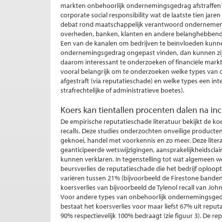
markten onbehoorlijk ondernemingsgedrag afstraffen?
corporate social responsibility wat de laatste tien jare
debat rond maatschappelijk verantwoord ondernemen is
overheden, banken, klanten en andere belanghebben
Een van de kanalen om bedrijven te beïnvloeden kunnen 
ondernemingsgedrag ongepast vinden, dan kunnen zij be
daarom interessant te onderzoeken of financiële markt
vooral belangrijk om te onderzoeken welke types va
afgestraft (via reputatieschade) en welke types een in
strafrechtelijke of administratieve boetes).
Koers kan tientallen procenten dalen na in
De empirische reputatieschade literatuur bekijkt de 
recalls. Deze studies onderzochten onveilige producte
geknoei, handel met voorkennis en zo meer. Deze litera
geanticipeerde wetswijzigingen, aansprakelijkheidsclai
kunnen verklaren. In tegenstelling tot wat algemeen 
beursverlies de reputatieschade die het bedrijf oploop
variëren tussen 21% (bijvoorbeeld de Firestone banden
koersverlies van bijvoorbeeld de Tylenol recall van Jo
Voor andere types van onbehoorlijk ondernemingsgedra
bestaat het koersverlies voor maar liefst 67% uit reput
90% respectievelijk 100% bedraagt (zie figuur 3). De rep