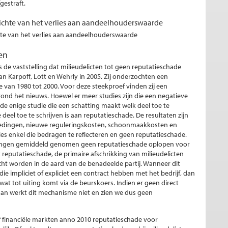
estraft.
zichte van het verlies aan aandeelhouderswaarde
en
s de vaststelling dat milieudelicten tot geen reputatieschade
van Karpoff, Lott en Wehrly in 2005. Zij onderzochten een
e van 1980 tot 2000. Voor deze steekproef vinden zij een
ond het nieuws. Hoewel er meer studies zijn die een negatieve
t de enige studie die een schatting maakt welk deel toe te
eel toe te schrijven is aan reputatieschade. De resultaten zijn
oedingen, nieuwe reguleringskosten, schoonmaakkosten en
lies enkel die bedragen te reflecteren en geen reputatieschade.
mingen gemiddeld genomen geen reputatieschade oplopen voor
 reputatieschade, de primaire afschrikking van milieudelicten
ht worden in de aard van de benadeelde partij. Wanneer dit
ie impliciet of expliciet een contract hebben met het bedrijf, dan
wat tot uiting komt via de beurskoers. Indien er geen direct
, dan werkt dit mechanisme niet en zien we dus geen
f financiële markten anno 2010 reputatieschade voor