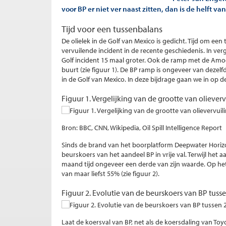
voor BP er niet ver naast zitten, dan is de helft v
Tijd voor een tussenbalans
De olielek in de Golf van Mexico is gedicht. Tijd om ee
vervuilende incident in de recente geschiedenis. In ver
Golf incident 15 maal groter. Ook de ramp met de Amoco
buurt (zie figuur 1). De BP ramp is ongeveer van dezelfde
in de Golf van Mexico. In deze bijdrage gaan we in op 
Figuur 1. Vergelijking van de grootte van oliever
Bron: BBC, CNN, Wikipedia, Oil Spill Intelligence Report
Sinds de brand van het boorplatform Deepwater Horizon 
beurskoers van het aandeel BP in vrije val. Terwijl het 
maand tijd ongeveer een derde van zijn waarde. Op het
van maar liefst 55% (zie figuur 2).
Figuur 2. Evolutie van de beurskoers van BP tusse
Laat de koersval van BP, net als de koersdaling van Toy