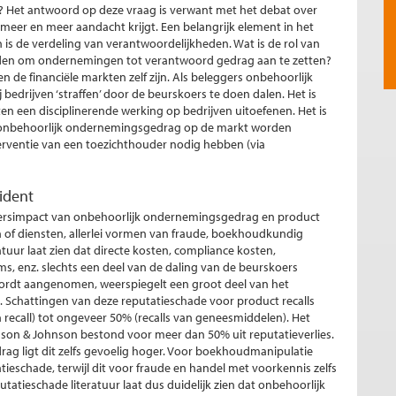
 Het antwoord op deze vraag is verwant met het debat over
n meer en meer aandacht krijgt. Een belangrijk element in het
 de verdeling van verantwoordelijkheden. Wat is de rol van
den om ondernemingen tot verantwoord gedrag aan te zetten?
de financiële markten zelf zijn. Als beleggers onbehoorlijk
drijven ‘straffen’ door de beurskoers te doen dalen. Het is
en een disciplinerende werking op bedrijven uitoefenen. Het is
n onbehoorlijk ondernemingsgedrag op de markt worden
terventie van een toezichthouder nodig hebben (via
cident
koersimpact van onbehoorlijk ondernemingsgedrag en product
n of diensten, allerlei vormen van fraude, boekhoudkundig
tuur laat zien dat directe kosten, compliance kosten,
ms, enz. slechts een deel van de daling van de beurskoers
wordt aangenomen, weerspiegelt een groot deel van het
t. Schattingen van deze reputatieschade voor product recalls
 recall) tot ongeveer 50% (recalls van geneesmiddelen). Het
hnson & Johnson bestond voor meer dan 50% uit reputatieverlies.
g ligt dit zelfs gevoelig hoger. Voor boekhoudmanipulatie
atieschade, terwijl dit voor fraude en handel met voorkennis zelfs
utatieschade literatuur laat dus duidelijk zien dat onbehoorlijk