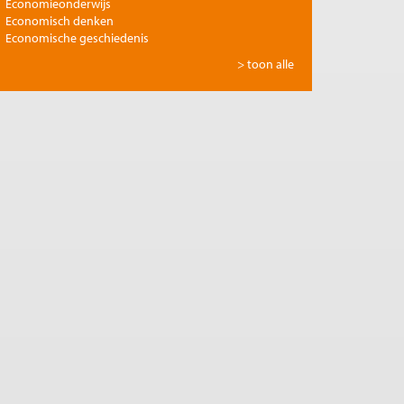
Economieonderwijs
Economisch denken
Economische geschiedenis
Energie
> toon alle
Europese integratie
Filosofie en economie
Financiële markten
Gezondheidszorg
Globalisering
Inkomensongelijkheid
Innovatie
Internationale handel
Jubileumreeks Me Judice
Kunst en cultuur
Landbouw
Macro-economische politiek
Management en organisatie
Marktwerking
Migratie en integratie
Milieu
Monetair beleid
Onderwijs en wetenschap
Ontwikkelingseconomie
Openbare financiën