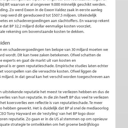
ij BP, waarvan er al ongeveer 9.000 minnelijk geschikt werden.
ng. Zo werd Exxon in de Exxon Valdez zaak in eerste aanleg
roep werd dit gereduceerd tot $507.5 miljoen. Uiteindelijk
oetes en schadevergoedingen aan slachtoffers. En waarop rekent
e dat BP 32,2 miljard dollar eenmalige kosten voorziet,
ciale rekening om bovenstaande kosten te dekken.
uiden
sten en schadevergoedingen ten belope van 30 miljard moeten we
laard wordt. Dit kan twee zaken betekenen. Ofwel schatten de
e experts en gaat de markt uit van kosten en
eval is er geen reputatieschade. Empirische studies laten echter
n het voorspellen van die verwachte kosten. Ofwel liggen de
miljard. In dat geval kan het verschil worden toegeschreven aan
en uitstekende reputatie het meest te verliezen hebben en dus de
lies van hun reputatie. In die zin heeft BP dus veel te verliezen
et koersverlies een reflectie is van reputatieschade. Te meer
o hebben gewerkt. Het is duidelijk dat BP al snel de mediaoorlog
CEO Tony Hayward en de ‘restyling’ van het BP logo door
loren reputatie. Zo gaan er in de US al stemmen op om opnieuw
uate strategie te ontwikkelen om het groene bedrijfslogo