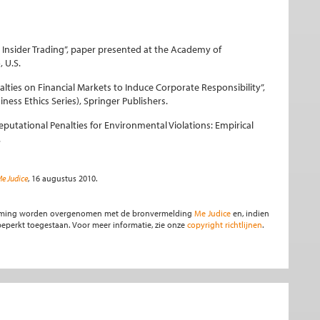
gal Insider Trading”, paper presented at the Academy of
 U.S.
alties on Financial Markets to Induce Corporate Responsibility”,
iness Ethics Series), Springer Publishers.
e Reputational Penalties for Environmental Violations: Empirical
.
e Judice
, 16 augustus 2010.
stemming worden overgenomen met de bronvermelding
Me Judice
en, indien
s beperkt toegestaan. Voor meer informatie, zie onze
copyright richtlijnen
.