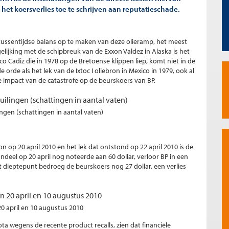
an het koersverlies toe te schrijven aan reputatieschade.
n tussentijdse balans op te maken van deze olieramp, het meest
gelijking met de schipbreuk van de Exxon Valdez in Alaska is het
 Cadiz die in 1978 op de Bretoense klippen liep, komt niet in de
 orde als het lek van de Ixtoc I oliebron in Mexico in 1979, ook al
de impact van de catastrofe op de beurskoers van BP.
vuilingen (schattingen in aantal vaten)
op 20 april 2010 en het lek dat ontstond op 22 april 2010 is de
aandeel op 20 april nog noteerde aan 60 dollar, verloor BP in een
 dieptepunt bedroeg de beurskoers nog 27 dollar, een verlies
n 20 april en 10 augustus 2010
ota wegens de recente product recalls, zien dat financiële