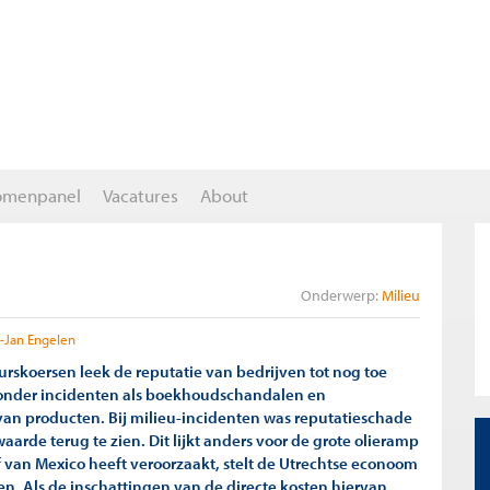
omenpanel
Vacatures
About
Onderwerp:
Milieu
-Jan Engelen
urskoersen leek de reputatie van bedrijven tot nog toe
n onder incidenten als boekhoudschandalen en
n producten. Bij milieu-incidenten was reputatieschade
waarde terug te zien. Dit lijkt anders voor de grote olieramp
f van Mexico heeft veroorzaakt, stelt de Utrechtse econoom
en. Als de inschattingen van de directe kosten hiervan