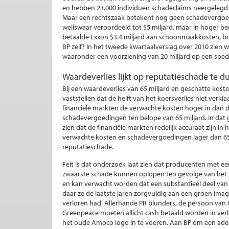
en hebben 23.000 individuen schadeclaims neergelegd b
Maar een rechtszaak betekent nog geen schadevergoedi
weliswaar veroordeeld tot $5 miljard, maar in hoger be
betaalde Exxon $3.4 miljard aan schoonmaakkosten, b
BP zelf? In het tweede kwartaalverslag over 2010 zien w
waaronder een voorziening van 20 miljard op een spe
Waardeverlies lijkt op reputatieschade te d
Bij een waardeverlies van 65 miljard en geschatte ko
vaststellen dat de helft van het koersverlies niet verk
financiële markten de verwachte kosten hoger in dan d
schadevergoedingen ten belope van 65 miljard. In dat g
zien dat de financiële markten redelijk accuraat zijn i
verwachte kosten en schadevergoedingen lager dan 65 
reputatieschade.
Feit is dat onderzoek laat zien dat producenten met e
zwaarste schade kunnen oplopen ten gevolge van het ver
en kan verwacht worden dat een substantieel deel van h
daar ze de laatste jaren zorgvuldig aan een groen imag
verloren had. Allerhande PR blunders, de persoon van 
Greenpeace moeten allicht cash betaald worden in ver
het oude Amoco logo in te voeren. Aan BP om een adeq