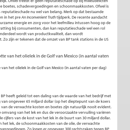
lijk. Ofwel treedt er geen reputatieschade op bij milieudelicten
hte boetes, schadevergoedingen en schoonmaakkosten. Ofwel is
 is reputatieschade nu wel van belang. Merk op dat bestaande
en in het pre
An Inconvenient Truth
tijdperk. De recente aandacht
zame energie en zorg voor het leefmilieu intussen hoog op de
vatting bij consumenten, dan kan reputatieschade wel een rol
 onderdeel wordt van productkwaliteit, dan wordt
 Zo zijn er tekenen dat de omzet van BP tank stations in de US
tte van het olielek in de Golf van Mexico (in aantal vaten
n BP heeft geleid tot een daling van de waarde van het bedrijf met
van ongeveer 65 miljard dollar (op het dieptepunt van de koers
en van de verwachte kosten en boetes zijn natuurlijk nooit evident.
 de omvang van het lek en dus de veroorzaakte vervuiling variëren
cijfers van de kost van het lek in de buurt van 30 miljard dollar.
n het lek, de schoonmaakkosten van de olie, de verwachte
evergoedingen. Zo lopen er ongeveer 300 rechtszaken tegen BP