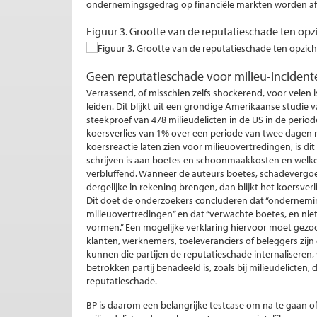
ondernemingsgedrag op financiële markten worden afg
Figuur 3. Grootte van de reputatieschade ten op
Geen reputatieschade voor milieu-incident
Verrassend, of misschien zelfs shockerend, voor velen i
leiden. Dit blijkt uit een grondige Amerikaanse studie 
steekproef van 478 milieudelicten in de US in de period
koersverlies van 1% over een periode van twee dagen r
koersreactie laten zien voor milieuovertredingen, is di
schrijven is aan boetes en schoonmaakkosten en welke d
verbluffend. Wanneer de auteurs boetes, schadeverg
dergelijke in rekening brengen, dan blijkt het koersver
Dit doet de onderzoekers concluderen dat “onderne
milieuovertredingen” en dat “verwachte boetes, en niet
vormen.” Een mogelijke verklaring hiervoor moet gezoc
klanten, werknemers, toeleveranciers of beleggers zijn d
kunnen die partijen de reputatieschade internaliseren, 
betrokken partij benadeeld is, zoals bij milieudelicten
reputatieschade.
BP is daarom een belangrijke testcase om na te gaan o