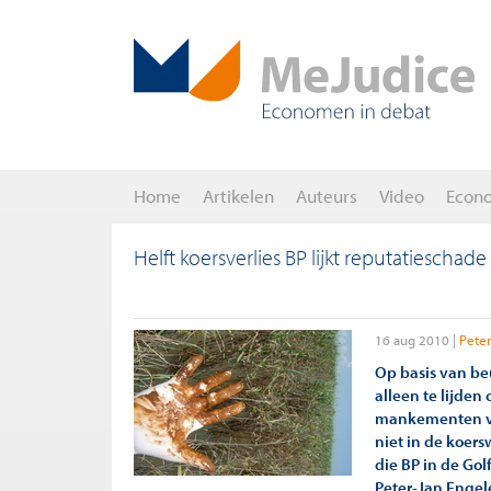
Home
Artikelen
Auteurs
Video
Econ
Helft koersverlies BP lijkt reputatieschade
16 aug 2010
Peter
Op basis van be
alleen te lijde
mankementen va
niet in de koers
die BP in de Gol
Peter-Jan Engel