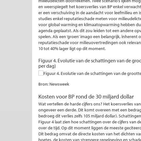
milieudelicten doorrekenen. Twee scenario’s lijken moge
en weerspiegelt het koersverlies van BP enkel verwac
er een verschuiving in de aandacht voor leefmilieu en
studies enkel reputatieschade meten voor milieudelict
voor global warming en klimaatopwarming hebben duur
agenda geplaatst. Als dit zou leiden tot een andere op
spelen. Als een ‘groen’ imago een belangrijk, inherent
reputatieschade voor milieuovertredingen ook relevant.
10 tot 40% lager ligt op dit moment.
Figuur 4. Evolutie van de schattingen van de groo
per dag)
Bron: Newsweek
Kosten voor BP rond de 30 miljard dollar
Wat vertellen de harde cijfers ons? Het koersverlies va
ongeveer een derde. Dit komt overeen met een bedrag 
bedroeg dit verlies zelfs 105 miljard dollar). Schatting
Figuur 4 laat zien hoe schattingen over de cijfers van
over de tijd. Op dit moment liggen de meeste geciteerde 
Dit bedrag omvat de directe kosten van het dichten va
boetes, de kosten van strengere regelgeving en schad