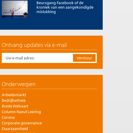
Beursgang Facebook of de
kroniek van een aangekondigde
mislukking
Ontvang updates via e-mail
Onderwerpen
Arbeidsmarkt
Bedrijfsethiek
Brede Welvaart
Column Raoul Leering
Corona
Corporate governance
Duurzaamheid