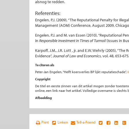
alsnog te redden.
Referenties:
Engelen, P.J. (2009), “The Reputational Penalty for Ille
Management (AOM) Conference, August 2009, Chicago,
Engelen, P.J. and M. van Essen (2010), “Reputational Pen
in
Responsible Investment in Times of Turmoil
(Issues in Bus
Karpoff, J.M., J.R. Lott , jr. and E.W. Wehrly (2005), “Th
Evidence”,
Journal of Law and Economics
, vol. 48, 653-675
Te citeren als
Peter-Jan Engelen, “Helft koersverlies BP lijkt reputatieschade”,
M
Copyright
De titel en eerste zinnen van dit artikel mogen zonder toe
online, een link naar het artikel. Volledige overname is slecht
Afbeelding
Print
Linken
Tell-a-Friend