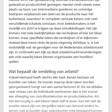
gedaald en productiviteit gestegen. Handel vindt steeds meer
plaats op basis van intermediaire goederen en sommige
bedrijven verplaatsen een deel van de productie naar het
buitenland, waardoor er complexe verticale ketens met veel
verschillende schakels ontstaan. Voor beleidsmakers is het
moeilijk om zicht te krijgen op deze ontwikkelingen. Het zijn
immers niet hele bedrijfstakken die verdwijnen of hier tot bloei
komen, maar specifieke taken die verdwijnen of er bijkomen.
Hoewel deze trend sinds de jaren negentig zichtbaar is, is het
onduidelijk wat de gevolgen voor de Nederlandse arbeidsmarkt
zijn. Er ontbreekt een kijk op deze arbeidsmarktveranderingen;
een visie waarbij taken binnen organisaties een hoofdrol
spelen.
Wat bepaalt de verdeling van arbeid?
Vrijwel niemand heeft slechts één taak. Banen bestaan uit
bundels van taken. De manier waarop deze taken worden
georganiseerd hangt van een aantal factoren af. Als we afdalen
naar niveau van de individuele werknemer dan is het vooral
een afweging van coördinatiekosten en productiekosten. Als
het eenvoudig is veel kleine taken zelf te doen, kan het niet de
moeite waard zijn om dergelijke taken aan iemand anders te
geven, ook al zouden daar salariskosten mee bespaard kunnen