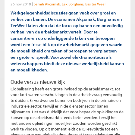
26 nov 2010
Semih Akçomak
Lex Borghans
Bas ter Weel
Werkgelegenheidsdiscussies gaan vaak over groei en
verlies van banen. De economen Akçomak, Borghans en
Ter Weel laten zien dat de focus op banen een onvolledig
verhaal van de arbeidsmarkt vertelt. Door te
concentreren op onderliggende taken van beroepen
wordt een frisse blik op de arbeidsmarkt gegeven waarin
de mogelijkheid om taken of beroepen te verplaatsen
een grote rol speelt. Voor zowel elektromonteurs als
wetenschappers biedt deze nieuwe werkelijkheid kansen
en mogelijkheden.
Oude versus nieuwe kijk
Globalisering heeft een grote invloed op de arbeidsmarkt. Tot
voor kort waren verschuivingen in de arbeidsvraag eenvoudig
te duiden. Er verdwenen banen en bedrijven in de primaire en
industriële sector, terwijl er in de dienstensector banen
bijkwamen. Het was duidelijk dat voor bepaalde opleidingen de
kansen op de arbeidsmarkt steeds beter werden, terwijl het
met andere opleidingen moeilijker zouden worden geschikt
werk te vinden. Op dit moment leidt de ICT-revolutie tot een
nieuwe vorm van globalisering, doordat transactiekosten zijn