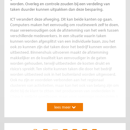
worden. Overleg en controle zouden bij een verdeling van
taken duurder kunnen uitpakken dan deze besparing.
ICT verandert deze afweging. Dit kan beide kanten op gaan.
Computers maken het eenvoudig om routinewerk zelf te doen,
maar vereenvoudigen ook de afstemming van het werk tussen
verschillende medewerkers. In een situatie waarin taken
kunnen worden afgesplitst van een individuele baan, zou het
ook zo kunnen zijn dat taken door het bedrijf kunnen worden
uitbesteed. Binnenshuis uitvoeren maakt de afstemming
makkelijker en de kwaliteit kan eenvoudiger in de gaten
worden gehouden, terwijl uitbesteden de kosten drukt en
risico’s spreidt. Ten slotte kunnen taken die door het bedrijf
worden uitbesteed ook in het buitenland worden uitgevoerd.
Ook nu zijn er voordelen verbonden aan het regionaal
clusteren van activiteiten, maar kan het ook van belang zijn om
dicht bij de klant te zitten. Het produceren van onderdelen in
China is wellicht goedkoper, maar voor sommige onderdelen is
zoveel communicatie nodig dat het niet loont dit uit te
lees meer
besteden naar het buitenland. Het wekt dan ook geen
verbazing dat met de fusie tussen de Franse en Nederlandse
beurs en de fusie tussen Air France en KLM veel activiteiten
naar Parijs zijn verdwenen. Anderzijds is er de verbondenheid
van taken met hun omgeving. Wanneer taken onlosmakelijk