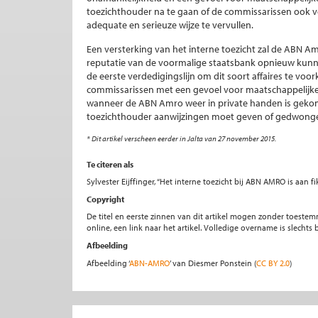
toezichthouder na te gaan of de commissarissen ook v
adequate en serieuze wijze te vervullen.
Een versterking van het interne toezicht zal de ABN 
reputatie van de voormalige staatsbank opnieuw kunn
de eerste verdedigingslijn om dit soort affaires te vo
commissarissen met een gevoel voor maatschappelijke 
wanneer de ABN Amro weer in private handen is gekom
toezichthouder aanwijzingen moet geven of gedwongen 
* Dit artikel verscheen eerder in Jalta van 27 november 2015.
Te citeren als
Sylvester Eijffinger, “Het interne toezicht bij ABN AMRO is aan f
Copyright
De titel en eerste zinnen van dit artikel mogen zonder toe
online, een link naar het artikel. Volledige overname is slecht
Afbeelding
Afbeelding ‘
ABN-AMRO
’ van Diesmer Ponstein (
CC BY 2.0
)