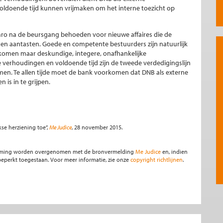
oldoende tijd kunnen vrijmaken om het interne toezicht op
Amro na de beursgang behoeden voor nieuwe affaires die de
en aantasten. Goede en competente bestuurders zijn natuurlijk
orkomen maar deskundige, integere, onafhankelijke
verhoudingen en voldoende tijd zijn de tweede verdedigingslijn
en. Te allen tijde moet de bank voorkomen dat DNB als externe
is in te grijpen.
ikse herziening toe”,
Me Judice
, 28 november 2015.
stemming worden overgenomen met de bronvermelding
Me Judice
en, indien
s beperkt toegestaan. Voor meer informatie, zie onze
copyright richtlijnen
.