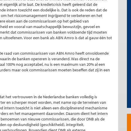
eigenlijk al te laat. De kredietcrisis heeft geleerd dat de
 intern toezicht een dodelijke is. Dat is ook de reden dat de
 om het risicomanagement ingrijpend te verbeteren en het
ogere eisen aan de commissarissen op het gebied van
jkheid en vooral van maatschappelijk bewustzijn, gevoel en
gemerkt dat commissarissen van banken voldoende tijd moeten
 uitoefenen. Voor een bank als ABN Amro is dat al gauw één tot
n. De raad van commissarissen van ABN Amro heeft onvoldoende
 waarin de banken opereren is veranderd. Was direct na de
imaal 100% nog acceptabel, nu is een maximum van 20% al een
rders maar ook commissarissen moeten beseffen dat zij in een
dat het vertrouwen in de Nederlandse banken volledig is
lerter en scherper moet worden, met name op de terreinen van
ed intern toezicht is niet alleen een disciplinerend mechanisme
urders en het management daaronder. Daarom dient het intern
et benoemen van nieuwe commissarissen, die door DNB als de
n op deskundigheid (geschiktheid), integriteit,
e verhoudingen. Bovendien dient DNB als externe