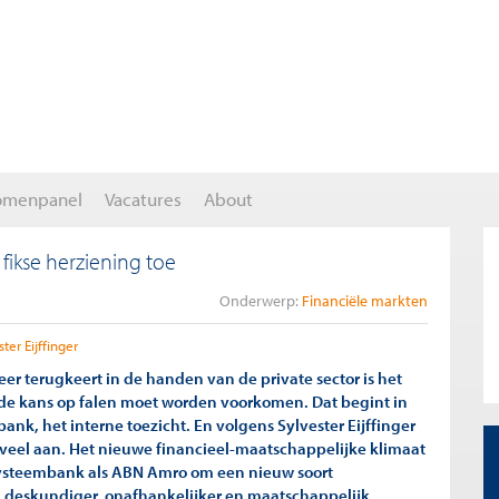
omenpanel
Vacatures
About
fikse herziening toe
Onderwerp:
Financiële markten
ster Eijffinger
r terugkeert in de handen van de private sector is het
de kans op falen moet worden voorkomen. Dat begint in
bank, het interne toezicht. En volgens Sylvester Eijffinger
 veel aan. Het nieuwe financieel-maatschappelijke klimaat
systeembank als ABN Amro om een nieuw soort
 deskundiger, onafhankelijker en maatschappelijk