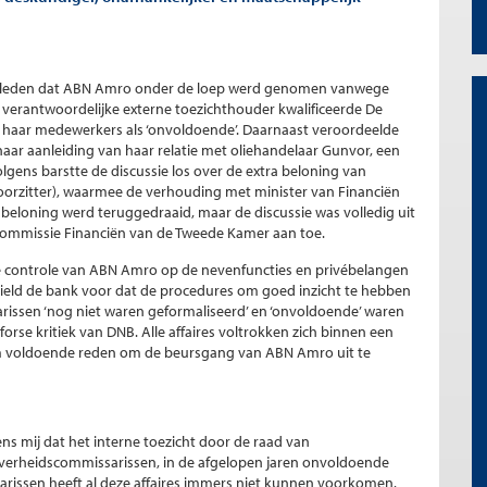
r geleden dat ABN Amro onder de loep werd genomen vanwege
t verantwoordelijke externe toezichthouder kwalificeerde De
 haar medewerkers als ‘onvoldoende’. Daarnaast veroordeelde
naar aanleiding van haar relatie met oliehandelaar Gunvor, een
lgens barstte de discussie los over de extra beloning van
oorzitter), waarmee de verhouding met minister van Financiën
 beloning werd teruggedraaid, maar de discussie was volledig uit
Commissie Financiën van de Tweede Kamer aan toe.
e controle van ABN Amro op de nevenfuncties en privébelangen
ield de bank voor dat de procedures om goed inzicht te hebben
rissen ‘nog niet waren geformaliseerd’ en ‘onvoldoende’ waren
rse kritiek van DNB. Alle affaires voltrokken zich binnen een
oem voldoende reden om de beursgang van ABN Amro uit te
ns mij dat het interne toezicht door de raad van
verheidscommissarissen, in de afgelopen jaren onvoldoende
sarissen heeft al deze affaires immers niet kunnen voorkomen.