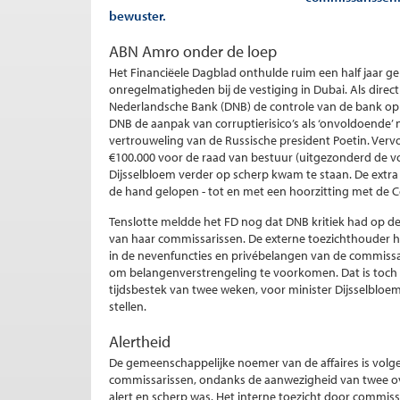
bewuster.
ABN Amro onder de loep
Het Financiëele Dagblad onthulde ruim een half jaa
onregelmatigheden bij de vestiging in Dubai. Als direc
Nederlandsche Bank (DNB) de controle van de bank op
DNB de aanpak van corruptierisico’s als ‘onvoldoende’ 
vertrouweling van de Russische president Poetin. Vervo
€100.000 voor de raad van bestuur (uitgezonderd de v
Dijsselbloem verder op scherp kwam te staan. De extra
de hand gelopen - tot en met een hoorzitting met de 
Tenslotte meldde het FD nog dat DNB kritiek had op d
van haar commissarissen. De externe toezichthouder h
in de nevenfuncties en privébelangen van de commissa
om belangenverstrengeling te voorkomen. Dat is toch fo
tijdsbestek van twee weken, voor minister Dijsselbl
stellen.
Alertheid
De gemeenschappelijke noemer van de affaires is volge
commissarissen, ondanks de aanwezigheid van twee o
alert en scherp was. Het interne toezicht door commis