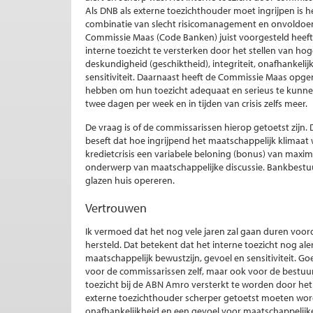
Als DNB als externe toezichthouder moet ingrijpen is het 
combinatie van slecht risicomanagement en onvoldoende
Commissie Maas (Code Banken) juist voorgesteld heeft
interne toezicht te versterken door het stellen van h
deskundigheid (geschiktheid), integriteit, onafhankeli
sensitiviteit. Daarnaast heeft de Commissie Maas op
hebben om hun toezicht adequaat en serieus te kunnen
twee dagen per week en in tijden van crisis zelfs meer.
De vraag is of de commissarissen hierop getoetst zij
beseft dat hoe ingrijpend het maatschappelijk klimaat
kredietcrisis een variabele beloning (bonus) van max
onderwerp van maatschappelijke discussie. Bankbestuu
glazen huis opereren.
Vertrouwen
Ik vermoed dat het nog vele jaren zal gaan duren voor
hersteld. Dat betekent dat het interne toezicht nog a
maatschappelijk bewustzijn, gevoel en sensitiviteit. Go
voor de commissarissen zelf, maar ook voor de bestu
toezicht bij de ABN Amro versterkt te worden door h
externe toezichthouder scherper getoetst moeten worde
onafhankelijkheid en een gevoel voor maatschappelijk