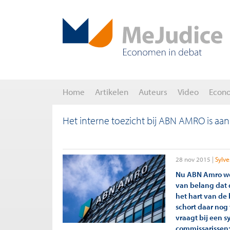
Home
Artikelen
Auteurs
Video
Econ
Het interne toezicht bij ABN AMRO is aan 
28 nov 2015
Sylve
Nu ABN Amro wee
van belang dat 
het hart van de 
schort daar nog
vraagt bij een 
commissarissen: