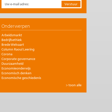
Onderwerpen
Arbeidsmarkt
Bedrijfsethiek
Brede Welvaart
Column Raoul Leering
Corona
Corporate governance
Duurzaamheid
Economieonderwijs
Economisch denken
Economische geschiedenis
Energie
> toon alle
Europese integratie
Filosofie en economie
Financiële markten
Gezondheidszorg
Globalisering
Inkomensongelijkheid