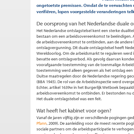
ongetoetste premissen. Omdat de te verwachten u
verifiëren, lopen voorgestelde veranderingen tel
De oorsprong van het Nederlandse duale on
Het Nederlandse ontslagstelsel kent een sterke dualite
bestaan om een arbeidsovereenkomst te beëindigen. 
de arbeidsovereenkomst te ontbinden, aan de andere 
ontslagvergunning. Dit duale ontslagstelsel heeft Ned
Wereldoorlog. Om de arbeidsmarkt te reguleren werd in
bevatte een ontslagverbod. Als gevolg daarvan kond
voorafgaande toestemming van de toenmalige Arbeidsin
toestemming werd alleen gegeven als het ontslag een 
Duitse maatregelen door de Nederlandse regering gec
(BBA 1945). De rol van de Arbeidsinspectie werd over
Echter, artikel 1639w in het Burgerlijk Wetboek bepaa
arbeidsovereenkomst te ontbinden. Er bestonden nu d
Het duale ontslagstelsel was een feit.
Wat heeft het kabinet voor ogen?
Vanaf de jaren vijftig zijn er verschillende pogingen g
Pfann
, 2009). De aanleiding voor de meest recente pog
sociale partners om de arbeidsparticipatie te verhogen. 