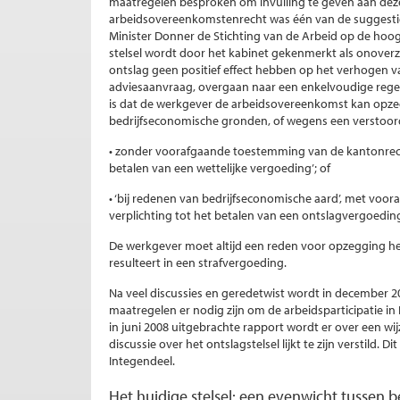
maatregelen besproken om invulling te geven aan deze 
arbeidsovereenkomstenrecht was één van de suggesties
Minister Donner de Stichting van de Arbeid op de hoogt
stelsel wordt door het kabinet gekenmerkt als onoverz
ontslag geen positief effect hebben op het verhogen va
adviesaanvraag, overgaan naar een enkelvoudige regel
is dat de werkgever de arbeidsovereenkomst kan opz
bedrijfseconomische gronden, of wegens een verstoorde
• zonder voorafgaande toestemming van de kantonrecht
betalen van een wettelijke vergoeding’; of
• ‘bij redenen van bedrijfseconomische aard’, met vo
verplichting tot het betalen van een ontslagvergoeding
De werkgever moet altijd een reden voor opzegging he
resulteert in een strafvergoeding.
Na veel discussies en geredetwist wordt in december 
maatregelen er nodig zijn om de arbeidsparticipatie in 
in juni 2008 uitgebrachte rapport wordt er over een wi
discussie over het ontslagstelsel lijkt te zijn verstild. 
Integendeel.
Het huidige stelsel: een evenwicht tussen 