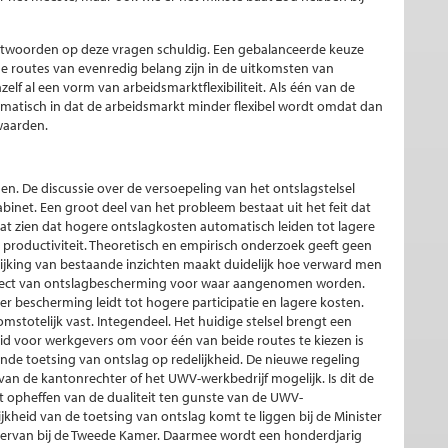
 antwoorden op deze vragen schuldig. Een gebalanceerde keuze
ide routes van evenredig belang zijn in de uitkomsten van
elf al een vorm van arbeidsmarktflexibiliteit. Als één van de
matisch in dat de arbeidsmarkt minder flexibel wordt omdat dan
waarden.
n. De discussie over de versoepeling van het ontslagstelsel
abinet. Een groot deel van het probleem bestaat uit het feit dat
at zien dat hogere ontslagkosten automatisch leiden tot lagere
re productiviteit. Theoretisch en empirisch onderzoek geeft geen
elijking van bestaande inzichten maakt duidelijk hoe verward men
 effect van ontslagbescherming voor waar aangenomen worden.
er bescherming leidt tot hogere participatie en lagere kosten.
nomstotelijk vast. Integendeel. Het huidige stelsel brengt een
eid voor werkgevers om voor één van beide routes te kiezen is
ande toetsing van ontslag op redelijkheid. De nieuwe regeling
 de kantonrechter of het UWV-werkbedrijf mogelijk. Is dit de
et opheffen van de dualiteit ten gunste van de UWV-
kheid van de toetsing van ontslag komt te liggen bij de Minister
 ervan bij de Tweede Kamer. Daarmee wordt een honderdjarig