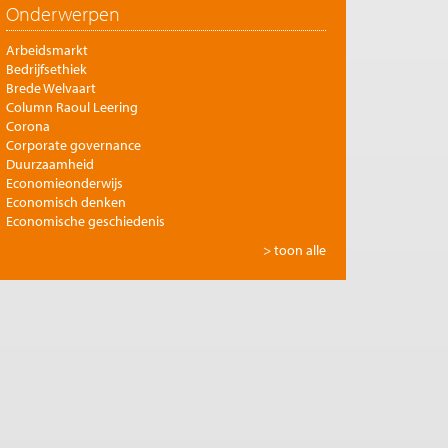
Onderwerpen
Arbeidsmarkt
Bedrijfsethiek
Brede Welvaart
Column Raoul Leering
Corona
Corporate governance
Duurzaamheid
Economieonderwijs
Economisch denken
Economische geschiedenis
Energie
> toon alle
Europese integratie
Filosofie en economie
Financiële markten
Gezondheidszorg
Globalisering
Inkomensongelijkheid
Innovatie
Internationale handel
Jubileumreeks Me Judice
Kunst en cultuur