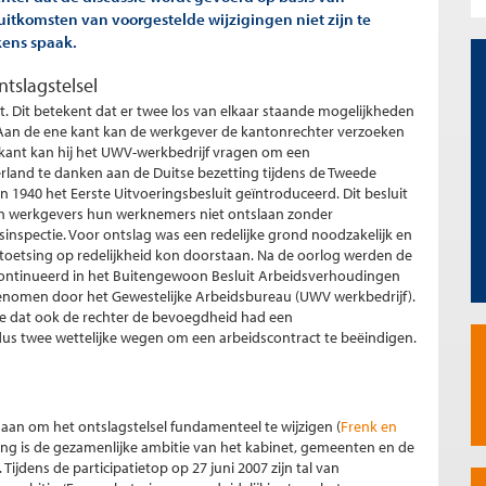
itkomsten van voorgestelde wijzigingen niet zijn te
kens spaak.
tslagstelsel
it. Dit betekent dat er twee los van elkaar staande mogelijkheden
Aan de ene kant kan de werkgever de kantonrechter verzoeken
kant kan hij het UWV-werkbedrijf vragen om een
erland te danken aan de Duitse bezetting tijdens de Tweede
 1940 het Eerste Uitvoeringsbesluit geïntroduceerd. Dit besluit
en werkgevers hun werknemers niet ontslaan zonder
spectie. Voor ontslag was een redelijke grond noodzakelijk en
toetsing op redelijkheid kon doorstaan. Na de oorlog werden de
ontinueerd in het Buitengewoon Besluit Arbeidsverhoudingen
genomen door het Gewestelijke Arbeidsbureau (UWV werkbedrijf).
lde dat ook de rechter de bevoegdheid had een
us twee wettelijke wegen om een arbeidscontract te beëindigen.
edaan om het ontslagstelsel fundamenteel te wijzigen (
Frenk en
ing is de gezamenlijke ambitie van het kabinet, gemeenten en de
Tijdens de participatietop op 27 juni 2007 zijn tal van