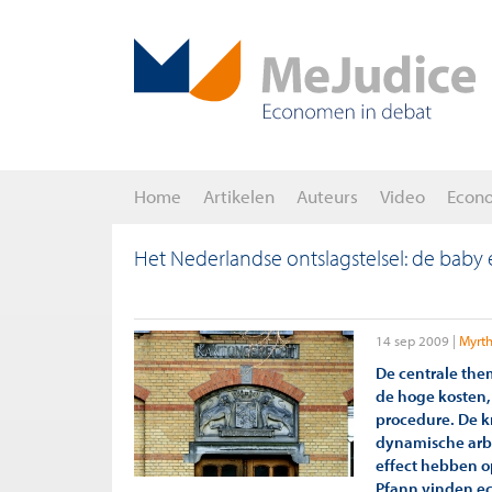
Home
Artikelen
Auteurs
Video
Econ
Het Nederlandse ontslagstelsel: de baby
14 sep 2009
Myrth
De centrale them
de hoge kosten,
procedure. De kr
dynamische arb
effect hebben 
Pfann vinden ec