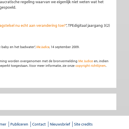
aucratische regeling waarvan we eigenlijk niet weten wat het
ggespoeld.
agstelsel nu echt aan verandering toe?
”, TPEdigitaal jaargang 3(2)
e baby en het badwater”,
Me Judice
, 14 september 2009.
stemming worden overgenomen met de bronvermelding
Me Judice
en, indien
s beperkt toegestaan. Voor meer informatie, zie onze
copyright richtlijnen
.
imer
Publiceren
Contact
Nieuwsbrief
Site credits