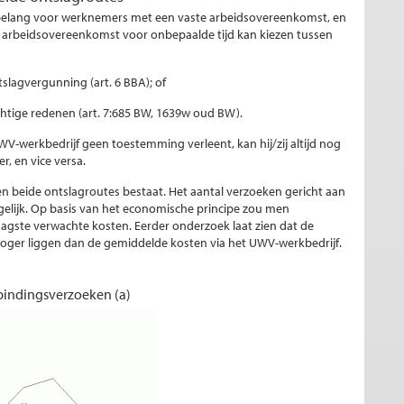
an belang voor werknemers met een vaste arbeidsovereenkomst, en
n arbeidsovereenkomst voor onbepaalde tijd kan kiezen tussen
tslagvergunning (art. 6 BBA); of
htige redenen (art. 7:685 BW, 1639w oud BW).
V-werkbedrijf geen toestemming verleent, kan hij/zij altijd nog
r, en vice versa.
sen beide ontslagroutes bestaat. Het aantal verzoeken gericht aan
gelijk. Op basis van het economische principe zou men
agste verwachte kosten. Eerder onderzoek laat zien dat de
oger liggen dan de gemiddelde kosten via het UWV-werkbedrijf.
bindingsverzoeken (a)