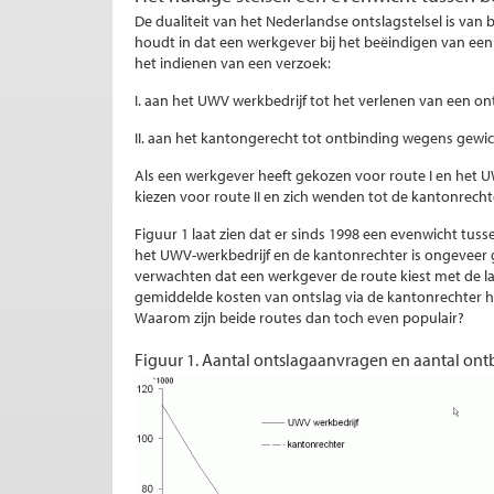
De dualiteit van het Nederlandse ontslagstelsel is v
houdt in dat een werkgever bij het beëindigen van ee
het indienen van een verzoek:
I. aan het UWV werkbedrijf tot het verlenen van een on
II. aan het kantongerecht tot ontbinding wegens gewic
Als een werkgever heeft gekozen voor route I en het UW
kiezen voor route II en zich wenden tot de kantonrechte
Figuur 1 laat zien dat er sinds 1998 een evenwicht tus
het UWV-werkbedrijf en de kantonrechter is ongeveer 
verwachten dat een werkgever de route kiest met de la
gemiddelde kosten van ontslag via de kantonrechter h
Waarom zijn beide routes dan toch even populair?
Figuur 1. Aantal ontslagaanvragen en aantal ont