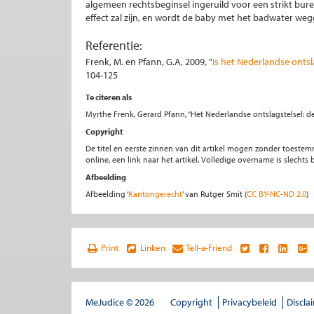
algemeen rechtsbeginsel ingeruild voor een strikt bure
effect zal zijn, en wordt de baby met het badwater we
Referentie:
Frenk, M. en Pfann, G.A, 2009, "
Is het Nederlandse ontsl
104-125
Te citeren als
Myrthe Frenk, Gerard Pfann, “Het Nederlandse ontslagstelsel: d
Copyright
De titel en eerste zinnen van dit artikel mogen zonder toe
online, een link naar het artikel. Volledige overname is slecht
Afbeelding
Afbeelding ‘
Kantongerecht
’ van Rutger Smit (
CC BY-NC-ND 2.0
)
Print
Linken
Tell-a-Friend
MeJudice © 2026
Copyright
Privacybeleid
Discla