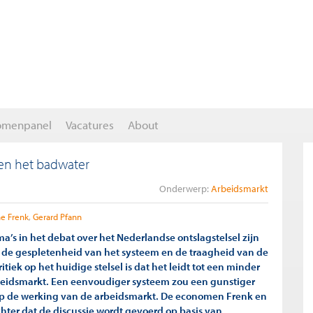
omenpanel
Vacatures
About
 en het badwater
Onderwerp:
Arbeidsmarkt
e Frenk
Gerard Pfann
a’s in het debat over het Nederlandse ontslagstelsel zijn
 de gespletenheid van het systeem en de traagheid van de
itiek op het huidige stelsel is dat het leidt tot een minder
eidsmarkt. Een eenvoudiger systeem zou een gunstiger
op de werking van de arbeidsmarkt. De economen Frenk en
hter dat de discussie wordt gevoerd op basis van