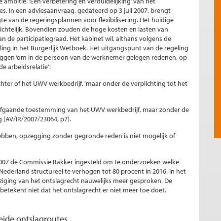
ambitie. ‘Een verbetering en verduidelijking’ van het
. In een adviesaanvraag, gedateerd op 3 juli 2007, brengt
e van de regeringsplannen voor flexibilisering. Het huidige
ichtelijk. Bovendien zouden de hoge kosten en lasten van
n de participatiegraad. Het kabinet wil, althans volgens de
ing in het Burgerlijk Wetboek. Het uitgangspunt van de regeling
eggen ‘om in de persoon van de werknemer gelegen redenen, op
 arbeidsrelatie’:
er of het UWV werkbedrijf, ‘maar onder de verplichting tot het
orafgaande toestemming van het UWV werkbedrijf, maar zonder de
 (AV/IR/2007/23064, p7).
bben, opzegging zonder gegronde reden is niet mogelijk of
2007 de Commissie Bakker ingesteld om te onderzoeken welke
Nederland structureel te verhogen tot 80 procent in 2016. In het
jziging van het ontslagrecht nauwelijks meer gesproken. De
Dit betekent niet dat het ontslagrecht er niet meer toe doet.
beide ontslagroutes