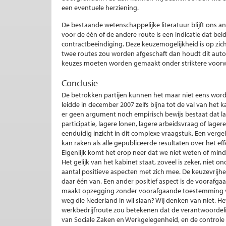
een eventuele herziening.
De bestaande wetenschappelijke literatuur blijft ons
voor de één of de andere route is een indicatie dat be
contractbeëindiging. Deze keuzemogelijkheid is op zichz
twee routes zou worden afgeschaft dan houdt dit auto
keuzes moeten worden gemaakt onder striktere voor
Conclusie
De betrokken partijen kunnen het maar niet eens worde
leidde in december 2007 zelfs bijna tot de val van het k
er geen argument noch empirisch bewijs bestaat dat la
participatie, lagere lonen, lagere arbeidsvraag of lage
eenduidig inzicht in dit complexe vraagstuk. Een verg
kan raken als alle gepubliceerde resultaten over het
Eigenlijk komt het erop neer dat we niet weten of mind
Het gelijk van het kabinet staat, zoveel is zeker, niet o
aantal positieve aspecten met zich mee. De keuzevrijh
daar één van. Een ander positief aspect is de voorafga
maakt opzegging zonder voorafgaande toestemming van
weg die Nederland in wil slaan? Wij denken van niet. H
werkbedrijfroute zou betekenen dat de verantwoordelij
van Sociale Zaken en Werkgelegenheid, en de controle