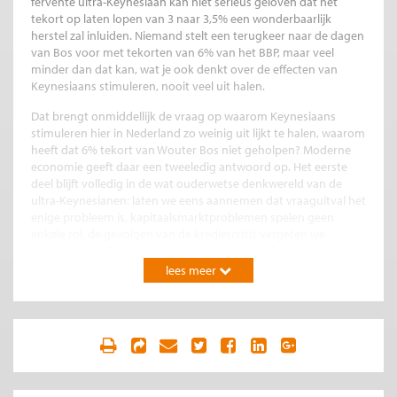
fervente ultra-Keynesiaan kan niet serieus geloven dat het
tekort op laten lopen van 3 naar 3,5% een wonderbaarlijk
herstel zal inluiden. Niemand stelt een terugkeer naar de dagen
van Bos voor met tekorten van 6% van het BBP, maar veel
minder dan dat kan, wat je ook denkt over de effecten van
Keynesiaans stimuleren, nooit veel uit halen.
Dat brengt onmiddellijk de vraag op waarom Keynesiaans
stimuleren hier in Nederland zo weinig uit lijkt te halen, waarom
heeft dat 6% tekort van Wouter Bos niet geholpen? Moderne
economie geeft daar een tweeledig antwoord op. Het eerste
deel blijft volledig in de wat ouderwetse denkwereld van de
ultra-Keynesianen: laten we eens aannemen dat vraaguitval het
enige probleem is, kapitaalsmarktproblemen spelen geen
enkele rol, de gevolgen van de kredietcrisis vergeten we
gemakshalve. Dan nog is er gerede twijfel aan het nut van een
Bos-II. In Nederland ligt het helaas anders dan in grote landen
lees meer
zoals Duitsland of de VS, wij deinen nou eenmaal mee op de
golven van de wereldhandel zonder daar veel aan te kunnen
doen. In Nederland besteden consumenten een veel groter
deel van hun totale uitgaven aan spullen uit het buitenland dan
bijvoorbeeld Duitse consumenten, en dat geldt nog meer voor
juist het soort bestedingen die erg gevoelig zijn voor
vertrouwen in herstel. Die auto, wasmachine of computer kan