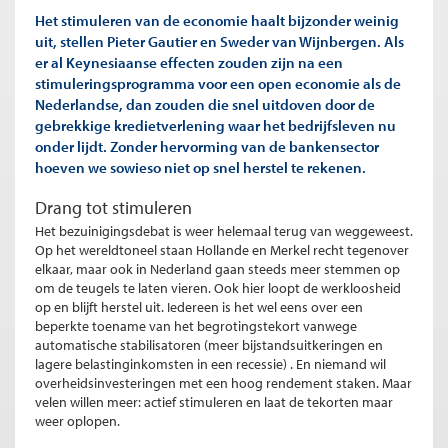
Het stimuleren van de economie haalt bijzonder weinig
uit, stellen Pieter Gautier en Sweder van Wijnbergen. Als
er al Keynesiaanse effecten zouden zijn na een
stimuleringsprogramma voor een open economie als de
Nederlandse, dan zouden die snel uitdoven door de
gebrekkige kredietverlening waar het bedrijfsleven nu
onder lijdt. Zonder hervorming van de bankensector
hoeven we sowieso niet op snel herstel te rekenen.
Drang tot stimuleren
Het bezuinigingsdebat is weer helemaal terug van weggeweest.
Op het wereldtoneel staan Hollande en Merkel recht tegenover
elkaar, maar ook in Nederland gaan steeds meer stemmen op
om de teugels te laten vieren. Ook hier loopt de werkloosheid
op en blijft herstel uit. Iedereen is het wel eens over een
beperkte toename van het begrotingstekort vanwege
automatische stabilisatoren (meer bijstandsuitkeringen en
lagere belastinginkomsten in een recessie) . En niemand wil
overheidsinvesteringen met een hoog rendement staken. Maar
velen willen meer: actief stimuleren en laat de tekorten maar
weer oplopen.