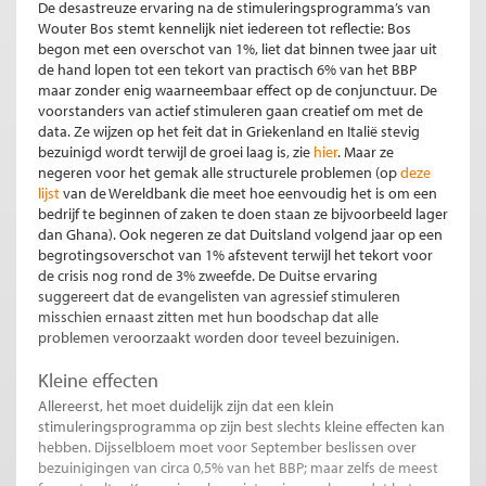
De desastreuze ervaring na de stimuleringsprogramma’s van
Wouter Bos stemt kennelijk niet iedereen tot reflectie: Bos
begon met een overschot van 1%, liet dat binnen twee jaar uit
de hand lopen tot een tekort van practisch 6% van het BBP
maar zonder enig waarneembaar effect op de conjunctuur. De
voorstanders van actief stimuleren gaan creatief om met de
data. Ze wijzen op het feit dat in Griekenland en Italië stevig
bezuinigd wordt terwijl de groei laag is, zie
hier
. Maar ze
negeren voor het gemak alle structurele problemen (op
deze
lijst
van de Wereldbank die meet hoe eenvoudig het is om een
bedrijf te beginnen of zaken te doen staan ze bijvoorbeeld lager
dan Ghana). Ook negeren ze dat Duitsland volgend jaar op een
begrotingsoverschot van 1% afstevent terwijl het tekort voor
de crisis nog rond de 3% zweefde. De Duitse ervaring
suggereert dat de evangelisten van agressief stimuleren
misschien ernaast zitten met hun boodschap dat alle
problemen veroorzaakt worden door teveel bezuinigen.
Kleine effecten
Allereerst, het moet duidelijk zijn dat een klein
stimuleringsprogramma op zijn best slechts kleine effecten kan
hebben. Dijsselbloem moet voor September beslissen over
bezuinigingen van circa 0,5% van het BBP; maar zelfs de meest