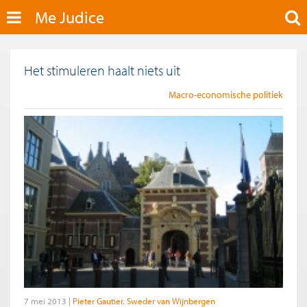
Me Judice
Het stimuleren haalt niets uit
Macro-economische politiek
7 mei 2013
Pieter Gautier
Sweder van Wijnbergen