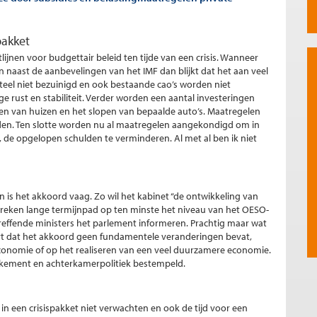
pakket
jnen voor budgettair beleid ten tijde van een crisis. Wanneer
 naast de aanbevelingen van het IMF dan blijkt dat het aan veel
eel niet bezuinigd en ook bestaande cao’s worden niet
rust en stabiliteit. Verder worden een aantal investeringen
en van huizen en het slopen van bepaalde auto’s. Maatregelen
en. Ten slotte worden nu al maatregelen aangekondigd om in
 de opgelopen schulden te verminderen. Al met al ben ik niet
en is het akkoord vaag. Zo wil het kabinet “de ontwikkeling van
spreken lange termijnpad op ten minste het niveau van het OESO-
reffende ministers het parlement informeren. Prachtig maar wat
ert dat het akkoord geen fundamentele veranderingen bevat,
economie of op het realiseren van een veel duurzamere economie.
kement en achterkamerpolitiek bestempeld.
 een crisispakket niet verwachten en ook de tijd voor een