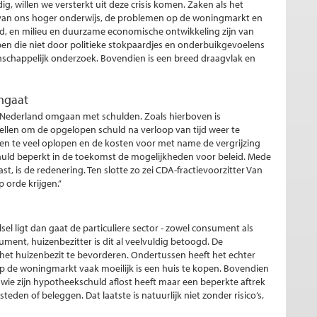
g, willen we versterkt uit deze crisis komen. Zaken als het
van ons hoger onderwijs, de problemen op de woningmarkt en
jd, en milieu en duurzame economische ontwikkeling zijn van
pen die niet door politieke stokpaardjes en onderbuikgevoelens
schappelijk onderzoek. Bovendien is een breed draagvlak en
mgaat
n Nederland omgaan met schulden. Zoals hierboven is
llen om de opgelopen schuld na verloop van tijd weer te
en te veel oplopen en de kosten voor met name de vergrijzing
ld beperkt in de toekomst de mogelijkheden voor beleid. Mede
, is de redenering. Ten slotte zo zei CDA-fractievoorzitter Van
 orde krijgen.”
sel ligt dan gaat de particuliere sector - zowel consument als
sument, huizenbezitter is dit al veelvuldig betoogd. De
et huizenbezit te bevorderen. Ondertussen heeft het echter
s op de woningmarkt vaak moeilijk is een huis te kopen. Bovendien
wie zijn hypotheekschuld aflost heeft maar een beperkte aftrek
eden of beleggen. Dat laatste is natuurlijk niet zonder risico’s,