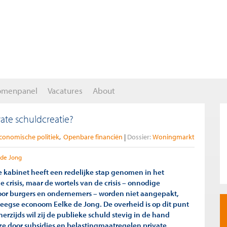
omenpanel
Vacatures
About
ate schuldcreatie?
conomische politiek
Openbare financiën
Dossier:
Woningmarkt
 de Jong
 kabinet heeft een redelijke stap genomen in het
e crisis, maar de wortels van de crisis – onnodige
oor burgers en ondernemers – worden niet aangepakt,
eegse econoom Eelke de Jong. De overheid is op dit punt
erzijds wil zij de publieke schuld stevig in de hand
 ze door subsidies en belastingmaatregelen private