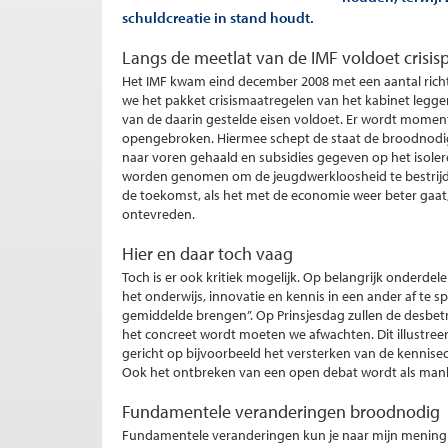
schuldcreatie in stand houdt.
Langs de meetlat van de IMF voldoet crisis
Het IMF kwam eind december 2008 met een aantal richtli
we het pakket crisismaatregelen van het kabinet leggen
van de daarin gestelde eisen voldoet. Er wordt moment
opengebroken. Hiermee schept de staat de broodnodige 
naar voren gehaald en subsidies gegeven op het isoler
worden genomen om de jeugdwerkloosheid te bestrijd
de toekomst, als het met de economie weer beter gaat,
ontevreden.
Hier en daar toch vaag
Toch is er ook kritiek mogelijk. Op belangrijk onderdel
het onderwijs, innovatie en kennis in een ander af te 
gemiddelde brengen”. Op Prinsjesdag zullen de desbet
het concreet wordt moeten we afwachten. Dit illustre
gericht op bijvoorbeeld het versterken van de kennis
Ook het ontbreken van een open debat wordt als man
Fundamentele veranderingen broodnodig
Fundamentele veranderingen kun je naar mijn mening in