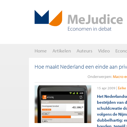
Home
Artikelen
Auteurs
Video
Econ
Hoe maakt Nederland een einde aan priv
Onderwerpen:
Macro-e
15 apr 2009
Eelke
Het Nederlandse
bestrijden van d
schuldcreatie d
volgens de Nijm
dubbelhartig: en
houden, terwijl