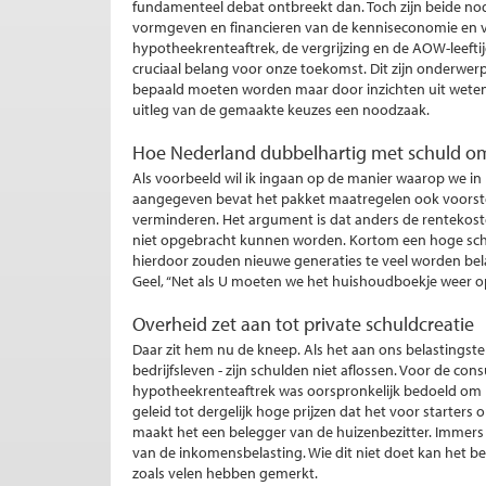
fundamenteel debat ontbreekt dan. Toch zijn beide nodi
vormgeven en financieren van de kenniseconomie en 
hypotheekrenteaftrek, de vergrijzing en de AOW-leefti
cruciaal belang voor onze toekomst. Dit zijn onderwer
bepaald moeten worden maar door inzichten uit weten
uitleg van de gemaakte keuzes een noodzaak.
Hoe Nederland dubbelhartig met schuld o
Als voorbeeld wil ik ingaan op de manier waarop we i
aangegeven bevat het pakket maatregelen ook voorste
verminderen. Het argument is dat anders de rentekost
niet opgebracht kunnen worden. Kortom een hoge schu
hierdoor zouden nieuwe generaties te veel worden belast
Geel, “Net als U moeten we het huishoudboekje weer op
Overheid zet aan tot private schuldcreatie
Daar zit hem nu de kneep. Als het aan ons belastingstel
bedrijfsleven - zijn schulden niet aflossen. Voor de con
hypotheekrenteaftrek was oorspronkelijk bedoeld om h
geleid tot dergelijk hoge prijzen dat het voor starter
maakt het een belegger van de huizenbezitter. Immers 
van de inkomensbelasting. Wie dit niet doet kan het best
zoals velen hebben gemerkt.