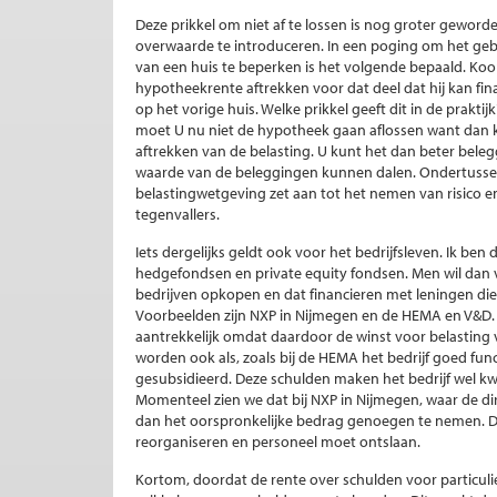
Deze prikkel om niet af te lossen is nog groter geworde
overwaarde te introduceren. In een poging om het ge
van een huis te beperken is het volgende bepaald. Koop
hypotheekrente aftrekken voor dat deel dat hij kan fin
op het vorige huis. Welke prikkel geeft dit in de prakti
moet U nu niet de hypotheek gaan aflossen want dan k
aftrekken van de belasting. U kunt het dan beter belegg
waarde van de beleggingen kunnen dalen. Ondertussen
belastingwetgeving zet aan tot het nemen van risico
tegenvallers.
Iets dergelijks geldt ook voor het bedrijfsleven. Ik ben 
hedgefondsen en private equity fondsen. Men wil dan v
bedrijven opkopen en dat financieren met leningen d
Voorbeelden zijn NXP in Nijmegen en de HEMA en V&D.
aantrekkelijk omdat daardoor de winst voor belasting 
worden ook als, zoals bij de HEMA het bedrijf goed fun
gesubsidieerd. Deze schulden maken het bedrijf wel kwe
Momenteel zien we dat bij NXP in Nijmegen, waar de dir
dan het oorspronkelijke bedrag genoegen te nemen. D
reorganiseren en personeel moet ontslaan.
Kortom, doordat de rente over schulden voor particulie