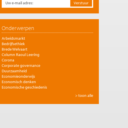
Onderwerpen
Arbeidsmarkt
Bedrijfsethiek
Brede Welvaart
Column Raoul Leering
Corona
Corporate governance
Duurzaamheid
Economieonderwijs
Economisch denken
Economische geschiedenis
Energie
> toon alle
Europese integratie
Filosofie en economie
Financiële markten
Gezondheidszorg
Globalisering
Inkomensongelijkheid