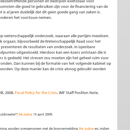
 desbetreffende personen en bedrijven kwetsbaar voor
komsten die goed te gebruiken zijn voor de financiering van de
t is al jaren duidelijk dat dit geen goede gang van zaken is.
n anderen het voortouw nemen.
 op wetenschappelijk onderzoek, waaraan alle partijen meedoen.
k orgaan, bijvoorbeeld de Wetenschappelijk Raad voor het
presenteren de resultaten van onderzoek. In openbare
ndpunten uitgewisseld. Hierdoor kan een koers ontstaan die is
rs is gedeeld. Het streven zou moeten zijn het geheel ruim voor
ronden. Dan kunnen bij de formatie van het volgende kabinet op
t worden. Op deze manier kan de crisis alsnog gebruikt worden
li, 2008,
Fiscal Policy for the Crisis
, IMF Staff Position Note,
uldcreatie?”,
Me Judice
, 15 april 2009.
stemming worden overgenomen met de bronvermelding
Me Judice
en, indien