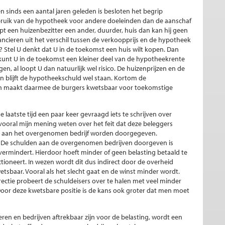
n sinds een aantal jaren geleden is besloten het begrip
bruik van de hypotheek voor andere doeleinden dan de aanschaf
t een huizenbezitter een ander, duurder, huis dan kan hij geen
ancieren uit het verschil tussen de verkoopprijs en de hypotheek
jk? Stel U denkt dat U in de toekomst een huis wilt kopen. Dan
unt U in de toekomst een kleiner deel van de hypotheekrente
en, al loopt U dan natuurlijk wel risico. De huizenprijzen en de
 blijft de hypotheekschuld wel staan. Kortom de
 en maakt daarmee de burgers kwetsbaar voor toekomstige
de laatste tijd een paar keer gevraagd iets te schrijven over
ooral mijn mening weten over het feit dat deze beleggers
ie aan het overgenomen bedrijf worden doorgegeven.
 De schulden aan de overgenomen bedrijven doorgeven is
vermindert. Hierdoor hoeft minder of geen belasting betaald te
ctioneert. In wezen wordt dit dus indirect door de overheid
tsbaar. Vooral als het slecht gaat en de winst minder wordt.
ectie probeert de schuldeisers over te halen met veel minder
oor deze kwetsbare positie is de kans ook groter dat men moet
ren en bedrijven aftrekbaar zijn voor de belasting, wordt een