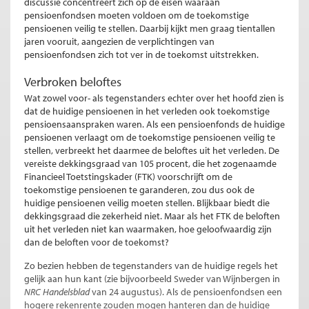
discussie concentreert zich op de eisen waaraan
pensioenfondsen moeten voldoen om de toekomstige
pensioenen veilig te stellen. Daarbij kijkt men graag tientallen
jaren vooruit, aangezien de verplichtingen van
pensioenfondsen zich tot ver in de toekomst uitstrekken.
Verbroken beloftes
Wat zowel voor- als tegenstanders echter over het hoofd zien is
dat de huidige pensioenen in het verleden ook toekomstige
pensioensaanspraken waren. Als een pensioenfonds de huidige
pensioenen verlaagt om de toekomstige pensioenen veilig te
stellen, verbreekt het daarmee de beloftes uit het verleden. De
vereiste dekkingsgraad van 105 procent, die het zogenaamde
Financieel Toetstingskader (FTK) voorschrijft om de
toekomstige pensioenen te garanderen, zou dus ook de
huidige pensioenen veilig moeten stellen. Blijkbaar biedt die
dekkingsgraad die zekerheid niet. Maar als het FTK de beloften
uit het verleden niet kan waarmaken, hoe geloofwaardig zijn
dan de beloften voor de toekomst?
Zo bezien hebben de tegenstanders van de huidige regels het
gelijk aan hun kant (zie bijvoorbeeld Sweder van Wijnbergen in
NRC Handelsblad
van 24 augustus). Als de pensioenfondsen een
hogere rekenrente zouden mogen hanteren dan de huidige