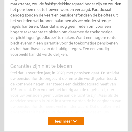
marktrente, zou de
huidige
dekkingsgraad hoger zijn en zouden
het pensioen niet te hoeven worden verlaagd. Paradoxaal
genoeg zouden de veertien pensioensfondsen de beloftes uit
het verleden wel kunnen nakomen als we minder strenge
regels hanteren. Maar dat is nog geen reden om voor een
hogere rekenrente te pleiten om daarmee de toekomstige
verplichtingen ‘goedkoper’ te maken. Want een hogere rente
biedt evenmin een garantie voor de toekomstige pensioenen
als het handhaven van de huidige regels. Een eenvoudig
voorbeeld kan dit verduidelijken.
Garanties zijn niet te bieden
Stel dat u over tien jaar, in 2020, met pensioen gaat. En stel dat
uw pensioenfonds, ongeacht de rente die wordt gehanteerd,
de komende negen jaar steeds een dekkingsgraad heeft van
105 procent. Dan voldoet het keurig aan de regels en lijkt er
voor uw pensioen geen vuiltje aan de lucht te zijn. Maar als de
aandelenbeurzen in 2019 instorten worden de beleggingen van
uw pensioenfonds ineens veel minder waard. Dat dit allerminst
ondenkbaar is hebben we de afgelopen jaren gezien. Uw
pensioenfonds kan dan onder de kritische dekkingsgraad van
lees meer
90 procent zakken en alsnog genoodzaakt zijn het toegezegde
pensioen te verlagen, waardoor u in 2020 met een aanzienlijk