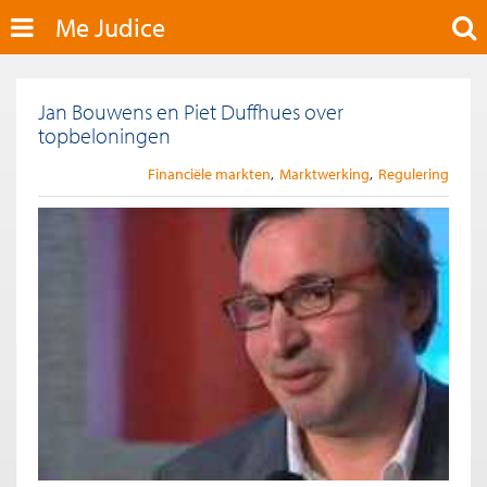
Me Judice
Jan Bouwens en Piet Duffhues over
topbeloningen
Financiële markten
Marktwerking
Regulering