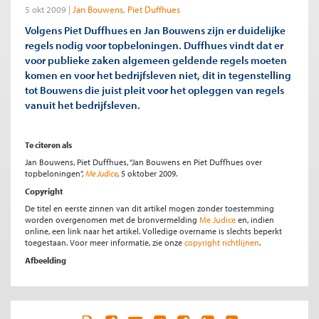
5 okt 2009
Jan Bouwens
Piet Duffhues
Volgens Piet Duffhues en Jan Bouwens zijn er duidelijke
regels nodig voor topbeloningen. Duffhues vindt dat er
voor publieke zaken algemeen geldende regels moeten
komen en voor het bedrijfsleven niet, dit in tegenstelling
tot Bouwens die juist pleit voor het opleggen van regels
vanuit het bedrijfsleven.
Te citeren als
Jan Bouwens, Piet Duffhues, “Jan Bouwens en Piet Duffhues over
topbeloningen”,
Me Judice
, 5 oktober 2009.
Copyright
De titel en eerste zinnen van dit artikel mogen zonder toestemming
worden overgenomen met de bronvermelding
Me Judice
en, indien
online, een link naar het artikel. Volledige overname is slechts beperkt
toegestaan. Voor meer informatie, zie onze
copyright richtlijnen
.
Afbeelding