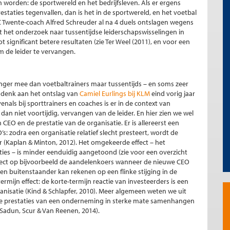
worden: de sportwereld en het bedrijfsleven. Als er ergens
staties tegenvallen, dan is het in de sportwereld, en het voetbal
FC Twente-coach Alfred Schreuder al na 4 duels ontslagen wegens
t het onderzoek naar tussentijdse leiderschapswisselingen in
t significant betere resultaten (zie Ter Weel (2011), en voor een
m de leider te vervangen.
nger mee dan voetbaltrainers maar tussentijds – en soms zeer
, denk aan het ontslag van
Camiel Eurlings bij KLM
eind vorig jaar
nals bij sporttrainers en coaches is er in de context van
an niet voortijdig, vervangen van de leider. En hier zien we wel
 CEO en de prestatie van de organisatie. Er is allereerst een
’s: zodra een organisatie relatief slecht presteert, wordt de
er (Kaplan & Minton, 2012). Het omgekeerde effect – het
ties – is minder eenduidig aangetoond (zie voor een overzicht
n effect op bijvoorbeeld de aandelenkoers wanneer de nieuwe CEO
en buitenstaander kan rekenen op een flinke stijging in de
mijn effect: de korte-termijn reactie van investeerders is een
ganisatie (Kind & Schlapfer, 2010). Meer algemeen weten we uit
 de prestaties van een onderneming in sterke mate samenhangen
adun, Scur & Van Reenen, 2014).