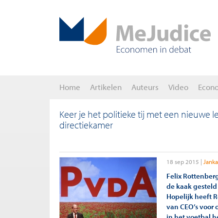
Home
Artikelen
Auteurs
Video
Econ
Keer je het politieke tij met een nieuwe 
directiekamer
18 sep 2015
Janka
Felix Rottenber
de kaak gesteld
Hopelijk heeft 
van CEO’s voor 
in het voetbal 