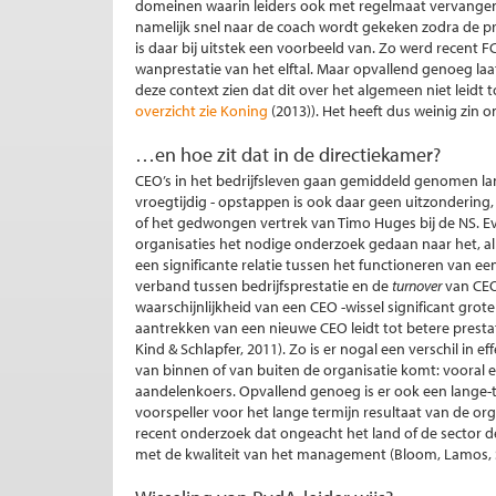
domeinen waarin leiders ook met regelmaat vervangen 
namelijk snel naar de coach wordt gekeken zodra de pre
is daar bij uitstek een voorbeeld van. Zo werd recent 
wanprestatie van het elftal. Maar opvallend genoeg laa
deze context zien dat dit over het algemeen niet leidt to
overzicht zie Koning
(2013)). Het heeft dus weinig zin o
…en hoe zit dat in de directiekamer?
CEO’s in het bedrijfsleven gaan gemiddeld genomen la
vroegtijdig - opstappen is ook daar geen uitzondering
of het gedwongen vertrek van Timo Huges bij de NS. Eve
organisaties het nodige onderzoek gedaan naar het, al d
een significante relatie tussen het functioneren van een
verband tussen bedrijfsprestatie en de
turnover
van CEO
waarschijnlijkheid van een CEO -wissel significant grot
aantrekken van een nieuwe CEO leidt tot betere presta
Kind & Schlapfer, 2011). Zo is er nogal een verschil i
van binnen of van buiten de organisatie komt: vooral e
aandelenkoers. Opvallend genoeg is er ook een lange-ter
voorspeller voor het lange termijn resultaat van de or
recent onderzoek dat ongeacht het land of de sector
met de kwaliteit van het management (Bloom, Lamos, S