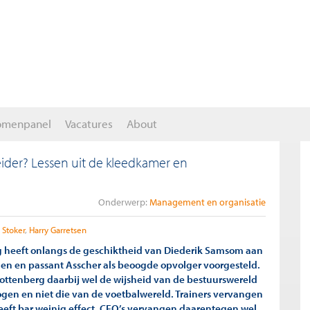
omenpanel
Vacatures
About
leider? Lessen uit de kleedkamer en
Onderwerp:
Management en organisatie
 Stoker
Harry Garretsen
g heeft onlangs de geschiktheid van Diederik Samsom aan
 en en passant Asscher als beoogde opvolger voorgesteld.
Rottenberg daarbij wel de wijsheid van de bestuurswereld
ogen en niet die van de voetbalwereld. Trainers vervangen
heeft bar weinig effect, CEO’s vervangen daarentegen wel.