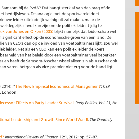
an Samsom bij de PvdA? Dat hangt sterk af van de vraag of de
het bedrijfsleven. De analogie met de sportwereld doet
we leider uiteindelijk weinig uit zal maken, maar de
wel degelijk zinvol kan zijn om de politiek leider tijdig te
ek van Jones en Olken (2005)
blijkt namelijk dat leiderschap wel
n significant effect op de economische groei van een land. De
e van CEO’s dan op de invloed van voetbaltrainers lijkt, zou wel
k leider. Net als een CEO kan een politiek leider de koers
baarheid van het beleid door een voetbaltrainer veel beperkter
ezien heeft de Samsom-Asscher wissel alleen zin als Asscher ook
aan varen, hetgeen als vice-premier niet erg voor de hand ligt.
(2014). "
The New Empirical Economics of Management
", CEP
e, London.
decessor Effects on Party Leader Survival
.
Party Politics, Vol. 21, No
ional Leadership and Growth Since World War II
.
The Quarterly
d?
International Review of Finance,
12:1, 2012: pp. 57–87.