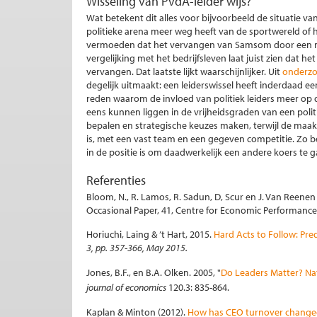
Wisseling van PvdA-leider wijs?
Wat betekent dit alles voor bijvoorbeeld de situatie v
politieke arena meer weg heeft van de sportwereld of 
vermoeden dat het vervangen van Samsom door een nieu
vergelijking met het bedrijfsleven laat juist zien dat het 
vervangen. Dat laatste lijkt waarschijnlijker. Uit
onderzo
degelijk uitmaakt: een leiderswissel heeft inderdaad ee
reden waarom de invloed van politiek leiders meer op di
eens kunnen liggen in de vrijheidsgraden van een politie
bepalen en strategische keuzes maken, terwijl de maak
is, met een vast team en een gegeven competitie. Zo b
in de positie is om daadwerkelijk een andere koers te g
Referenties
Bloom, N., R. Lamos, R. Sadun, D, Scur en J. Van Reenen 
Occasional Paper, 41, Centre for Economic Performanc
Horiuchi, Laing & ’t Hart, 2015.
Hard Acts to Follow: Pre
3, pp. 357-366, May 2015.
Jones, B.F., en B.A. Olken. 2005, "
Do Leaders Matter? Nat
journal of economics
120.3: 835-864.
Kaplan & Minton (2012).
How has CEO turnover change