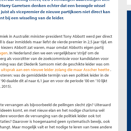
 Harry Garretsen denken echter dat een beoogde wissel
uist als vicepremier de nieuwe partijkoers niet direct kan
nt bij een wisseling van de leider.
miek in Australië: minister-president Tony Abbott werd per direct
s daar inmiddels maar liefst de vierde premier in 2,5 jaar tijd, en
kiezers Abbott zat waren, maar omdat Abbotts eigen partij
angen
. In Nederland zien we een vergelijkbare ‘strijd’ om de
berg als voorzitter van de zoekcommissie voor kandidaten voor
ing was dat Diederik Samsom niet de geschikte leider was om
 uitsprak aan een nieuwe leider zolang die maar Asscher heette
.
steren: was de gemiddelde termijn van een politiek leider in de
90 daalde dit al naar 6,1 jaar en voor de periode ’00 en ’10 lijkt
, 2015).
 te vervangen als bijvoorbeeld de peilingen slecht zijn? Uiteraard
 ideeën komt, en met nieuw elan en het nodige charisma wél
ndere woorden de vervanging van de politiek leider ook tot
estaties? Daarover is hoegenaamd geen systematisch bewijs, ook
fhangt. Maar mogelijk valt er het nodige te leren van twee andere