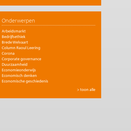
Onderwerpen
Arbeidsmarkt
Bedrijfsethiek
Brede Welvaart
Column Raoul Leering
Corona
Corporate governance
Duurzaamheid
Economieonderwijs
Economisch denken
Economische geschiedenis
Energie
> toon alle
Europese integratie
Filosofie en economie
Financiële markten
Gezondheidszorg
Globalisering
Inkomensongelijkheid
Innovatie
Internationale handel