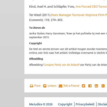
Kind, Axel H. and Schläpfer, Yves,
Are Forced CEO Turn
Ter Weel (2011).
Does Manager Turnover Improve Firm P
Economist, 159,
279–303.
Te citeren als
Janka Stoker, Harry Garretsen, “Keer je het politieke tij met ee
september 2015.
Copyright
De titel en eerste zinnen van dit artikel mogen zonder toe
online, een link naar het artikel. Volledige overname is slecht
Afbeelding
Afbeelding ‘
Congres Partij van de Arbeid
’ van Partij van de Arbe
Print
Linken
Tell-a-Friend
MeJudice © 2026
Copyright
Privacybeleid
Discla