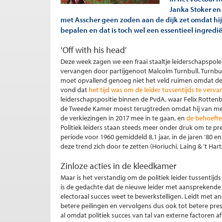
Janka Stoker en
met Asscher geen zoden aan de dijk zet omdat hij j
bepalen en dat is toch wel een essentieel ingredië
‘Off with his head’
Deze week zagen we een fraai staaltje leiderschapspole
vervangen door partijgenoot Malcolm Turnbull. Turnbull i
moet opvallend genoeg niet het veld ruimen omdat de 
vond dat
het tijd was om de leider tussentijds te verv
leiderschapspositie binnen de PvdA, waar Felix Rotten
de Tweede Kamer moest terugtreden omdat hij van men
de verkiezingen in 2017 mee in te gaan, en
de behoefte
Politiek leiders staan steeds meer onder druk om te pre
periode voor 1960 gemiddeld 8,1 jaar, in de jaren ’80 en ’
deze trend zich door te zetten (Horiuchi, Laing & ’t Hart
Zinloze acties in de kleedkamer
Maar is het verstandig om de politiek leider tussentijds
is de gedachte dat de nieuwe leider met aansprekende
electoraal succes weet te bewerkstelligen. Leidt met a
betere peilingen en vervolgens dus ook tot betere pr
al omdat politiek succes van tal van externe factoren a