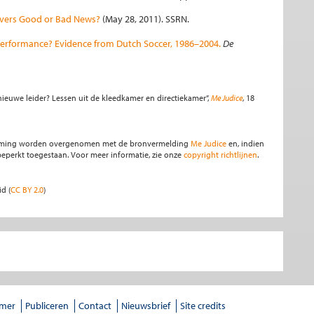
overs Good or Bad News?
(May 28, 2011). SSRN.
erformance? Evidence from Dutch Soccer, 1986–2004
.
De
n nieuwe leider? Lessen uit de kleedkamer en directiekamer”,
Me Judice
, 18
stemming worden overgenomen met de bronvermelding
Me Judice
en, indien
s beperkt toegestaan. Voor meer informatie, zie onze
copyright richtlijnen
.
id (
CC BY 2.0
)
imer
Publiceren
Contact
Nieuwsbrief
Site credits