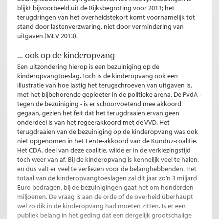
blijkt bijvoorbeeld uit de Rijksbegroting voor 2013; het
terugdringen van het overheidstekort komt voornamelijk tot
stand door lastenverzwaring, niet door vermindering van
uitgaven (MEV 2013).
... ook op de kinderopvang
Een uitzondering hierop is een bezuiniging op de
kinderopvangtoeslag. Toch is de kinderopvang ook een
illustratie van hoe lastig het terugschroeven van uitgaven is,
met het bijbehorende geploeter in de politieke arena. De PvdA -
tegen de bezuiniging - is er schoorvoetend mee akkoord
gegaan, gezien het feit dat het terugdraaien ervan geen
onderdeel is van het regeerakkoord met de VVD. Het
terugdraaien van de bezuiniging op de kinderopvang was ook
niet opgenomen in het Lente-akkoord van de Kunduz-coalitie.
Het CDA, deel van deze coalitie, wilde er in de verkiezingstijd
toch weer van af. Bij de kinderopvang is kennelijk veel te halen,
en dus valt er veel te verliezen voor de belanghebbenden. Het
totaal van de kinderopvangtoeslagen zal dit jaar zo’n 3 miljard
Euro bedragen, bij de bezuinigingen gaat het om honderden
miljoenen. De vraag is aan de orde of de overheid überhaupt
wel zo dik in de kinderopvang had moeten zitten. Is er een
publiek belang in het geding dat een dergelijk grootschalige