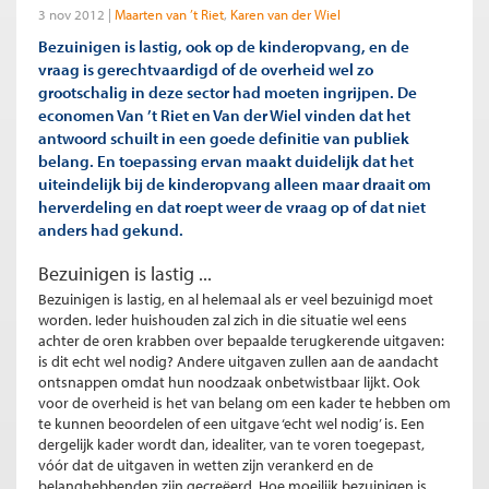
3 nov 2012
Maarten van ’t Riet
Karen van der Wiel
Bezuinigen is lastig, ook op de kinderopvang, en de
vraag is gerechtvaardigd of de overheid wel zo
grootschalig in deze sector had moeten ingrijpen. De
economen Van ’t Riet en Van der Wiel vinden dat het
antwoord schuilt in een goede definitie van publiek
belang. En toepassing ervan maakt duidelijk dat het
uiteindelijk bij de kinderopvang alleen maar draait om
herverdeling en dat roept weer de vraag op of dat niet
anders had gekund.
Bezuinigen is lastig ...
Bezuinigen is lastig, en al helemaal als er veel bezuinigd moet
worden. Ieder huishouden zal zich in die situatie wel eens
achter de oren krabben over bepaalde terugkerende uitgaven:
is dit echt wel nodig? Andere uitgaven zullen aan de aandacht
ontsnappen omdat hun noodzaak onbetwistbaar lijkt. Ook
voor de overheid is het van belang om een kader te hebben om
te kunnen beoordelen of een uitgave ‘echt wel nodig’ is. Een
dergelijk kader wordt dan, idealiter, van te voren toegepast,
vóór dat de uitgaven in wetten zijn verankerd en de
belanghebbenden zijn gecreëerd. Hoe moeilijk bezuinigen is