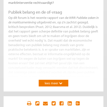
marktinterventie rechtvaardigt?
Publiek belang en de of-vraag
Op dit forum is het recente rapport van de WRR
Publieke zaken in
de marktsamenleving
uitgebreid en, op z’n zachtst gezegd,
kritisch besproken (Prast, 2012; Baarsma et al. 2012). Duidelijk is
dat het rapport geen scherpe definitie van publiek belang geeft
en geen toets biedt om uit te maken of
ingrijpen door de
overheid ‘wel echt nodig’ is. Dat maakt dat de economische
benadering van publiek belang nog steeds van grote
praktische betekenis is. Is er sprake van marktfalen, zijn er
externe effecten, bestaat er informatie-ongelijkheid op de
markt? En wegen de baten van ingrijpen wel op tegen de
kosten ervan? Dat zal niet altijd het geval zijn. Van een
conceptueel kader mag verwacht worden dat het discrimineert,
dat sommige zaken verklaard worden als zijnde geen publiek
belang. De economische visie op publiek belang biedt een
kader voor het beantwoorden van de praktische ‘of-vraag’: of
lees meer
ingrijpen in de markt te rechtvaardigen is.
Publieke belangen in de kinderopvang:
Toepassing van dit kader op de kinderopvang levert een
verrassend resultaat: het publieke belang in de kinderopvang