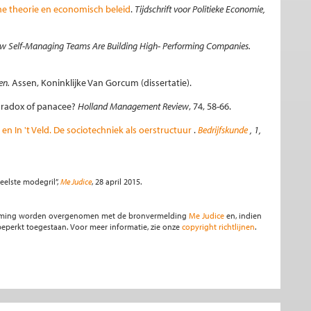
e theorie en economisch beleid
.
Tijdschrift voor Politieke Economie,
ow Self-Managing Teams Are Building High- Performing Companies.
en.
Assen, Koninklijke Van Gorcum (dissertatie).
 paradox of panacee?
Holland
Management Review
, 74, 58-66.
r en In 't Veld. De sociotechniek als oerstructuur
.
Bedrijfskunde
, 1,
veelste modegril”,
Me Judice
, 28 april 2015.
stemming worden overgenomen met de bronvermelding
Me Judice
en, indien
s beperkt toegestaan. Voor meer informatie, zie onze
copyright richtlijnen
.