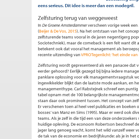
eens serieus. Dit idee is meer dan een modegril.
Zelfsturing terug van weggeweest
In
De Groene Amsterdammer
verscheen vorige week een a
(
Beijer & De Vos, 2015
). Na het ontstaan van het concept
zelfsturende teams vooral in de jaren negentigerg popul
Sociotechniek), maar de comeback is een feit want dit 
betekent ook dat vooral het management als beroepsg
recente uitzending van
VPROTegenlicht: ‘het einde van
Zelfsturing wordt gepresenteerd als een panacee dat vo
eerder gehoord? Eerlijk gezegd bij bijna iedere manag
panklare oplossing voor elk managementvraagstuk wo
ingewikkelder blijkt dan de laatste mode aankan, en h
managementhype. Carl Rabstejnek schreef een puntig
tabel opnam met de 100 belangrijkste managementmode
staan daar ook prominent tussen. Het concept van zelf
Er verschenen toen al heel veel publicaties en boeken
bosses’ van Manz en Sims (1995). Maar er werd ook di
teams. Als je zelf in die tijd een van deze onderzoekers 
huidige opleving. De econoom Robertson beschreef deze 
jager lang genoeg wacht, komt het wild vanzelf weer vo
de tak van de economie en bedrijfskunde: als je in het 