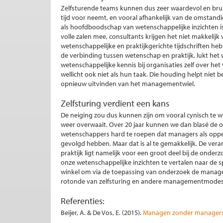
Zelfsturende teams kunnen dus zeer waardevol en bruikb
tijd voor neemt, en vooral afhankelijk van de omstandig
als hoofdboodschap van wetenschappelijke inzichten i
volle zalen mee, consultants krijgen het niet makkelijk v
wetenschappelijke en praktijkgerichte tijdschriften heb
de verbinding tussen wetenschap en praktijk, lukt he
wetenschappelijke kennis bij organisaties zelf over het 
wellicht ook niet als hun taak. Die houding helpt niet 
opnieuw uitvinden van het managementwiel.
Zelfsturing verdient een kans
De neiging zou dus kunnen zijn om vooral cynisch te w
weer overwaait. Over 20 jaar kunnen we dan blasé de on
wetenschappers hard te roepen dat managers als opp
gevolgd hebben. Maar dat is al te gemakkelijk. De ver
praktijk ligt namelijk voor een groot deel bij de ond
onze wetenschappelijke inzichten te vertalen naar de sp
winkel om via de toepassing van onderzoek de manage
rotonde van zelfsturing en andere managementmodes a
Referenties:
Beijer, A. & De Vos, E. (2015).
Managen zonder manager