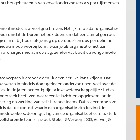
kort het geheugen is van zowel onderzoekers als praktijkmensen
ntmodes is al veel geschreven. Het lijkt erop dat organisaties
uur omdat de buren het ook doen, omdat een aantal goeroes
er niet bij hoort als je nog op de ‘oude’ (en dus per definitie
ieuwe mode voorbij komt, waar je als organisatie niet aan
ol energie mee aan de slag, zonder vaak ooit de vorige mode
.
oncepten hierdoor eigenlijk geen eerlijke kans krijgen. Dat
 We weten inmiddels door gedegen onderzoek heel veel over de
s. In de jaren negentig zijn talloze wetenschappelijke studies
onderzoek heeft veel waardevolle inzichten opgeleverd, onder
ring en werking van zelfsturende teams. Dat is geen ‘one-size-
k is dat de context waarin een organisatie zich bevindt, in
 medewerkers, de omgeving van de organisatie, et cetera, sterk
elfsturende teams (zie ook Stoker & Verweij, 2003; Verweij &