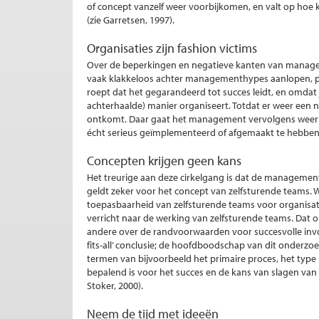
of concept vanzelf weer voorbijkomen, en valt op hoe 
(zie Garretsen, 1997).
Organisaties zijn fashion victims
Over de beperkingen en negatieve kanten van manageme
vaak klakkeloos achter managementhypes aanlopen, p
roept dat het gegarandeerd tot succes leidt, en omdat je 
achterhaalde) manier organiseert. Totdat er weer een n
ontkomt. Daar gaat het management vervolgens weer v
écht serieus geïmplementeerd of afgemaakt te hebben
Concepten krijgen geen kans
Het treurige aan deze cirkelgang is dat de managementc
geldt zeker voor het concept van zelfsturende teams.
toepasbaarheid van zelfsturende teams voor organisatie
verricht naar de werking van zelfsturende teams. Dat 
andere over de randvoorwaarden voor succesvolle invoe
fits-all’ conclusie; de hoofdboodschap van dit onderzoe
termen van bijvoorbeeld het primaire proces, het type
bepalend is voor het succes en de kans van slagen van z
Stoker, 2000).
Neem de tijd met ideeën