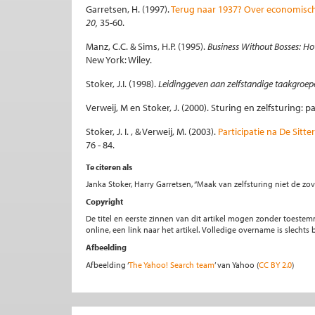
Garretsen, H. (1997).
Terug naar 1937? Over economisch
20,
35-60.
Manz, C.C. & Sims, H.P. (1995).
Business Without Bosses: H
New York: Wiley.
Stoker, J.I. (1998).
Leidinggeven aan zelfstandige taakgroep
Verweij, M en Stoker, J. (2000). Sturing en zelfsturing:
Stoker, J. I. , & Verweij, M. (2003).
Participatie na De Sitte
76 - 84.
Te citeren als
Janka Stoker, Harry Garretsen, “Maak van zelfsturing niet de zo
Copyright
De titel en eerste zinnen van dit artikel mogen zonder toe
online, een link naar het artikel. Volledige overname is slecht
Afbeelding
Afbeelding ‘
The Yahoo! Search team
’ van Yahoo (
CC BY 2.0
)