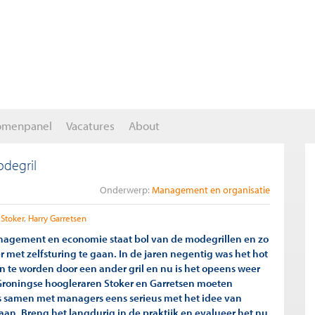
omenpanel
Vacatures
About
odegril
Onderwerp:
Management en organisatie
 Stoker
Harry Garretsen
nagement en economie staat bol van de modegrillen en zo
er met zelfsturing te gaan. In de jaren negentig was het hot
n te worden door een ander gril en nu is het opeens weer
e Groningse hoogleraren Stoker en Garretsen moeten
 samen met managers eens serieus met het idee van
aan. Breng het langdurig in de praktijk en evalueer het nu