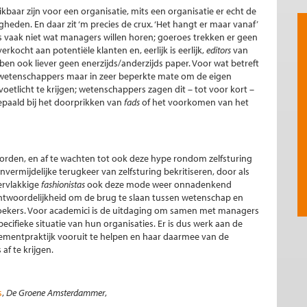
aar zijn voor een organisatie, mits een organisatie er echt de
heden. En daar zit ‘m precies de crux. ‘Het hangt er maar vanaf’
s vaak niet wat managers willen horen; goeroes trekken er geen
erkocht aan potentiële klanten en, eerlijk is eerlijk,
editors
van
ben ook liever geen enerzijds/anderzijds paper. Voor wat betreft
t wetenschappers maar in zeer beperkte mate om de eigen
voetlicht te krijgen; wetenschappers zagen dit – tot voor kort –
bepaald bij het doorprikken van
fads
of het voorkomen van het
orden, en af te wachten tot ook deze hype rondom zelfsturing
vermijdelijke terugkeer van zelfsturing bekritiseren, door als
ervlakkige
fashionistas
ook deze mode weer onnadenkend
antwoordelijkheid om de brug te slaan tussen wetenschap en
erzoekers. Voor academici is de uitdaging om samen met managers
ecifieke situatie van hun organisaties. Er is dus werk aan de
mentpraktijk vooruit te helpen en haar daarmee van de
f te krijgen.
s
,
De Groene Amsterdammer
,