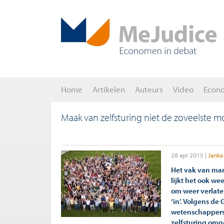
Home
Artikelen
Auteurs
Video
Econ
Maak van zelfsturing niet de zoveelste m
28 apr 2015
Janka
Het vak van ma
lijkt het ook we
om weer verlate
‘in’. Volgens d
wetenschappers
zelfsturing omg