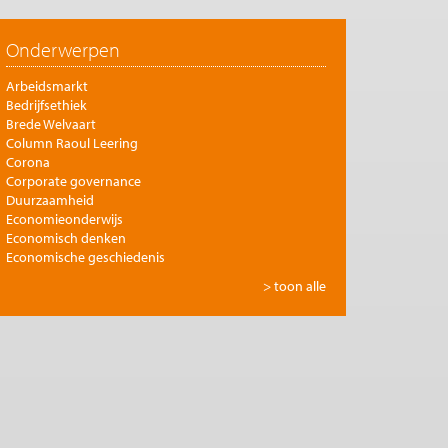
Onderwerpen
Arbeidsmarkt
Bedrijfsethiek
Brede Welvaart
Column Raoul Leering
Corona
Corporate governance
Duurzaamheid
Economieonderwijs
Economisch denken
Economische geschiedenis
Energie
> toon alle
Europese integratie
Filosofie en economie
Financiële markten
Gezondheidszorg
Globalisering
Inkomensongelijkheid
Innovatie
Internationale handel
Jubileumreeks Me Judice