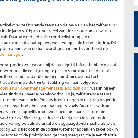
rtikel over zelfsturende teams en de revival van het zelfbestuur
 in de jaren vijftig als onderdeel van de Sociotechniek, waren
air. Daarna werd het stiller rond zelfsturing (en de
aloude concept staat opeens weer volop in de belangstelling. Dit
roep opnieuw in de ban wordt gedaan, zie bijvoorbeeld de
 de manager’
.
oral precies zou passen bij de huidige tijd. Waar hebben we dat
ementmode die een tijdlang te pas en vooral ook te onpas als
rdt omarmd. Totdat de hoegenaamd ‘nieuwe’ tijd toch
et wachten is op de (her)ontdekking van een volgende
opiniestuk over ‘management fads and fashions’
, waarin hij een
s sinds de Tweede Wereldoorlog. En ja, zelfsturende teams
sturende teams beleefde dus hoogtijdagen in de jaren negentig.
 over de overbodigheid van managers, zoals ‘Business without
vers wetenschappelijk onderzoek gedaan naar zelfsturende
was (Stoker, 1998), krijg je dus een beetje een déjà-vu bij de
ervaring ooit als de cirkel die opgejaagd wild maakt: als je als
orbij. Zo is het ook in de sociale wetenschappen, en zeker ook in
onderzoek of de praktijk lang genoeg meegaat, zie je een theorie