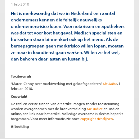
1 feb 2010
Het is merkwaardig dat we in Nederland een aantal
ondernemers kennen die feitelijk nauwelijks
ondernemersrisico lopen. Voor notarissen en apothekers
was dat tot voor kort het geval. Medisch specialisten en
huisartsen staan binnenkort ook op het menu. Als de
beroepsgroepen geen marktrisico willen lopen, moeten
ze maar in loondienst gaan werken. Willen ze het wel,
dan behoren daar lasten en lusten bij.
Te citeren als
“Marcel Canoy over marktwerking met geloofsgoederen”,
Me Judice
, 1
februari 2010.
Copyright
De titel en eerste zinnen van dit artikel mogen zonder toestemming
worden overgenomen met de bronvermelding
Me Judice
en, indien
online, een link naar het artikel. Volledige overname is slechts beperkt
toegestaan. Voor meer informatie, zie onze
copyright richtlijnen
.
Afbeelding