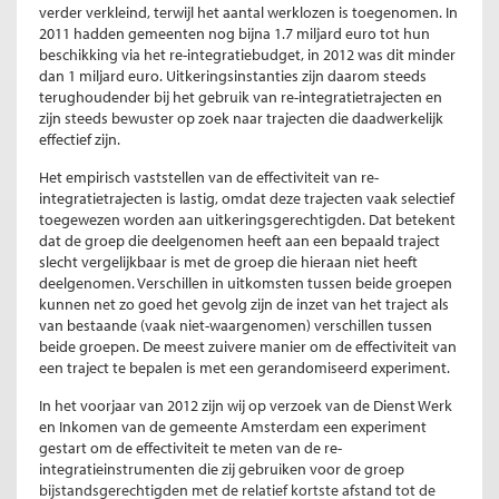
verder verkleind, terwijl het aantal werklozen is toegenomen. In
2011 hadden gemeenten nog bijna 1.7 miljard euro tot hun
beschikking via het re-integratiebudget, in 2012 was dit minder
dan 1 miljard euro. Uitkeringsinstanties zijn daarom steeds
terughoudender bij het gebruik van re-integratietrajecten en
zijn steeds bewuster op zoek naar trajecten die daadwerkelijk
effectief zijn.
Het empirisch vaststellen van de effectiviteit van re-
integratietrajecten is lastig, omdat deze trajecten vaak selectief
toegewezen worden aan uitkeringsgerechtigden. Dat betekent
dat de groep die deelgenomen heeft aan een bepaald traject
slecht vergelijkbaar is met de groep die hieraan niet heeft
deelgenomen. Verschillen in uitkomsten tussen beide groepen
kunnen net zo goed het gevolg zijn de inzet van het traject als
van bestaande (vaak niet-waargenomen) verschillen tussen
beide groepen. De meest zuivere manier om de effectiviteit van
een traject te bepalen is met een gerandomiseerd experiment.
In het voorjaar van 2012 zijn wij op verzoek van de Dienst Werk
en Inkomen van de gemeente Amsterdam een experiment
gestart om de effectiviteit te meten van de re-
integratieinstrumenten die zij gebruiken voor de groep
bijstandsgerechtigden met de relatief kortste afstand tot de