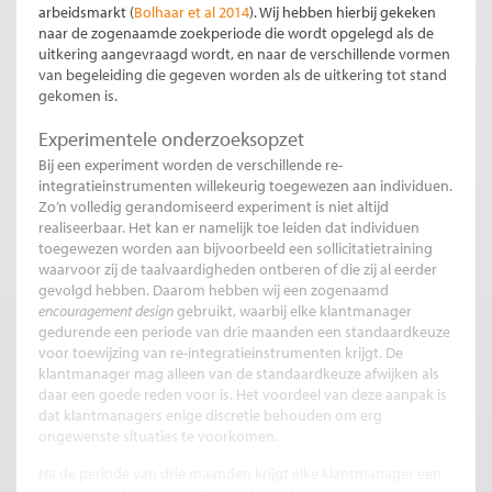
arbeidsmarkt (
Bolhaar et al 2014
). Wij hebben hierbij gekeken
naar de zogenaamde zoekperiode die wordt opgelegd als de
uitkering aangevraagd wordt, en naar de verschillende vormen
van begeleiding die gegeven worden als de uitkering tot stand
gekomen is.
Experimentele onderzoeksopzet
Bij een experiment worden de verschillende re-
integratieinstrumenten willekeurig toegewezen aan individuen.
Zo’n volledig gerandomiseerd experiment is niet altijd
realiseerbaar. Het kan er namelijk toe leiden dat individuen
toegewezen worden aan bijvoorbeeld een sollicitatietraining
waarvoor zij de taalvaardigheden ontberen of die zij al eerder
gevolgd hebben. Daarom hebben wij een zogenaamd
encouragement design
gebruikt, waarbij elke klantmanager
gedurende een periode van drie maanden een standaardkeuze
voor toewijzing van re-integratieinstrumenten krijgt. De
klantmanager mag alleen van de standaardkeuze afwijken als
daar een goede reden voor is. Het voordeel van deze aanpak is
dat klantmanagers enige discretie behouden om erg
ongewenste situaties te voorkomen.
Na de periode van drie maanden krijgt elke klantmanager een