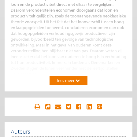
loon en de productiviteit direct met elkaar te vergelijken.
Daarom veronderstellen economen doorgaans dat loon en
productiviteit gelijk zijn, zoals de toonaangevende neoklassieke
theorie voorspelt. Uit het feit dat het loonverschil tussen hoog-
en laagopgeleiden toeneemt, concluderen economen dan ook
dat hoogopgeleiden verhoudingsgewijs productiever zijn
geworden, bijvoorbeeld ten gevolge van technologische
ontwikkeling. Maar in het geval van ouderen komt deze
veronderstelling hen blijkbaar niet van pas. Daarom weten zij
ineens zeker dat het loon van ouderen te hoog is in verhouding
tot hun productiviteit. Immers, in landen als Denemarken en
Zweden stijgen de lonen veel minder met de leeftijd, stellen
Bovenberg c.s.
lees meer
... van lage baanmobiliteit…
Dat dit ook zou kunnen betekenen dat ouderen in Nederland
simpelweg productiever zijn, komt niet bij hen op. Dit zou juist
weleens kunnen komen doordat zij weinig van baan
veranderen en zich steeds verder ontwikkelen in hun functie. Zij
bouwen daarmee veel bedrijfsspecifieke vaardigheden op, die
alleen van waarde zijn in hun huidige werk en niet bij een ander
bedrijf. Daardoor verdienen ouderen in hun huidige baan meer
Auteurs
dan zij elders kunnen verdienen. Het is dan begrijpelijk dat zij