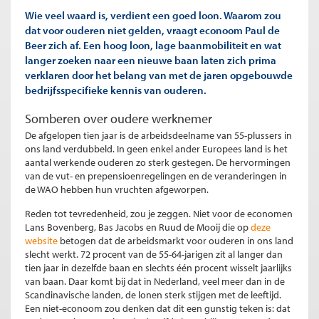
Wie veel waard is, verdient een goed loon. Waarom zou
dat voor ouderen niet gelden, vraagt econoom Paul de
Beer zich af. Een hoog loon, lage baanmobiliteit en wat
langer zoeken naar een nieuwe baan laten zich prima
verklaren door het belang van met de jaren opgebouwde
bedrijfsspecifieke kennis van ouderen.
Somberen over oudere werknemer
De afgelopen tien jaar is de arbeidsdeelname van 55-plussers in
ons land verdubbeld. In geen enkel ander Europees land is het
aantal werkende ouderen zo sterk gestegen. De hervormingen
van de vut- en prepensioenregelingen en de veranderingen in
de WAO hebben hun vruchten afgeworpen.
Reden tot tevredenheid, zou je zeggen. Niet voor de economen
Lans Bovenberg, Bas Jacobs en Ruud de Mooij die op
deze
website
betogen dat de arbeidsmarkt voor ouderen in ons land
slecht werkt. 72 procent van de 55-64-jarigen zit al langer dan
tien jaar in dezelfde baan en slechts één procent wisselt jaarlijks
van baan. Daar komt bij dat in Nederland, veel meer dan in de
Scandinavische landen, de lonen sterk stijgen met de leeftijd.
Een niet-econoom zou denken dat dit een gunstig teken is: dat