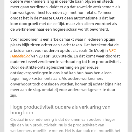
oudere werknemers lang in dezelfde baan blijven en steeds
meer gaan verdienen, duidt er op dat zowel de werknemers als
hun werkgever heel tevreden zijn met hun relatie. Te meer
omdat het in de meeste CAO’s geen automatisme is dat het
loon doorgroeit met de leeftijd, maar zich alleen voordoet als
de werknemer naar een hogere schaal wordt bevorderd.
Voor economen is een arbeidsmarkt waarin iedereen op zijn
plaats blijft zitten echter een slecht teken. Dat betekent dat de
arbeidsmarkt voor ouderen op slot zit, zoals De Mooij in
NRC
Handelsblad
van 23 april 2009 stelde. En dat komt weer doordat
ouderen teveel verdienen in verhouding tot hun productiviteit.
Door de strikte ontslagbescherming en genereuze
ontslagvergoedingen in ons land kan hun baas hen alleen
tegen hoge kosten ontslaan. Als oudere werknemers
onverhoopt toch ontslagen worden, komen zij echter bijna niet
meer aan de slag, omdat zij voor andere werkgevers te duur
zijn.
Hoge productiviteit oudere als verklaring van
hoog loon…
Cruciaal in de redenering is dat de lonen van ouderen hoger
zijn dan hun productiviteit. Nu is de productiviteit van
werknemers moeilijk te meten. Het is dan ook niet mogelijk het