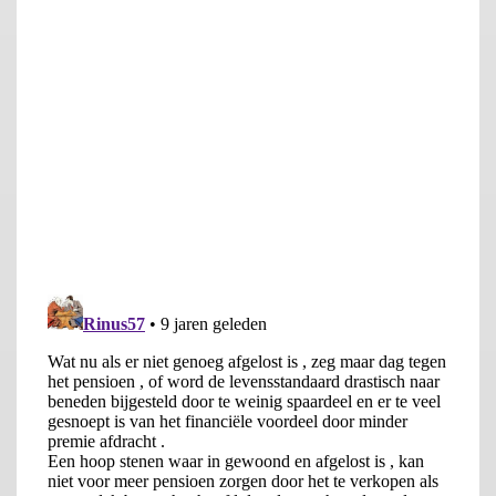
woningvoorraad is koophuis, bron Ministerie BZK, 2015) is sinds
2013 verplicht om op de hypotheekschuld af te lossen om in
aanmerking te komen voor de hypotheekrenteaftrek. De
(over)waarde van het huis is onderdeel van het vermogen van
het huishouden en na (meestal) 30 jaar geldt dat voor de hele
woningwaarde omdat men dan in principe geen
hypotheekschulden meer heeft. Tegelijkertijd bouwen mensen
in de jaren dat ze aflossen in de meeste gevallen ook pensioen
op. Kopers sparen derhalve in twee potten, waar een
vergelijkbare huurder alleen automatisch in de pensioenpot
spaart. Een huurder heeft daarmee op dat moment een grotere
netto bestedingsruimte. Na pensionering leidt het wegvallen
van de grote uitgaven voor wonen voor kopers, in combinatie
met de te ontvangen pensioenuitkeringen, in veel gevallen tot
een toename van de nettobestedingsruimte tijdens
pensionering. In vergelijking met een huurder ligt de
nettobestedingsruimte van een koper op dat moment juist
hoger.
Het idee is beide vermogens (pensioen en woning) te
combineren tot één: (een deel van) het woningvermogen
wordt dan in feite onderdeel van het pensioen. Dit heeft diverse
voordelen. Zo voorkomt men dat mensen verplicht te veel
‘sparen’ in twee spaarpotten tegelijk. Er ontstaat meer