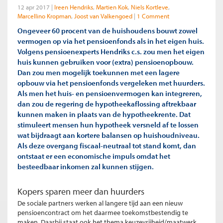
12 apr 2017
Ireen Hendriks
Martien Kok
Niels Kortleve
Marcellino Kropman
Joost van Valkengoed
1 Comment
Ongeveer 60 procent van de huishoudens bouwt zowel
vermogen op via het pensioenfonds als in het eigen huis.
Volgens pensioenexperts Hendriks c.s. zou men het eigen
huis kunnen gebruiken voor (extra) pensioenopbouw.
Dan zou men mogelijk toekunnen met een lagere
opbouw via het pensioenfonds vergeleken met huurders.
Als men het huis- en pensioenvermogen kan integreren,
dan zou de regering de hypotheekaflossing aftrekbaar
kunnen maken in plaats van de hypotheekrente. Dat
stimuleert mensen hun hypotheek versneld af te lossen
wat bijdraagt aan kortere balansen op huishoudniveau.
Als deze overgang fiscaal-neutraal tot stand komt, dan
ontstaat er een economische impuls omdat het
besteedbaar inkomen zal kunnen stijgen.
Kopers sparen meer dan huurders
De sociale partners werken al langere tijd aan een nieuw
pensioencontract om het daarmee toekomstbestendig te
maken. Daarbij staat ook het thema keuzevrijheid/maatwerk