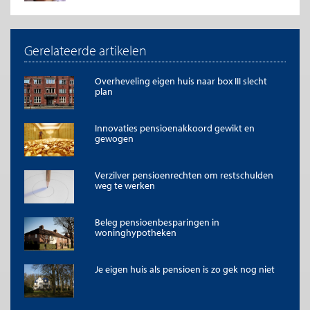
onder twee fiscale regimes?
Huidige
Alternatieve
fiscale
fiscale
Gerelateerde artikelen
stelsel
stelsel
(rente
(aflossing
aftrekbaar)
aftrekbaar)
Overheveling eigen huis naar box III slecht
plan
Inkomen (gezamenlijk)
52.500
52.500
Innovaties pensioenakkoord gewikt en
Pensioenpremie
10.000
5.000
gewogen
Aflossing
6.000
6.000
Verzilver pensioenrechten om restschulden
Rente
6.500
6.500
weg te werken
Belastingaftrek
2.600
2.400
Beleg pensioenbesparingen in
woninghypotheken
Nettobestedingsruimte
22.126
25.399
Je eigen huis als pensioen is zo gek nog niet
dertig jaar volledig af. In de voorgestelde situatie lost men het
huis volledig af en is de aflossing aftrekbaar en volgens de