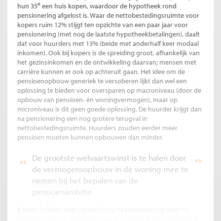
e
hun 35
een huis kopen, waardoor de hypotheek rond
pensionering afgelost is. Waar de nettobestedingsruimte voor
kopers ruim 12% stijgt ten opzichte van een paar jaar voor
pensionering (met nog de laatste hypotheekbetalingen), daalt
dat voor huurders met 13% (beide met anderhalf keer modaal
inkomen). Ook bij kopers is de spreiding groot, afhankelijk van
het gezinsinkomen en de ontwikkeling daarvan; mensen met
carrière kunnen er ook op achteruit gaan. Het idee om de
pensioenopbouw generiek te versoberen lijkt dan wel een
oplossing te bieden voor oversparen op macroniveau (door de
opbouw van pensioen- én woningvermogen), maar op
microniveau is dit geen goede oplossing. De huurder krijgt dan
na pensionering een nog grotere terugval in
nettobestedingsruimte. Huurders zouden eerder meer
pensioen moeten kunnen opbouwen dan minder.
De grootste welvaartswinst is te halen door
de vermogensopbouw in de woning mee te
nemen bij het bepalen van de
pensioenambitie.
Kopers hebben naar verwachting na pensionering meer te
besteden dan vergelijkbare huurders, maar in hun werkfase is