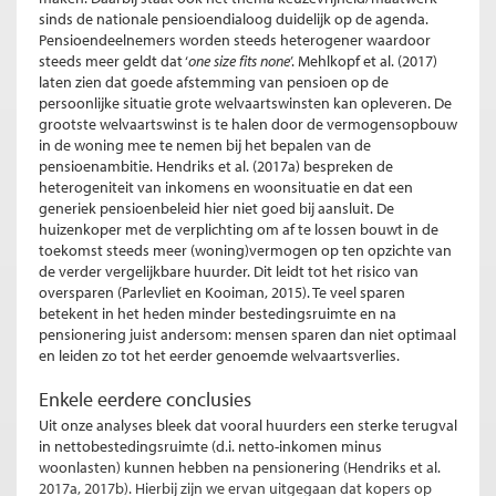
sinds de nationale pensioendialoog duidelijk op de agenda.
Pensioendeelnemers worden steeds heterogener waardoor
steeds meer geldt dat ‘
one size fits none
’. Mehlkopf et al. (2017)
laten zien dat goede afstemming van pensioen op de
persoonlijke situatie grote welvaartswinsten kan opleveren. De
grootste welvaartswinst is te halen door de vermogensopbouw
in de woning mee te nemen bij het bepalen van de
pensioenambitie. Hendriks et al. (2017a) bespreken de
heterogeniteit van inkomens en woonsituatie en dat een
generiek pensioenbeleid hier niet goed bij aansluit. De
huizenkoper met de verplichting om af te lossen bouwt in de
toekomst steeds meer (woning)vermogen op ten opzichte van
de verder vergelijkbare huurder. Dit leidt tot het risico van
oversparen (Parlevliet en Kooiman, 2015). Te veel sparen
betekent in het heden minder bestedingsruimte en na
pensionering juist andersom: mensen sparen dan niet optimaal
en leiden zo tot het eerder genoemde welvaartsverlies.
Enkele eerdere conclusies
Uit onze analyses bleek dat vooral huurders een sterke terugval
in nettobestedingsruimte (d.i. netto-inkomen minus
woonlasten) kunnen hebben na pensionering (Hendriks et al.
2017a, 2017b). Hierbij zijn we ervan uitgegaan dat kopers op