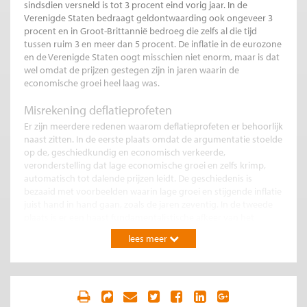
sindsdien versneld is tot 3 procent eind vorig jaar. In de
Verenigde Staten bedraagt geldontwaarding ook ongeveer 3
procent en in Groot-Brittannië bedroeg die zelfs al die tijd
tussen ruim 3 en meer dan 5 procent. De inflatie in de eurozone
en de Verenigde Staten oogt misschien niet enorm, maar is dat
wel omdat de prijzen gestegen zijn in jaren waarin de
economische groei heel laag was.
Misrekening deflatieprofeten
Er zijn meerdere redenen waarom deflatieprofeten er behoorlijk
naast zitten. In de eerste plaats omdat de argumentatie stoelde
op de, geschiedkundig en economisch verkeerde,
veronderstelling dat lage economische groei en zelfs krimp,
automatisch tot dalende prijzen leidt. De geschiedenis is
bezaaid met voorbeelden waarin lage groei en stijgende inflatie
juist hand in hand gaan, zoals de jaren zeventig. In de tweede
plaats is er een haast fundamentalistische afkeer van het
eeuwenoude feit dat te veel geld in omloop de prijzen onder
lees meer
opwaartse druk zet. Er is een reden waarom de enige
langdurende inflatiegolf in Europa plaats vond tussen
ongeveer 1450 en 1600. Dankzij nieuwe ontdekkingen
explodeerde namelijk de zilverproductie in Europa terwijl
tegelijkertijd schepen vol met geroofd goud en zilver uit de net