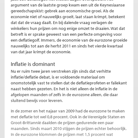
argument van de laatste groep kwam een uit de Keynesiaanse
gereedschapskist: gebrek aan economische groei. Als de
economie niet of nauwelijks groeit, laat staan krimpt, betekent
dat dat de vraag daalt. En bij dalende vraag verlagen de
winkeliers hun prijzen om nog enige omzet te draaien. Wat dat
betreft is er sprake geweest van een perfecte omgeving voor
een deflatiegolf. Immers, de economie van de eurozone groeide
nauwelijks tot aan de herfst 2011 en sinds het vierde kwartaal
van dat jaar krimpt de economie.
Inflatie is dominant
Nu er ruim twee jaren verstreken zijn sinds dat verhitte
inflatie/deflatie debat, is er voldoende materiaal om
onomstotelijk vast te stellen dat de deflatieprofeten er faliekant
naast hebben gezeten. En het is niet alleen de inflatie in de
afgelopen maanden of zelfs in de eurozone alleen, die daar
sluitend bewijs voor leveren.
In de zomer en het najaar van 2009 had de eurozone te maken
met deflatie tot wel 0,8 procent. Ook in de Verenigde Staten en
Groot-Brittannië daalden de prijzen gedurende een paar
maanden. Sinds maart 2010 stijgen de prijzen echter behoorlijk.
In de eurozone klommen de prijzen met 1,5 procent wat