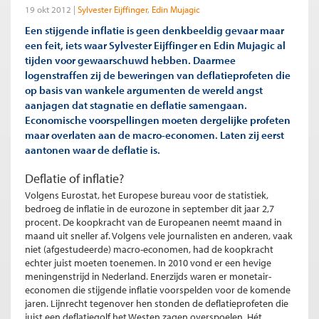
19 okt 2012
Sylvester Eijffinger
Edin Mujagic
Een stijgende inflatie is geen denkbeeldig gevaar maar
een feit, iets waar Sylvester Eijffinger en Edin Mujagic al
tijden voor gewaarschuwd hebben. Daarmee
logenstraffen zij de beweringen van deflatieprofeten die
op basis van wankele argumenten de wereld angst
aanjagen dat stagnatie en deflatie samengaan.
Economische voorspellingen moeten dergelijke profeten
maar overlaten aan de macro-economen. Laten zij eerst
aantonen waar de deflatie is.
Deflatie of inflatie?
Volgens Eurostat, het Europese bureau voor de statistiek,
bedroeg de inflatie in de eurozone in september dit jaar 2,7
procent. De koopkracht van de Europeanen neemt maand in
maand uit sneller af. Volgens vele journalisten en anderen, vaak
niet (afgestudeerde) macro-economen, had de koopkracht
echter juist moeten toenemen. In 2010 vond er een hevige
meningenstrijd in Nederland. Enerzijds waren er monetair-
economen die stijgende inflatie voorspelden voor de komende
jaren. Lijnrecht tegenover hen stonden de deflatieprofeten die
juist een deflatiegolf het Westen zagen overspoelen. Hét