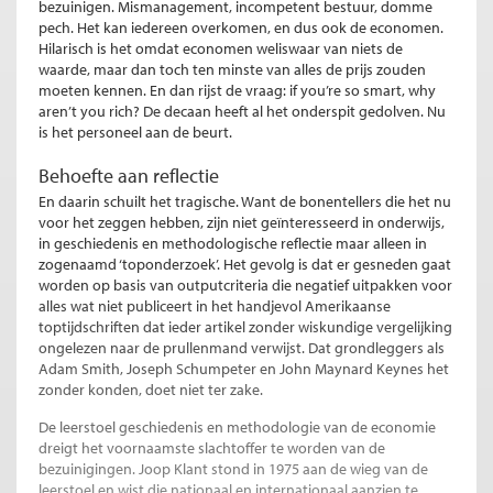
bezuinigen. Mismanagement, incompetent bestuur, domme
pech. Het kan iedereen overkomen, en dus ook de economen.
Hilarisch is het omdat economen weliswaar van niets de
waarde, maar dan toch ten minste van alles de prijs zouden
moeten kennen. En dan rijst de vraag: if you’re so smart, why
aren’t you rich? De decaan heeft al het onderspit gedolven. Nu
is het personeel aan de beurt.
Behoefte aan reflectie
En daarin schuilt het tragische. Want de bonentellers die het nu
voor het zeggen hebben, zijn niet geïnteresseerd in onderwijs,
in geschiedenis en methodologische reflectie maar alleen in
zogenaamd ‘toponderzoek’. Het gevolg is dat er gesneden gaat
worden op basis van outputcriteria die negatief uitpakken voor
alles wat niet publiceert in het handjevol Amerikaanse
toptijdschriften dat ieder artikel zonder wiskundige vergelijking
ongelezen naar de prullenmand verwijst. Dat grondleggers als
Adam Smith, Joseph Schumpeter en John Maynard Keynes het
zonder konden, doet niet ter zake.
De leerstoel geschiedenis en methodologie van de economie
dreigt het voornaamste slachtoffer te worden van de
bezuinigingen. Joop Klant stond in 1975 aan de wieg van de
leerstoel en wist die nationaal en internationaal aanzien te