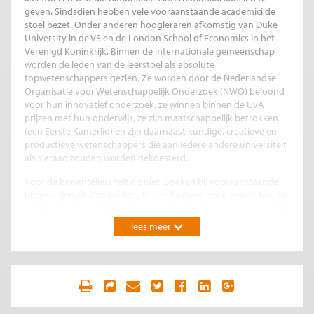
geven. Sindsdien hebben vele vooraanstaande academici de
stoel bezet. Onder anderen hoogleraren afkomstig van Duke
University in de VS en de London School of Economics in het
Verenigd Koninkrijk. Binnen de internationale gemeenschap
worden de leden van de leerstoel als absolute
topwetenschappers gezien. Ze worden door de Nederlandse
Organisatie voor Wetenschappelijk Onderzoek (NWO) beloond
voor hun innovatief onderzoek, ze winnen binnen de UvA
prijzen met hun onderwijs, ze zijn maatschappelijk betrokken
(een Eerste Kamerlid) en zijn daarnaast kundige, creatieve en
productieve wetenschappers die aan iedere andere universiteit
als sieraad zouden worden gekoesterd.
Voor de bonentellers telt dit niet. Boeken bij vooraanstaande
uitgeverijen als Cambridge University Press doen er niet toe. En
publicaties in toptijdschriften op het vakgebied van de leerstoel
als History of Political Economy tellen evenmin. Liever
lees meer
verschuilen de bonentellers zich achter de laatste
onderzoeksvisitatie waarin de leerstoel er om oneigenlijke
redenen bekaaid afkomt. Het frappante is namelijk dat de
visiteerders zich geen raad wisten met de productie van de
groep. Ze geven toe zich niet competent te achten het
onderzoek van de leerstoel te beoordelen om dat vervolgens