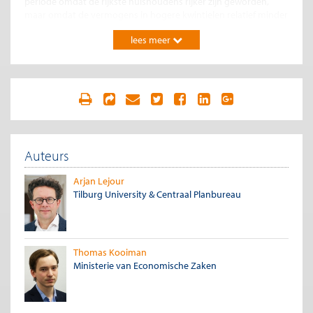
periode omdat de rijkste huishoudens rijker zijn geworden,
maar omdat de vermogens in hogere kwintielen relatief minder
sterk daalden dan in het tweede, derde en vierde kwintiel.[3]
lees meer
Figuur 2. Vermogensmutatie 2009-2013 per kwintiel
Auteurs
Arjan Lejour
Tilburg University & Centraal Planbureau
Thomas Kooiman
Bron data: Integraal vermogensbestand 2006 – 2013. Balanced panel van
Ministerie van Economische Zaken
1,7 mln huishoudens. Mediane netto vermogen in 2013 ten opzichte van
2009, kwintielen bepaal in 2009. Balanced panel.