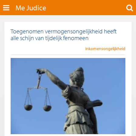
Me Judice
Toegenomen vermogensongelijkheid heeft
alle schijn van tijdelijk fenomeen
Inkomensongelijkheid