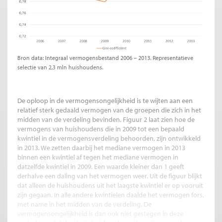
Bron data: Integraal vermogensbestand 2006 – 2013. Representatieve
selectie van 2,3 mln huishoudens.
De oploop in de vermogensongelijkheid is te wijten aan een
relatief sterk gedaald vermogen van de groepen die zich in het
midden van de verdeling bevinden. Figuur 2 laat zien hoe de
vermogens van huishoudens die in 2009 tot een bepaald
kwintiel in de vermogensverdeling behoorden, zijn ontwikkeld
in 2013. We zetten daarbij het mediane vermogen in 2013
binnen een kwintiel af tegen het mediane vermogen in
datzelfde kwintiel in 2009. Een waarde kleiner dan 1 geeft
derhalve een daling van het vermogen weer. Uit de figuur blijkt
dat alleen de huishoudens uit het laagste kwintiel er op vooruit
zijn gegaan. In alle andere kwintielen daalde het vermogen fors,
met name in het midden van de verdeling. De
vermogensongelijkheid is dan ook niet gestegen in deze