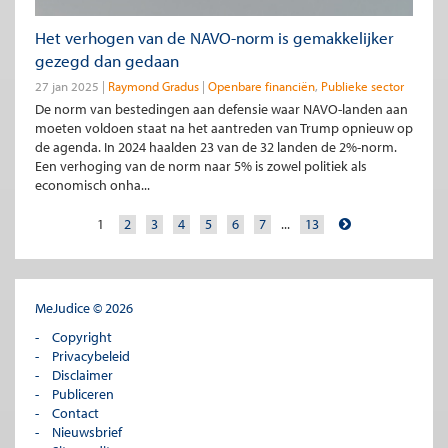
Het verhogen van de NAVO-norm is gemakkelijker
gezegd dan gedaan
27 jan 2025
Raymond Gradus
Openbare financiën
Publieke sector
De norm van bestedingen aan defensie waar NAVO-landen aan
moeten voldoen staat na het aantreden van Trump opnieuw op
de agenda. In 2024 haalden 23 van de 32 landen de 2%-norm.
Een verhoging van de norm naar 5% is zowel politiek als
economisch onha...
1
2
3
4
5
6
7
...
13
MeJudice © 2026
Copyright
Privacybeleid
Disclaimer
Publiceren
Contact
Nieuwsbrief