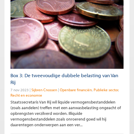
Box 3: De tweevoudige dubbele belasting van Van
Rij
7 nov 2023
Sijbren Cnossen
Openbare financiën
Publieke sector
Recht en economie
Staatssecretaris Van Rij wil liquide vermogensbestanddelen
(zoals aandelen) treffen met een aanwasbelasting ongeacht of
opbrengsten verzilverd worden. Illiquide
vermogensbestanddelen zoals onroerend goed wil hij
daarentegen onderwerpen aan een ver...