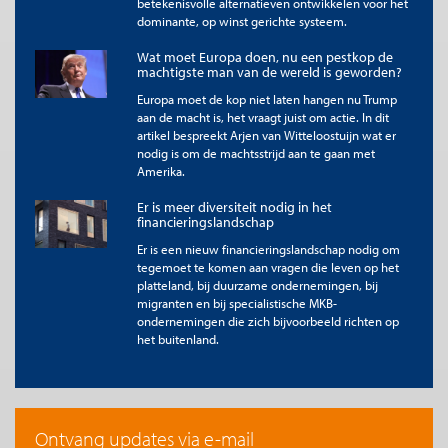
betekenisvolle alternatieven ontwikkelen voor het
meer heeft en dat er ook geen directe relatie meer is tussen de
dominante, op winst gerichte systeem.
‘leden’ en het kapitaal. Dat kan betekenen dat het kapitaal zou
moeten vervallen aan de overheid. Toch heeft nog geen
Wat moet Europa doen, nu een pestkop de
machtigste man van de wereld is geworden?
Nederlandse politicus gesuggereerd dat de 2 miljard euro die
de vereniging ongeveer bezit, maar naar de staat moet gaan.
Europa moet de kop niet laten hangen nu Trump
Zowel links als rechts zouden iets kunnen vinden van een
aan de macht is, het vraagt juist om actie. In dit
dergelijke vereniging. Ze zouden moeite kunnen hebben met
artikel bespreekt Arjen van Witteloostuijn wat er
een groepje bestuurders die naar eigen inzichten iets met het
nodig is om de machtsstrijd aan te gaan met
geld kan doen.
Amerika.
Door het ontbreken van aandacht voor bedrijven als Aegon
Er is meer diversiteit nodig in het
verdwijnt ‘stiekem’ eigendom en zeggenschap uit ons land, of
financieringslandschap
komt in handen van kleine groepen individuen.
Er is een nieuw financieringslandschap nodig om
tegemoet te komen aan vragen die leven op het
Waar in de jaren negentig nog sprake was van dat coöperaties
platteland, bij duurzame ondernemingen, bij
‘in de dode hand’ waren, niet in het bezit waren van individuen,
migranten en bij specialistische MKB-
maar als rechtspersoon hun deelnemers dienden, is langzaam
ondernemingen die zich bijvoorbeeld richten op
de coöperatie op aandelen dominant geworden. Leden van de
het buitenland.
coöperatie kunnen aanspraak maken op het bezit van de
coöperatie. Daarmee is de maatschappelijke rol van een
coöperatie naar de achtergrond gedrongen.
Dit is onderdeel van een bredere tendens waarin bedrijven
Ontvang updates via e-mail
alleen nog als handelswaar worden gezien. De problemen rond