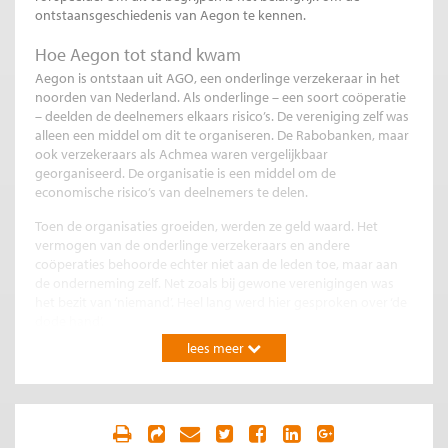
ontstaansgeschiedenis van Aegon te kennen.
Hoe Aegon tot stand kwam
Aegon is ontstaan uit AGO, een onderlinge verzekeraar in het
noorden van Nederland. Als onderlinge – een soort coöperatie
– deelden de deelnemers elkaars risico’s. De vereniging zelf was
alleen een middel om dit te organiseren. De Rabobanken, maar
ook verzekeraars als Achmea waren vergelijkbaar
georganiseerd. De organisatie is een middel om de
economische risico’s van deelnemers te delen.
Toen de organisaties groeiden, werden ze geld waard. Het
vermogen van de onderlinge verzekeraars en andere
coöperaties behoorde echter niet aan de leden toe, maar aan
de onderneming zelf. Net zoals bij gewone verenigingen was
het bezit van ‘niemand’. Heel lang werd hier gesproken over ‘de
dode hand’.
lees meer
Inmiddels zijn veel onderlingen opgegaan in commerciële
verzekeraars. Aegon was in de jaren tachtig de meest in het
oog springende. Dit is vaak gebeurd doordat de coöperatie de
activiteiten in een NV onderbracht en die liet fuseren met een
commerciële partij. De vereniging kreeg een deel van de