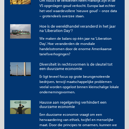
discussie over geld en macht in Nederland,
Om risico's te verkleinen heeft Frankrijk zijn in de
VS opgeslagen goud verkocht. Europa laat echter
en hoe we dit gebruiken voor een gezonde
het veel waardevollere 'nieuwe goud' – onze data
maatschappelijke ontwikkeling.
– grotendeels overzee staan.
Ondanks deze berichtgeving is er tot op heden geen discussie
Hoe is de wereldhandel veranderd in het jaar
over de rol van een dergelijke vereniging. Het is al heel vreemd
na ‘Liberation Day’?
dat een vereniging een bedrijf zo nu en dan helpt als het in de
We maken de balans op één jaar na ‘Liberation
problemen komt, maar wat als dat bedrijf helemaal niet meer
Day’. Hoe veranderden de mondiale
bestaat in Nederland? Wat is dan nog de rol van een
handelsstromen door de enorme Amerikaanse
vereniging?
tariefsverhogingen?
De situatie rond de verhuizing is symptomatisch voor het
Diversiteit in rechtsvormen is de sleutel tot
gebrek aan discussie over geld en macht in Nederland, en hoe
een duurzame economie
we dit gebruiken voor een gezonde maatschappelijke
Er ligt teveel focus op grote beursgenoteerde
ontwikkeling. Zo maakte de vereniging Aegon een maand
bedrijven, terwijl maatschappelijke problemen
geleden bekend 500 miljoen euro te reserveren voor goede
veelal worden opgelost binnen kleinschalige lokale
doelen, terwijl 1,5 miljard in aandelen Aegon blijft. Dit zijn grote
ondernemingsvormen.
bedragen die vragen zouden moeten oproepen. Waarom deze
verhouding? Welke goede doelen? Er is in Nederland wel
Hausse aan regelgeving verhindert een
discussie over de rol van Elon Musk, maar de echte discussie
duurzame economie
over zeggenschap en macht wordt niet gevoerd.
Een duurzame economie vraagt om een
herwaardering van ethiek, twijfel en menselijke
Wie bezit een bedrijf
maat. Door die principes te omarmen, kunnen we
Nu kan worden gesteld dat de vereniging geen bestaansrecht