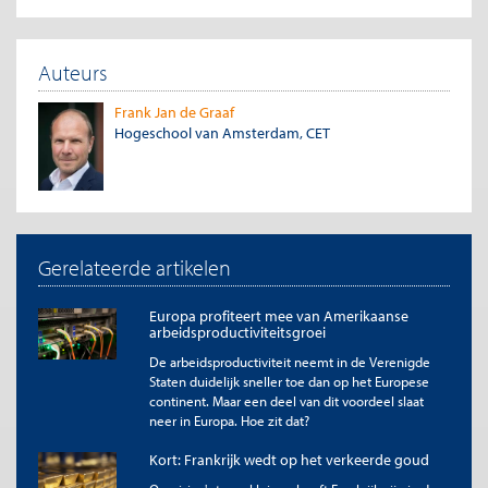
aandelen.
Dit gebeurde ook bij AGO toen het fuseerde met Ennia, en later
nog met veel andere organisaties. De Vereniging Aegon – die
Auteurs
overigens altijd keurig rapporteert – sprong bij als Aegon in
problemen kwam, onder andere bij risicovolle overnames in de
Frank Jan de Graaf
Verenigde Staten en tijdens de financiële crisis in 2009.
Hogeschool van Amsterdam, CET
Inmiddels is Aegon doorontwikkeld tot een volstrekt
commercieel bedrijf zonder lokale wortels. De hoofdvestiging is
naar Bermuda verplaatst en de meeste activiteiten zitten in de
Verenigde Staten. In 2023 zijn de Nederlandse activiteiten
verkocht aan ASR en dit jaar verdwijnt het merk uit Nederland.
Gerelateerde artikelen
Gevolgen van de verhuizing voor Vereniging
Aegon
Europa profiteert mee van Amerikaanse
De rol van de Nederlandse Vereniging Aegon lijkt hiermee
arbeidsproductiviteitsgroei
uitgespeeld te zijn. Het bestuur heeft dan ook gemeld dat het
De arbeidsproductiviteit neemt in de Verenigde
zich bezint op het voortbestaan. De vereniging van Aegon
Staten duidelijk sneller toe dan op het Europese
heeft echter nog altijd een deel van de aandelen.
continent. Maar een deel van dit voordeel slaat
neer in Europa. Hoe zit dat?
De situatie rond de verhuizing is
Kort: Frankrijk wedt op het verkeerde goud
symptomatisch voor het gebrek aan