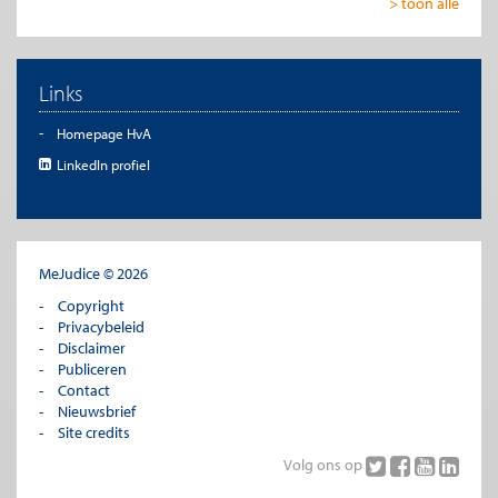
> toon alle
Links
Homepage HvA
LinkedIn profiel
MeJudice © 2026
Copyright
Privacybeleid
Disclaimer
Publiceren
Contact
Nieuwsbrief
Site credits
Volg ons op