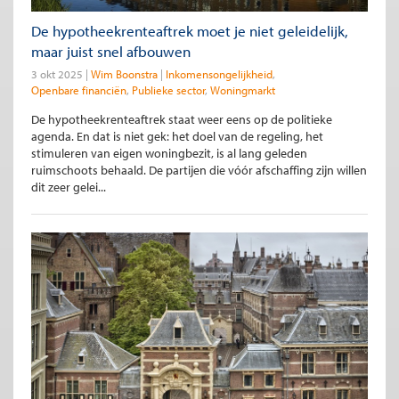
De hypotheekrenteaftrek moet je niet geleidelijk,
maar juist snel afbouwen
3 okt 2025
Wim Boonstra
Inkomensongelijkheid
Openbare financiën
Publieke sector
Woningmarkt
De hypotheekrenteaftrek staat weer eens op de politieke
agenda. En dat is niet gek: het doel van de regeling, het
stimuleren van eigen woningbezit, is al lang geleden
ruimschoots behaald. De partijen die vóór afschaffing zijn willen
dit zeer gelei...