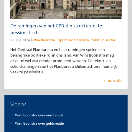
De ramingen van het CPB zijn structureel te
pessimistisch
27 sep 2024
Wim Boonstra
Openbare financiën
Publieke sector
Het Centraal Planbureau en haar ramingen spelen een
belangrijke politieke rol in ons land. Van Wim Boonstra mag
deze rol wel wat minder prominent worden. De tekort- en
schuldramingen van het Planbureau blijken achteraf namelijk
vaak te pessimistis...
> toon alle
Video’s
Wim Boonstra over eurobonds
Wim Boonstra over geldcreatie