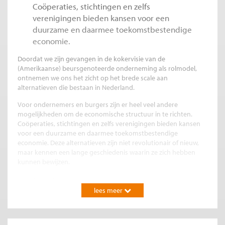
Coöperaties, stichtingen en zelfs
verenigingen bieden kansen voor een
duurzame en daarmee toekomstbestendige
economie.
Doordat we zijn gevangen in de kokervisie van de
(Amerikaanse) beursgenoteerde onderneming als rolmodel,
ontnemen we ons het zicht op het brede scale aan
alternatieven die bestaan in Nederland.
Voor ondernemers en burgers zijn er heel veel andere
mogelijkheden om de economische structuur in te richten.
Coöperaties, stichtingen en zelfs verenigingen bieden kansen
voor een duurzame en daarmee toekomstbestendige
economie. Deze alternatieven zijn niet revolutionair of nieuw,
maar kennen een lange geschiedenis waarin ze zich hebben
kunnen bewijzen.
Uit de polarisatie
lees meer
Wanneer we rechtsvormen zien als middel om winst met een
maatschappelijke doelstelling te verbinden, ontstaat een
alternatieve benadering tussen overheid en grote bedrijven. De
economische polarisatie verminderd als we kijken wat er