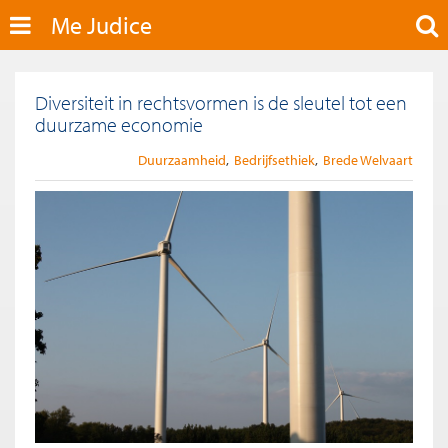
Me Judice
Diversiteit in rechtsvormen is de sleutel tot een
duurzame economie
Duurzaamheid
Bedrijfsethiek
Brede Welvaart