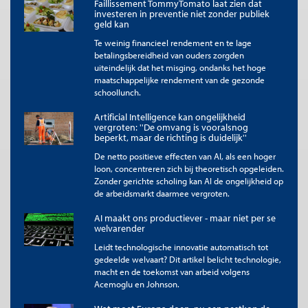
Faillissement TommyTomato laat zien dat
investeren in preventie niet zonder publiek
Stichtingen, coöperaties en verenigingen vragen bijvoorbeeld
geld kan
loyaliteit van hun leden en hebben draagvlak nodig dat verder
gaat dan een inwisselbaar aandeel. Vertrouwen en een
Te weinig financieel rendement en te lage
langetermijnperspectief waarin een economische doelstelling
betalingsbereidheid van ouders zorgden
wordt gecombineerd met een maatschappelijke doelstelling
uiteindelijk dat het misging, ondanks het hoge
zijn daarbij nodig. Kortom, deze rechtsvormen bieden een
maatschappelijke rendement van de gezonde
schoollunch.
waardevol perspectief voor de economische en
maatschappelijke uitdagingen van deze tijd.
Artificial Intelligence kan ongelijkheid
vergroten: ''De omvang is vooralsnog
Aandacht nodig voor vijf duurzame rechtsvormen
beperkt, maar de richting is duidelijk''
Naast de nv en de bv bestaan coöperaties, stichtingen en
De netto positieve effecten van AI, als een hoger
verenigingen in het economische verkeer. Met name de laatste
loon, concentreren zich bij theoretisch opgeleiden.
drie bieden kansen voor nieuw economisch elan. Ze worden nu
Zonder gerichte scholing kan AI de ongelijkheid op
vaak over het hoofd gezien. Aandacht voor de diversiteit aan
de arbeidsmarkt daarmee vergroten.
ondernemingsvormen is nodig om economische vraagstukken
op te lossen. Maatschappelijke doelstellingen vragen
AI maakt ons productiever - maar niet per se
combinaties van nv’s met stichtingen, of coöperaties met nv’s,
welvarender
of nv’s die nauw met elkaar zijn verbonden en allemaal andere
Leidt technologische innovatie automatisch tot
doelstellingen kennen. Ook verenigingen kunnen het verschil
gedeelde welvaart? Dit artikel belicht technologie,
maken.
macht en de toekomst van arbeid volgens
Acemoglu en Johnson.
Met name coöperaties en stichtingen hebben traditioneel een
grote rol in de economie gehad. Coöperaties bepalen sectoren