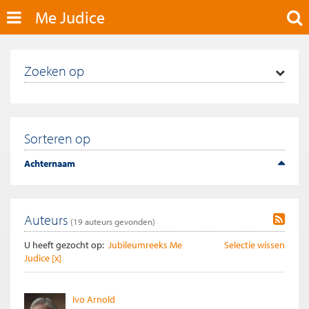
Me Judice
Zoeken op
Sorteren op
Achternaam
Auteurs
(
19
auteurs gevonden)
U heeft gezocht op:
Jubileumreeks Me
Selectie wissen
Judice [x]
Ivo Arnold