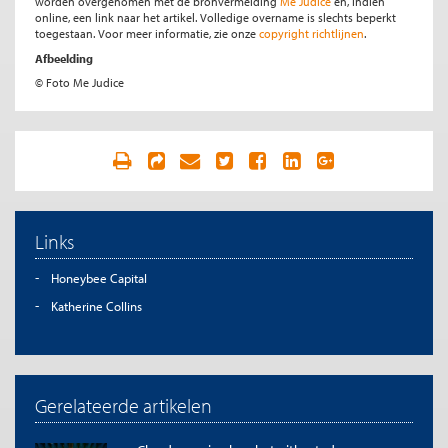
worden overgenomen met de bronvermelding
Me Judice
en, indien
online, een link naar het artikel. Volledige overname is slechts beperkt
toegestaan. Voor meer informatie, zie onze
copyright richtlijnen
.
Afbeelding
© Foto Me Judice
Links
Honeybee Capital
Katherine Collins
Gerelateerde artikelen