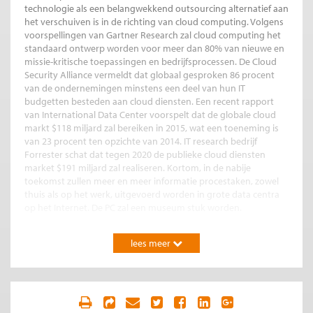
technologie als een belangwekkend outsourcing alternatief aan
het verschuiven is in de richting van cloud computing. Volgens
voorspellingen van Gartner Research zal cloud computing het
standaard ontwerp worden voor meer dan 80% van nieuwe en
missie-kritische toepassingen en bedrijfsprocessen. De Cloud
Security Alliance vermeldt dat globaal gesproken 86 procent
van de ondernemingen minstens een deel van hun IT
budgetten besteden aan cloud diensten. Een recent rapport
van International Data Center voorspelt dat de globale cloud
markt $118 miljard zal bereiken in 2015, wat een toeneming is
van 23 procent ten opzichte van 2014. IT research bedrijf
Forrester schat dat tegen 2020 de publieke cloud diensten
market $191 miljard zal realiseren. Kortom, in de nabije
toekomst zullen meer en meer informatie procestaken, zowel
thuis als op het werk, uitgevoerd worden in grote data centra
op het Internet. De PC zal een museum stuk worden.
Consumenten gebruiken de cloud voor email, opslag van
lees meer
bestanden, het delen met anderen van inhoud en informatie,
het verrichten van betalingen, muziek en video stroomlijnen.
De cloud bevat ook de persoonlijke technologie die
werknemers gebruiken en meebrengen naar hun werkplaats
(Bring Your Own device: BYOD). Voorbeelden van populaire op
consumenten gerichte cloud diensten zijn: Amazon Cloud