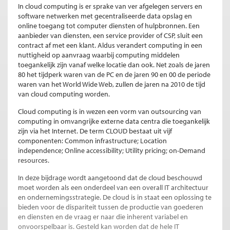
In cloud computing is er sprake van ver afgelegen servers en
software netwerken met gecentraliseerde data opslag en
online toegang tot computer diensten of hulpbronnen. Een
aanbieder van diensten, een service provider of CSP, sluit een
contract af met een klant. Aldus verandert computing in een
nuttigheid op aanvraag waarbij computing middelen
toegankelijk zijn vanaf welke locatie dan ook. Net zoals de jaren
80 het tijdperk waren van de PC en de jaren 90 en 00 de periode
waren van het World Wide Web, zullen de jaren na 2010 de tijd
van cloud computing worden.
Cloud computing is in wezen een vorm van outsourcing van
computing in omvangrijke externe data centra die toegankelijk
zijn via het Internet. De term CLOUD bestaat uit vijf
componenten: Common infrastructure; Location
independence; Online accessibility; Utility pricing; on-Demand
resources.
In deze bijdrage wordt aangetoond dat de cloud beschouwd
moet worden als een onderdeel van een overall IT architectuur
en ondernemingsstrategie. De cloud is in staat een oplossing te
bieden voor de dispariteit tussen de productie van goederen
en diensten en de vraag er naar die inherent variabel en
onvoorspelbaar is. Gesteld kan worden dat de hele IT