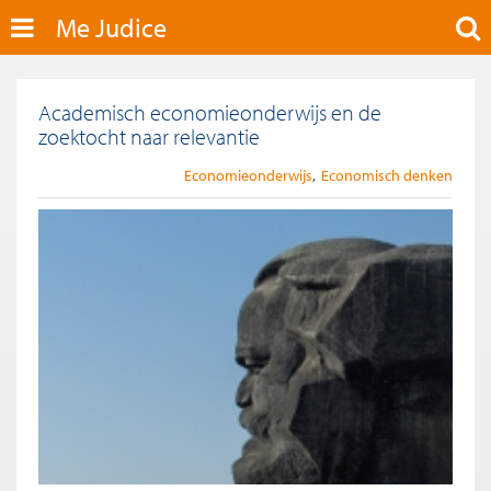
Me Judice
Academisch economieonderwijs en de
zoektocht naar relevantie
Economieonderwijs
Economisch denken