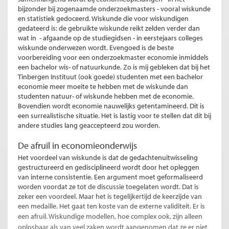
bijzonder bij zogenaamde onderzoekmasters - vooral wiskunde
en statistiek gedoceerd. Wiskunde die voor wiskundigen
gedateerd is: de gebruikte wiskunde reikt zelden verder dan
wat in - afgaande op de studiegidsen - in eerstejaars colleges
wiskunde onderwezen wordt. Evengoed is de beste
voorbereiding voor een onderzoekmaster economie inmiddels
een bachelor wis- of natuurkunde. Zo is mij gebleken dat bij het
Tinbergen Instituut (ook goede) studenten met een bachelor
economie meer moeite te hebben met de wiskunde dan
studenten natuur- of wiskunde hebben met de economie.
Bovendien wordt economie nauwelijks getentamineerd. Dit is
een surrealistische situatie. Het is lastig voor te stellen dat dit bij
andere studies lang geaccepteerd zou worden.
De afruil in economieonderwijs
Het voordeel van wiskunde is dat de gedachtenuitwisseling
gestructureerd en gedisciplineerd wordt door het opleggen
van interne consistentie. Een argument moet geformaliseerd
worden voordat ze tot de discussie toegelaten wordt. Dat is
zeker een voordeel. Maar het is tegelijkertijd de keerzijde van
een medaille. Het gaat ten koste van de externe validiteit. Er is
een afruil.
Wiskundige modellen, hoe complex ook, zijn alleen
oplosbaar als van veel zaken wordt aangenomen dat ze er niet