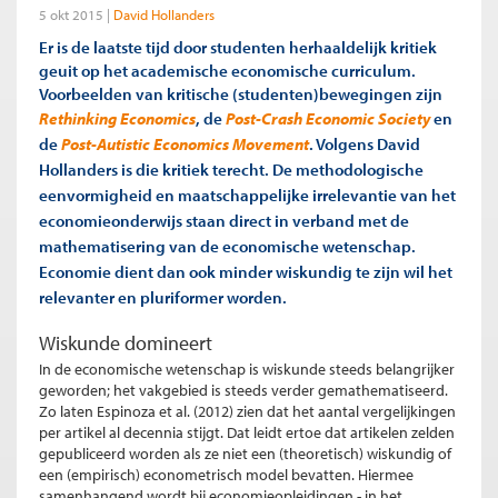
5 okt 2015
David Hollanders
Er is de laatste tijd door studenten herhaaldelijk kritiek
geuit op het academische economische curriculum.
Voorbeelden van kritische (studenten)bewegingen zijn
Rethinking Economics
, de
Post-Crash Economic Society
en
de
Post-Autistic Economics
Movement
. Volgens David
Hollanders is die kritiek terecht. De methodologische
eenvormigheid en maatschappelijke irrelevantie van het
economieonderwijs staan direct in verband met de
mathematisering van de economische wetenschap.
Economie dient dan ook minder wiskundig te zijn wil het
relevanter en pluriformer worden.
Wiskunde domineert
In de economische wetenschap is wiskunde steeds belangrijker
geworden; het vakgebied is steeds verder gemathematiseerd.
Zo laten Espinoza et al. (2012) zien dat het aantal vergelijkingen
per artikel al decennia stijgt. Dat leidt ertoe dat artikelen zelden
gepubliceerd worden als ze niet een (theoretisch) wiskundig of
een (empirisch) econometrisch model bevatten. Hiermee
samenhangend wordt bij economieopleidingen - in het