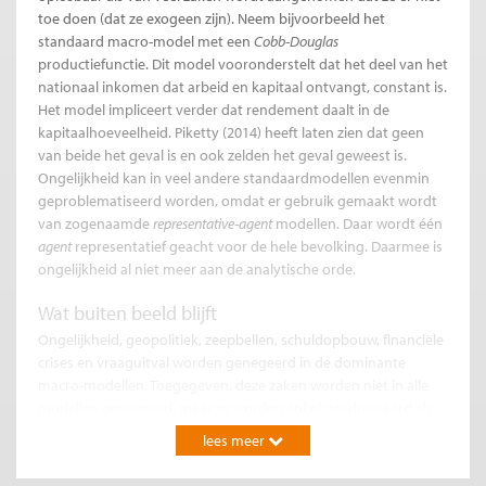
toe doen (dat ze exogeen zijn). Neem bijvoorbeeld het
standaard macro-model met een
Cobb-Douglas
productiefunctie. Dit model vooronderstelt dat het deel van het
nationaal inkomen dat arbeid en kapitaal ontvangt, constant is.
Het model impliceert verder dat rendement daalt in de
kapitaalhoeveelheid. Piketty (2014) heeft laten zien dat geen
van beide het geval is en ook zelden het geval geweest is.
Ongelijkheid kan in veel andere standaardmodellen evenmin
geproblematiseerd worden, omdat er gebruik gemaakt wordt
van zogenaamde
representative-agent
modellen. Daar wordt één
agent
representatief geacht voor de hele bevolking. Daarmee is
ongelijkheid al niet meer aan de analytische orde.
Wat buiten beeld blijft
Ongelijkheid, geopolitiek, zeepbellen, schuldopbouw, financiële
crises en vraaguitval worden genegeerd in de dominante
macro-modellen. Toegegeven, deze zaken worden niet in alle
modellen genegeerd, maar ze worden enkel geadresseerd als
speciaal geval, modificatie of een uitbreiding. Daar komt nog
lees meer
eens bij dat om de modellen overzichtelijk te houden deze
zaken nooit in samenhang kunnen worden besproken. Dat is