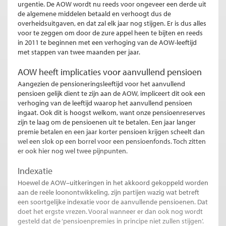
urgentie. De AOW wordt nu reeds voor ongeveer een derde uit
de algemene middelen betaald en verhoogt dus de
overheidsuitgaven, en dat zal elk jaar nog stijgen. Er is dus alles
voor te zeggen om door de zure appel heen te bijten en reeds
in 2011 te beginnen met een verhoging van de AOW-leeftijd
met stappen van twee maanden per jaar.
AOW heeft implicaties voor aanvullend pensioen
Aangezien de pensioneringsleeftijd voor het aanvullend
pensioen gelijk dient te zijn aan de AOW, impliceert dit ook een
verhoging van de leeftijd waarop het aanvullend pensioen
ingaat. Ook dit is hoogst welkom, want onze pensioenreserves
zijn te laag om de pensioenen uit te betalen. Een jaar langer
premie betalen en een jaar korter pensioen krijgen scheelt dan
wel een slok op een borrel voor een pensioenfonds. Toch zitten
er ook hier nog wel twee pijnpunten.
Indexatie
Hoewel de AOW–uitkeringen in het akkoord gekoppeld worden
aan de reële loonontwikkeling, zijn partijen wazig wat betreft
een soortgelijke indexatie voor de aanvullende pensioenen. Dat
doet het ergste vrezen. Vooral wanneer er dan ook nog wordt
gesteld dat de ‘pensioenpremies in principe niet zullen stijgen’.