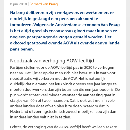
8 jun 2010
Bernard van Praag
Na lang delibereren zijn werkgevers en werknemers er
eindelijk in geslaagd een pensioen akkoord te
formuleren. Volgens de Amsterdamse econoom Van Praag
is het altijd goed als er consensus gloort maar kunnen er
nog een paar prangende vragen gesteld worden. Het
akkoord gaat zowel over de AOW als over de aanvullende
pensioenen.
Noodzaak van verhoging AOW-leeftijd
Partijen stellen voor de AOW-leeftijd pas in 2020 te verhogen
naar 66. Het lijkt er op dat men zich niet bewust is in wat voor
noodsituatie wij verkeren met de AOW. Het is natuurlijk
duidelijk dat niemand het leuk vindt opeens een jaar langer te
moeten doorwerken, dan zijn buurman die een jaar ouder is. De
pijn wordt echter veel minder wanneer de aanpassing gaat in
stapjes van één of twee maanden. Dat is ook wat men in vele
andere landen doet of van plan is te doen. Waarom dat in
Nederland uitvoeringstechnisch zoveel moeilijker zou zijn dan
in andere landen valt niet in te zien.
Echter, de verhoging van de AOW-leeftijd heeft wel een zekere