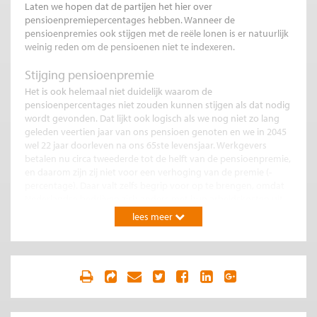
Laten we hopen dat de partijen het hier over
pensioenpremiepercentages hebben. Wanneer de
pensioenpremies ook stijgen met de reële lonen is er natuurlijk
weinig reden om de pensioenen niet te indexeren.
Stijging pensioenpremie
Het is ook helemaal niet duidelijk waarom de
pensioenpercentages niet zouden kunnen stijgen als dat nodig
wordt gevonden. Dat lijkt ook logisch als we nog niet zo lang
geleden veertien jaar van ons pensioen genoten en we in 2045
wel 22 jaar doorleven na ons 65ste levensjaar. Werkgevers
betalen nu circa tweederde tot de helft van de pensioenpremie,
en daarom zijn zij niet voor een verhoging van de premie (-
percentage). Daar valt zelfs begrip voor op te brengen, omdat
Nederlandse bedrijven zich anders met hun arbeidskosten uit
de internationale markt zouden kunnen prijzen. Dat belet de
lees meer
werknemers echter niet om een groter absoluut bedrag voor
hun pensioen te reserveren, waarbij - om de arbeidskosten
voor werkgevers niet op te drijven - het werkgeversdeel als
geldbedrag niet stijgt.
Oplossing vraagt substantieel offer
Dat laatste betekent dus een verlaging van het