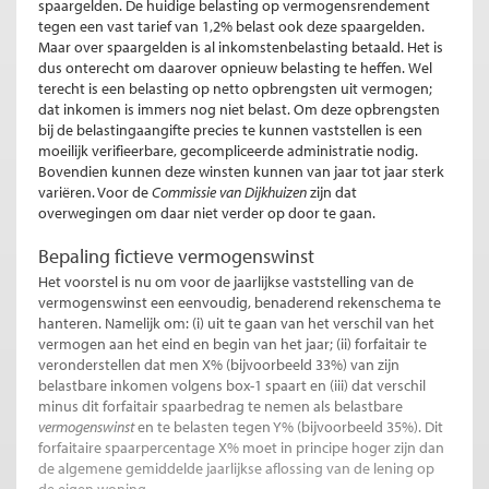
spaargelden. De huidige belasting op vermogensrendement
tegen een vast tarief van 1,2% belast ook deze spaargelden.
Maar over spaargelden is al inkomstenbelasting betaald. Het is
dus onterecht om daarover opnieuw belasting te heffen.
Wel
terecht is een belasting op netto opbrengsten uit vermogen;
dat inkomen is immers nog niet belast. Om deze opbrengsten
bij de belastingaangifte precies te kunnen vaststellen is een
moeilijk verifieerbare, gecompliceerde administratie nodig.
Bovendien kunnen deze winsten kunnen van jaar tot jaar sterk
variëren. Voor de
Commissie van Dijkhuizen
zijn dat
overwegingen om daar niet verder op door te gaan.
Bepaling fictieve vermogenswinst
Het voorstel is nu om voor de jaarlijkse vaststelling van de
vermogenswinst een eenvoudig, benaderend rekenschema te
hanteren. Namelijk om: (i) uit te gaan van het verschil van het
vermogen aan het eind en begin van het jaar; (ii) forfaitair te
veronderstellen dat men X% (bijvoorbeeld 33%) van zijn
belastbare inkomen volgens box-1 spaart en (iii) dat verschil
minus dit forfaitair spaarbedrag te nemen als belastbare
vermogenswinst
en te belasten tegen Y% (bijvoorbeeld 35%). Dit
forfaitaire spaarpercentage X% moet in principe hoger zijn dan
de algemene gemiddelde jaarlijkse aflossing van de lening op