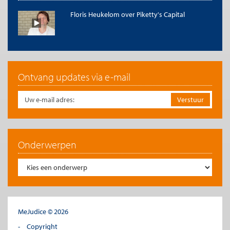
200.000 euro; (ii) er wordt tussentijds niet gespaard en (iii) het
inkomen volgens “box-1” is nul. De eerste rij geeft de resultaten
Floris Heukelom over Piketty's Capital
onder het huidige stelsel; de tweede onder het stelsel met
VW-
Belasting.
Wat betekenen deze getallen; bijvoorbeeld 0,80 en
0,52 in de laatste kolom? Het getal 0,80 ontstaat door het
ontstane vermogen onder de huidige vermogensbelasting, na
20 jaar bij een jaarlijks rendement van 10%, te delen door het
vermogen dat zou zijn ontstaan wanneer er géén vermogen
Ontvang updates via e-mail
gerelateerde belasting geheven zou zijn; dat vermogen zou zijn
uitgegroeid tot bijna het zevenvoudige. Het getal 0,52 ontstaat
wanneer dit gebeurt onder de voorgestelde
VW-Belasting
.
Anders gesteld: er zal onder die condities respectievelijk 20% en
48% naar de fiscus weggelekken. Vergelijkt men op die manier
de eerste en tweede rij, dan blijkt dat de belasting onder het
huidige stelsel vrijwel onafhankelijk is van de
Onderwerpen
vermogensopbrengsten, terwijl de
VW-Belasting
toeneemt bij
hogere rendementen. Dat is precies de bedoeling.
De laatste twee rijen geven de resultaten wanneer (i) het
startkapitaal nul is; (ii) er steeds 10.000 euro jaarlijks uit
arbeidsinkomen wordt gespaard, terwijl (iii) het belastbare
inkomen uit arbeid op jaarlijks 36.000 euro wordt gesteld,
MeJudice © 2026
waarmee de vrije grens voor vermogensgroei 12.000 euro
wordt. Ook hier is hetzelfde gewenste effect duidelijk zichtbaar.
Copyright