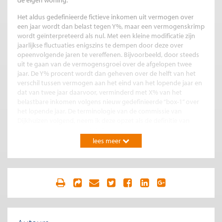
de eigen woning.
Het aldus gedefinieerde fictieve inkomen uit vermogen over
een jaar wordt dan belast tegen Y%, maar een vermogenskrimp
wordt geïnterpreteerd als nul. Met een kleine modificatie zijn
jaarlijkse fluctuaties enigszins te dempen door deze over
opeenvolgende jaren te vereffenen. Bijvoorbeeld, door steeds
uit te gaan van de vermogensgroei over de afgelopen twee
jaar. De Y% procent wordt dan geheven over de helft van het
verschil tussen vermogen aan het eind van het lopende jaar en
dat van twee jaar daarvoor, verminderd met X% van het
belastbare inkomen volgens nieuw gedefinieerde “box-1” over
het lopende jaar. De terminologie van de commissie van
Dijkhuizen volgend, neem ik deze opzet als de definitie van
vermogenswinstbelasting (VW-Belasting).
lees meer
Waarom te belasten met bijvoorbeeld Y = 35%? Het tarief moet
min of meer overeenkomen met de tarieven van de
inkomstenbelasting, maar wel lager omdat negatieve
rendementen maar gedeeltelijk worden gecompenseerd,
omdat inflatiecorrectie achterwege blijft en omdat mogelijk een
deel van de vermogenswinst weer wordt gespaard.
Gevolgen voor de portemonnee