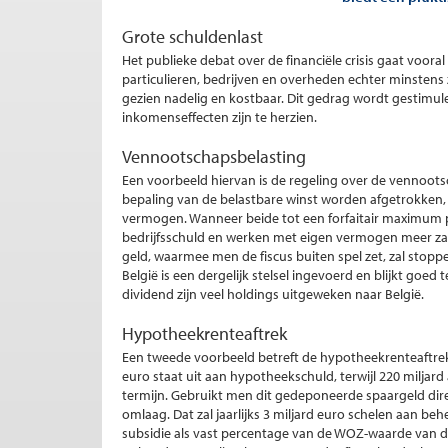
Grote schuldenlast
Het publieke debat over de financiële crisis gaat voora
particulieren, bedrijven en overheden echter minstens
gezien nadelig en kostbaar. Dit gedrag wordt gestimulee
inkomenseffecten zijn te herzien.
Vennootschapsbelasting
Een voorbeeld hiervan is de regeling over de vennoot
bepaling van de belastbare winst worden afgetrokken, t
vermogen. Wanneer beide tot een forfaitair maximum p
bedrijfsschuld en werken met eigen vermogen meer za
geld, waarmee men de fiscus buiten spel zet, zal stoppe
België is een dergelijk stelsel ingevoerd en blijkt goed
dividend zijn veel holdings uitgeweken naar België.
Hypotheekrenteaftrek
Een tweede voorbeeld betreft de hypotheekrenteaftrek. 
euro staat uit aan hypotheekschuld, terwijl 220 milja
termijn. Gebruikt men dit gedeponeerde spaargeld dire
omlaag. Dat zal jaarlijks 3 miljard euro schelen aan 
subsidie als vast percentage van de WOZ-waarde van de 