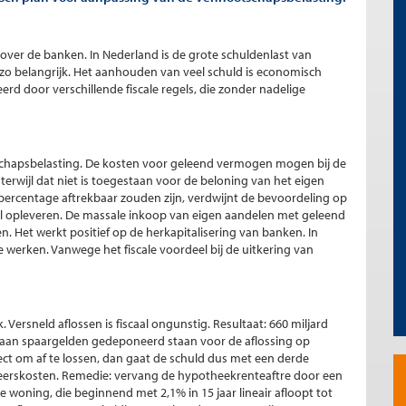
l over de banken. In Nederland is de grote schuldenlast van
 zo belangrijk. Het aanhouden van veel schuld is economisch
rd door verschillende fiscale regels, die zonder nadelige
schapsbelasting. De kosten voor geleend vermogen mogen bij de
erwijl dat niet is toegestaan voor de beloning van het eigen
ercentage aftrekbaar zouden zijn, verdwijnt de bevoordeling op
l opleveren. De massale inkoop van eigen aandelen met geleend
n. Het werkt positief op de herkapitalisering van banken. In
 te werken. Vanwege het fiscale voordeel bij de uitkering van
Versneld aflossen is fiscaal ongunstig. Resultaat: 660 miljard
rd aan spaargelden gedeponeerd staan voor de aflossing op
ct om af te lossen, dan gaat de schuld dus met een derde
beheerskosten. Remedie: vervang de hypotheekrenteaftre door een
woning, die beginnend met 2,1% in 15 jaar lineair afloopt tot