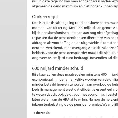
nul. In deze regeling kan men zonder fiscaal nadeel ex
algemeen geldend maximum en niet hoger kunnen zijn
Omkeerregel
Dan is er de fiscale regeling rond pensioensparen, waa
moment van uitkering. Met 1000 miljard aan geïncassee
bij de pensioenfondsen uitstaan aan nog niet afgedrage
te passen dat de pensioenfondsen direct 30% van het
afdragen als voorheffing op de uitgestelde inkomstenbe
neutraal verrekend. In de overgangssituatie zal deze
hebben. Voor de pensioenspaarder maakt dit niet uit, m
ongeveer 450 miljard euro bedraagt. Bovendien zal dit
600 miljard minder schuld
Bij elkaar zullen deze maatregelen minstens 600 miljard
economie zal minder afhankelijke worden van de grillighe
minder betaald hoeven te worden aan overbodige behe
bedrijfsmanagement weet dat efficiëntie essentieel is vo
te weten dat dit ook geldt voor het economisch bestel 
laten weten van de HRA af te willen. Nu nog de herzie
inkomstenbelasting op de pensioenpremies. Waar blijft
Te citeren als