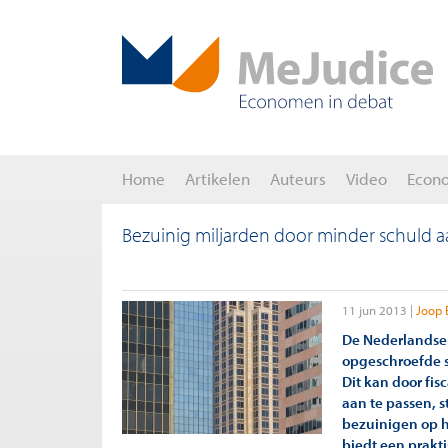
Home
Artikelen
Auteurs
Video
Econ
Bezuinig miljarden door minder schuld 
11 jun 2013
Joop 
De Nederlandse
opgeschroefde s
Dit kan door fi
aan te passen, s
bezuinigen op h
biedt een prakt