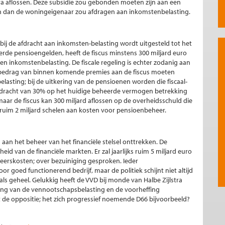
tra aflossen. Deze subsidie zou gebonden moeten zijn aan een
 dan de woningeigenaar zou afdragen aan inkomstenbelasting.
rbij de afdracht aan inkomsten-belasting wordt uitgesteld tot het
rde pensioengelden, heeft de fiscus minstens 300 miljard euro
n inkomstenbelasting. De fiscale regeling is echter zodanig aan
 bedrag van binnen komende premies aan de fiscus moeten
lasting; bij de uitkering van de pensioenen worden die fiscaal-
 afdracht van 30% op het huidige beheerde vermogen betrekking
aar de fiscus kan 300 miljard aflossen op de overheidsschuld die
 ruim 2 miljard schelen aan kosten voor pensioenbeheer.
 aan het beheer van het financiële stelsel onttrekken. De
id van de financiële markten. Er zal jaarlijks ruim 5 miljard euro
erskosten; over bezuiniging gesproken. Ieder
or goed functionerend bedrijf, maar de politiek schijnt niet altijd
als geheel. Gelukkig heeft de VVD bij monde van Halbe Zijlstra
ning van de vennootschapsbelasting en de voorheffing
 de oppositie; het zich progressief noemende D66 bijvoorbeeld?