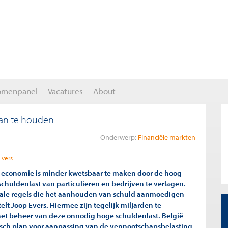
omenpanel
Vacatures
About
aan te houden
Onderwerp:
Financiële markten
Evers
 economie is minder kwetsbaar te maken door de hoog
chuldenlast van particulieren en bedrijven te verlagen.
scale regels die het aanhouden van schuld aanmoedigen
telt Joop Evers. Hiermee zijn tegelijk miljarden te
et beheer van deze onnodig hoge schuldenlast. België
isch plan voor aanpassing van de vennootschapsbelasting.