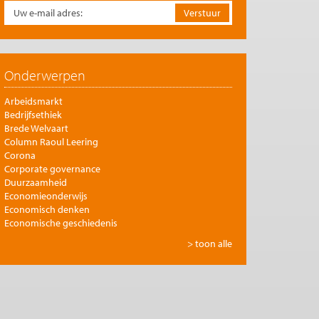
Onderwerpen
Arbeidsmarkt
Bedrijfsethiek
Brede Welvaart
Column Raoul Leering
Corona
Corporate governance
Duurzaamheid
Economieonderwijs
Economisch denken
Economische geschiedenis
Energie
> toon alle
Europese integratie
Filosofie en economie
Financiële markten
Gezondheidszorg
Globalisering
Inkomensongelijkheid