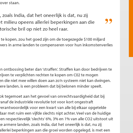
over staan.
als India, dat het oneerlijk is dat, nu zij
et milieu opeens allerlei beperkingen aan die
rische bril op niet zo heel raar.
t te kopen, zou het goed zijn om de toegezegde $100 miljard
uwers in arme landen te compenseren voor hun inkomstenverlies
n ontbossing beter dan ‘straffen’. Straffen kan door bedrijven te
rijven te verplichten rechten te kopen om C02 te mogen
den die niet mee willen doen aan zo’n systeem niet kan dwingen.
re landen, is een probleem dat bij belonen minder speelt.
ook tegemoet aan het gevoel van onrechtvaardigheid dat bij
naf de industriële revolutie tot voor kort ongestraft
verantwoordelijk voor een kwart van alle bij elkaar opgetelde
 daar met ruim een vijfde slechts nipt achter. Veel van de huidige
n respectievelijk ‘slechts’ 6%, 3% en 1% van alle CO2 uitstoot uit
rmere landen, zoals India, dat het oneerlijk is dat, nu zij
 allerlei beperkingen aan die groei worden opgelegd, is met een