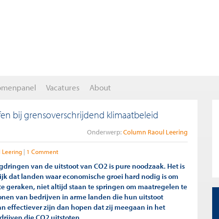
omenpanel
Vacatures
About
en bij grensoverschrijdend klimaatbeleid
Onderwerp:
Column Raoul Leering
 Leering
1 Comment
gdringen van de uitstoot van CO2 is pure noodzaak. Het is
lijk dat landen waar economische groei hard nodig is om
e geraken, niet altijd staan te springen om maatregelen te
nen van bedrijven in arme landen die hun uitstoot
n effectiever zijn dan hopen dat zij meegaan in het
drijven die CO2 uitstoten.