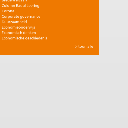
Column Raoul Leering
Corona
Corporate governance
Duurzaamheid
Economieonderwijs
Economisch denken
Economische geschiedenis
Energie
> toon alle
Europese integratie
Filosofie en economie
Financiële markten
Gezondheidszorg
Globalisering
Inkomensongelijkheid
Innovatie
Internationale handel
Jubileumreeks Me Judice
Kunst en cultuur
Landbouw
Macro-economische politiek
Management en organisatie
Marktwerking
Migratie en integratie