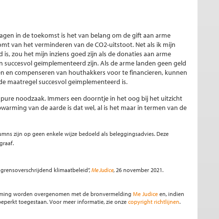
ragen in de toekomst is het van belang om de gift aan arme
omt van het verminderen van de CO2-uitstoot. Net als ik mijn
is, zou het mijn inziens goed zijn als de donaties aan arme
succesvol geïmplementeerd zijn. Als de arme landen geen geld
n en compenseren van houthakkers voor te financieren, kunnen
t de maatregel succesvol geïmplementeerd is.
 pure noodzaak. Immers een doorntje in het oog bij het uitzicht
arming van de aarde is dat wel, al is het maar in termen van de
olumns zijn op geen enkele wijze bedoeld als beleggingsadvies. Deze
graaf.
 grensoverschrijdend klimaatbeleid”,
Me Judice
, 26 november 2021.
stemming worden overgenomen met de bronvermelding
Me Judice
en, indien
s beperkt toegestaan. Voor meer informatie, zie onze
copyright richtlijnen
.