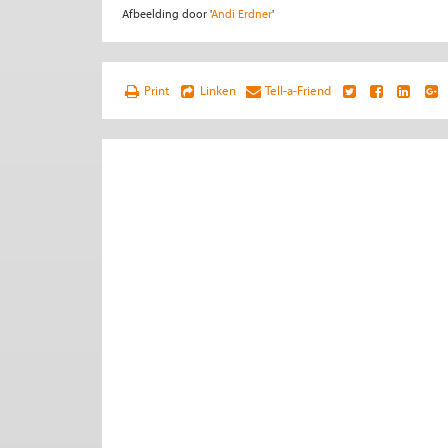
Afbeelding door '
Andi Erdner
'
Print
Linken
Tell-a-Friend