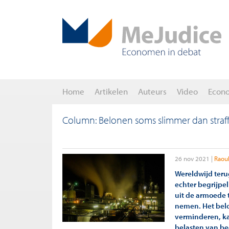
Home
Artikelen
Auteurs
Video
Econ
Column: Belonen soms slimmer dan straff
26 nov 2021
Raoul
Wereldwijd teru
echter begrijpe
uit de armoede t
nemen. Het belo
verminderen, ka
belasten van be