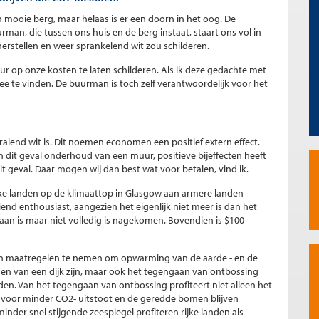
en mooie berg, maar helaas is er een doorn in het oog. De
an, die tussen ons huis en de berg instaat, staart ons vol in
 herstellen en weer sprankelend wit zou schilderen.
 op onze kosten te laten schilderen. Als ik deze gedachte met
ee te vinden. De buurman is toch zelf verantwoordelijk voor het
lend wit is. Dit noemen economen een positief extern effect.
 in dit geval onderhoud van een muur, positieve bijeffecten heeft
dit geval. Daar mogen wij dan best wat voor betalen, vind ik.
rijke landen op de klimaattop in Glasgow aan armere landen
end enthousiast, aangezien het eigenlijk niet meer is dan het
an is maar niet volledig is nagekomen. Bovendien is $100
llen maatregelen te nemen om opwarming van de aarde - en de
gen van een dijk zijn, maar ook het tegengaan van ontbossing
en. Van het tegengaan van ontbossing profiteert niet alleen het
 voor minder CO2- uitstoot en de geredde bomen blijven
nder snel stijgende zeespiegel profiteren rijke landen als