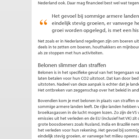
Nederland ook. Daar mag financieel best wel wat tegen
Het gevoel bij sommige armere landen, zo
eindelijk stevig groeien, er vanwege h
groei worden opgelegd, is met een histo
Net zoals er in Nederland regelingen zijn om boeren ui
deels in te zetten om boeren, houthakkers en mijnbo
als ze stoppen met hun activiteiten.
Belonen slimmer dan straffen
Belonen is in het specifieke geval van het tegengaan va
laten betalen voor hun CO2 uitstoot. Dat kan door bed
uitstoten. Nadeel van deze aanpak is echter dat je lan
Het ontbreken van zeggenschap over het beleid in ande
Bovendien kom je met belonen in plaats van straffen 
sommige armere landen leeft. De rijke landen hebben va
broeikasgassen in de lucht mogen lozen. Zo zijn de VS 
emissies uit het verleden en de EU (inclusief het VK) zit
grote boosdoeners zoals Rusland, India en Brazilië neme
het verleden voor hun rekening. Het gevoel bij sommige a
eindelijk stevig groeien, er vanwege het milieu opeens