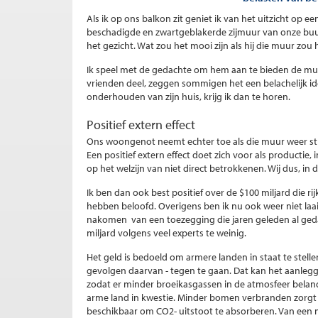
Als ik op ons balkon zit geniet ik van het uitzicht op e
beschadigde en zwartgeblakerde zijmuur van onze buurm
het gezicht. Wat zou het mooi zijn als hij die muur zou
Ik speel met de gedachte om hem aan te bieden de muur
vrienden deel, zeggen sommigen het een belachelijk id
onderhouden van zijn huis, krijg ik dan te horen.
Positief extern effect
Ons woongenot neemt echter toe als die muur weer stra
Een positief extern effect doet zich voor als productie,
op het welzijn van niet direct betrokkenen. Wij dus, in 
Ik ben dan ook best positief over de $100 miljard die 
hebben beloofd. Overigens ben ik nu ook weer niet laai
nakomen van een toezegging die jaren geleden al geda
miljard volgens veel experts te weinig.
Het geld is bedoeld om armere landen in staat te ste
gevolgen daarvan - tegen te gaan. Dat kan het aanleg
zodat er minder broeikasgassen in de atmosfeer beland
arme land in kwestie. Minder bomen verbranden zorgt
beschikbaar om CO2- uitstoot te absorberen. Van een mi