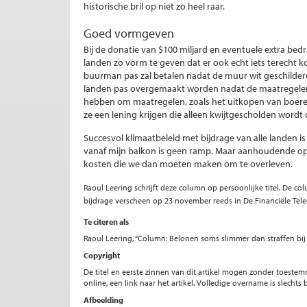
historische bril op niet zo heel raar.
Goed vormgeven
Bij de donatie van $100 miljard en eventuele extra bed
landen zo vorm te geven dat er ook echt iets terecht k
buurman pas zal betalen nadat de muur wit geschilderd 
landen pas overgemaakt worden nadat de maatregelen 
hebben om maatregelen, zoals het uitkopen van boere
ze een lening krijgen die alleen kwijtgescholden word
Succesvol klimaatbeleid met bijdrage van alle landen is
vanaf mijn balkon is geen ramp. Maar aanhoudende opw
kosten die we dan moeten maken om te overleven.
Raoul Leering schrijft deze column op persoonlijke titel. De c
bijdrage verscheen op 23 november reeds in De Financiële Tele
Te citeren als
Raoul Leering, “Column: Belonen soms slimmer dan straffen bij
Copyright
De titel en eerste zinnen van dit artikel mogen zonder toe
online, een link naar het artikel. Volledige overname is slecht
Afbeelding