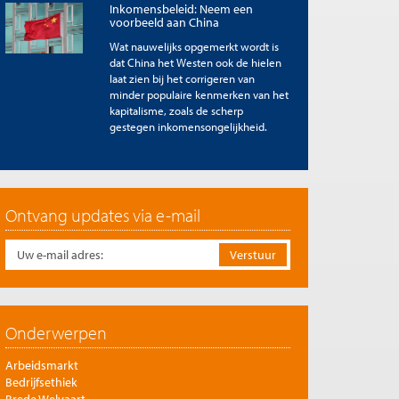
Inkomensbeleid: Neem een
voorbeeld aan China
Wat nauwelijks opgemerkt wordt is
dat China het Westen ook de hielen
laat zien bij het corrigeren van
minder populaire kenmerken van het
kapitalisme, zoals de scherp
gestegen inkomensongelijkheid.
Ontvang updates via e-mail
Onderwerpen
Arbeidsmarkt
Bedrijfsethiek
Brede Welvaart